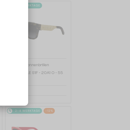
2-4 WERKTAGE
—
Dior
Sonnenbrillen
DIORESILLE S1F - 20A1 O - 55
440 EUR
2-4 WERKTAGE
-12%