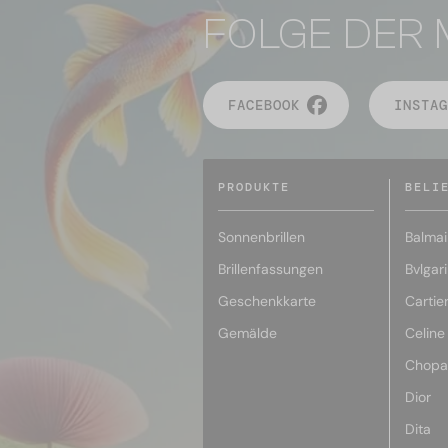
FOLGE DER 
FACEBOOK
INSTAG
PRODUKTE
BELI
Sonnenbrillen
Balmai
Brillenfassungen
Bvlgari
Geschenkkarte
Cartie
Gemälde
Celine
Chopa
Dior
Dita