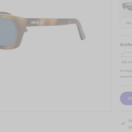
298
Größ
140 
Die ange
tatsächl
I
A
er