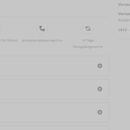
Voraus
Versa
Koste
ÜBER 
yPal, Klarna
shop@sunglassmagic.hu
14 Tage
Rückgabegarantie