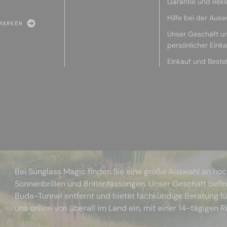
Garantie und Rek
Hilfe bei der Ausw
MARKEN
Unser Geschäft u
persönlicher Eink
Einkauf und Beste
Bei Sunglass Magic finden Sie eine große Auswahl an ho
Sonnenbrillen und Brillenfassungen. Unser Geschäft befi
Buda-Tunnel entfernt und bietet fachkundige Beratung fü
uns online von überall im Land ein, mit einer 14-tägigen 