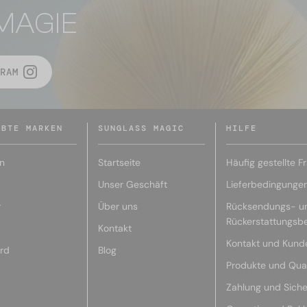
MAGIE
RAM
EBTE MARKEN
SUNGLASS MAGIC
HILFE
n
Startseite
Häufig gestellte F
Unser Geschäft
Lieferbedingunge
r
Über uns
Rücksendungs- u
Rückerstattungsb
Kontakt
Kontakt und Kund
rd
Blog
Produkte und Qual
Zahlung und Siche