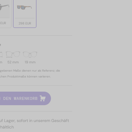
 EUR
298 EUR
e
mm
52 mm
19 mm
gebenen Maße dienen nur als Referenz; die
ichen Produktmaße können variieren.
N DEN WARENKORB
uf Lager, sofort in unserem Geschäft
hältlich