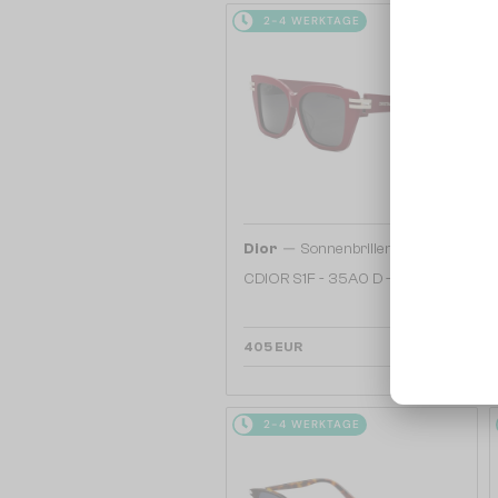
2-4 WERKTAGE
—
Dior
Sonnenbrillen
CDIOR S1F - 35A0 D - 56
405 EUR
2-4 WERKTAGE