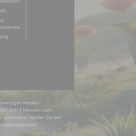
lamationen
ahl
nd
aufsservice
llung
chwertigen Marken-
ndet sich 2 Minuten vom
r jedermann. Kaufen Sie bei
Rückgabegarantie.