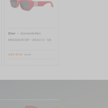
—
Dior
Sonnenbrillen
MISSDIOR S1F - 35A0 O - 56
280 EUR
319 EUR