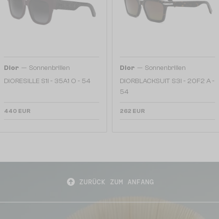
—
—
Dior
Sonnenbrillen
Dior
Sonnenbrillen
DIORESILLE S1I - 35A1 O - 54
DIORBLACKSUIT S3I - 20F2 A -
54
440 EUR
262 EUR
ZURÜCK ZUM ANFANG