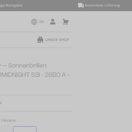
Rückgabe
Kostenlose Lieferung
DE
UNSER SHOP
r
— Sonnenbrillen
RMIDNIGHT S3I - 26B0 A -
R
:
Havana