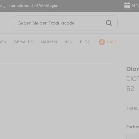
innerhalb von 2–4 Werktagen
14 Tage 
GEN
GEMÄLDE
MARKEN
NEU
BLOG
SALE
Dio
DIO
52
298 EU
Farbe