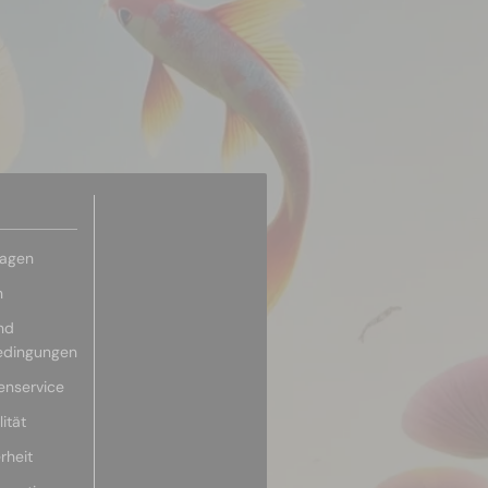
ragen
n
nd
edingungen
enservice
ität
rheit