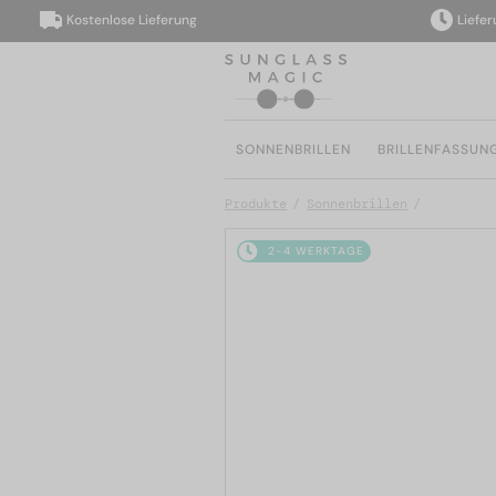
Kostenlose Lieferung
Lieferung 
SONNENBRILLEN
BRILLENFASSUN
Produkte
Sonnenbrillen
2-4 WERKTAGE