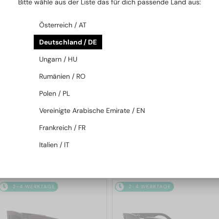
Bitte wähle aus der Liste das für dich passende Land aus:
2-4 WERKTAGE
2-4 WERKTAGE
Österreich / AT
Deutschland / DE
Ungarn / HU
Rumänien / RO
Polen / PL
—
—
Dior
Sonnenbrillen
Dior
Sonnenbrillen
Vereinigte Arabische Emirate / EN
DIORB23 S4I - 64A0 V - 56
DIORBLACKSUIT S12F - 10A0 V
Frankreich / FR
- 54
Italien / IT
365 EUR
262 EUR
2-4 WERKTAGE
2-4 WERKTAGE