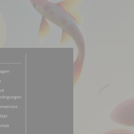
ragen
n
nd
edingungen
enservice
ität
rheit