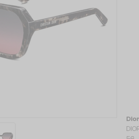
Dio
DIO
56