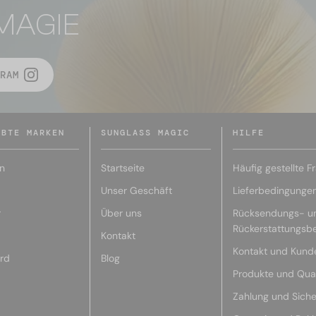
MAGIE
RAM
EBTE MARKEN
SUNGLASS MAGIC
HILFE
n
Startseite
Häufig gestellte F
Unser Geschäft
Lieferbedingunge
r
Über uns
Rücksendungs- u
Rückerstattungsb
Kontakt
Kontakt und Kund
rd
Blog
Produkte und Qual
Zahlung und Siche