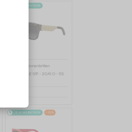
2-4 WERKTAGE
—
Dior
Sonnenbrillen
DIORESILLE S1F - 20A1 O - 55
440 EUR
2-4 WERKTAGE
-12%