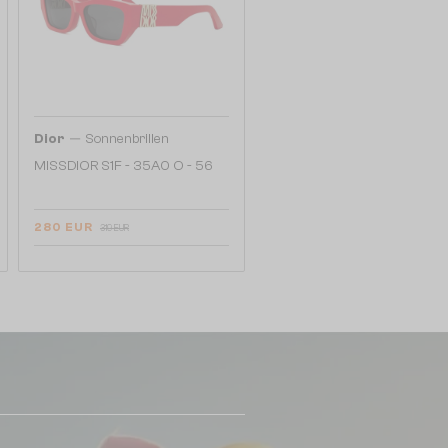
—
Dior
Sonnenbrillen
MISSDIOR S1F - 35A0 O - 56
280 EUR
319 EUR