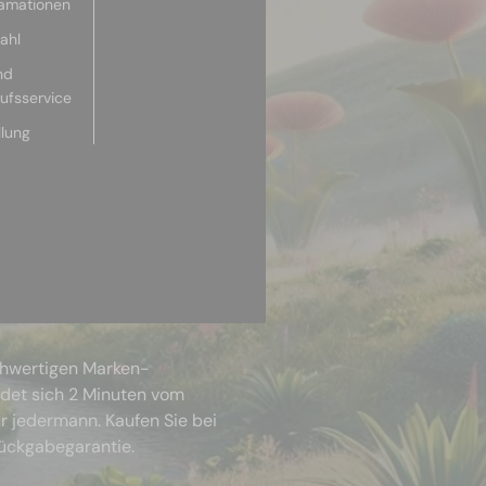
lamationen
ahl
nd
aufsservice
llung
chwertigen Marken-
ndet sich 2 Minuten vom
r jedermann. Kaufen Sie bei
Rückgabegarantie.