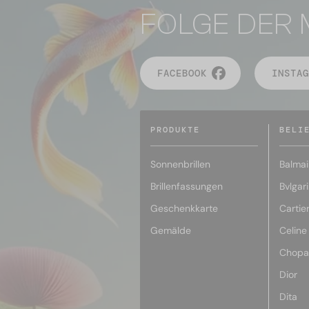
FOLGE DER 
FACEBOOK
INSTAG
PRODUKTE
BELI
Sonnenbrillen
Balmai
Brillenfassungen
Bvlgari
Geschenkkarte
Cartie
Gemälde
Celine
Chopa
Dior
Dita