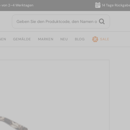
 2–4 Werktagen
14 Tage Rückgabe
GEN
GEMÄLDE
MARKEN
NEU
BLOG
SALE