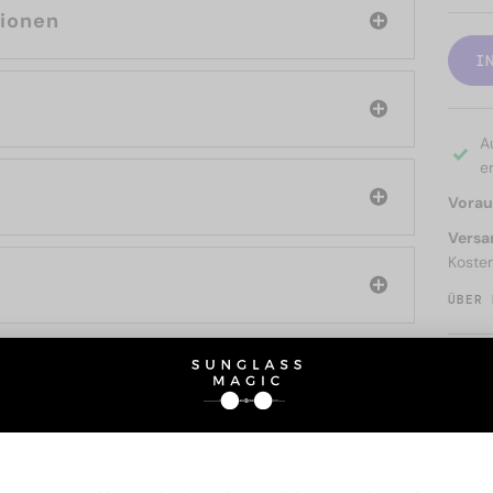
tionen
I
A
er
Voraus
Versa
Koste
ÜBER 
SIE AUCH INTERESSIERE