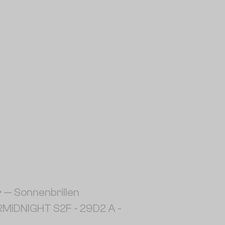
r
— Sonnenbrillen
RMIDNIGHT S2F - 29D2 A -