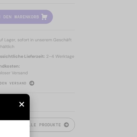
N DEN WARENKORB
uf Lager, sofort in unserem Geschäft
hältlich
sichtliche Lieferzeit:
2–4 Werktage
ndkosten:
nloser Versand
DEN VERSAND
N
ALLE PRODUKTE