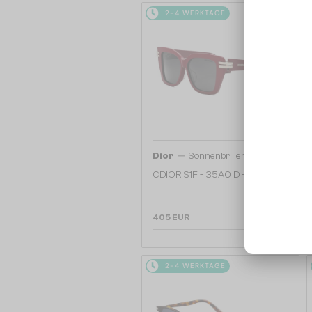
2-4 WERKTAGE
—
Dior
Sonnenbrillen
CDIOR S1F - 35A0 D - 56
405 EUR
2-4 WERKTAGE