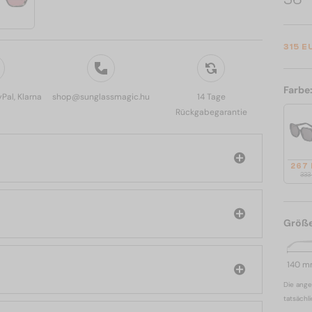
315 E
Farbe
yPal, Klarna
shop@sunglassmagic.hu
14 Tage
Rückgabegarantie
267
333
Größ
140 
Die ange
tatsächl