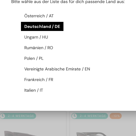
Bitte wähle aus der Liste das für dich passende Land aus:
2-4 WERKTAGE
2-4 WERKTAGE
Österreich / AT
Deutschland / DE
Ungarn / HU
Rumänien / RO
Polen / PL
—
—
Dior
Sonnenbrillen
Dior
Sonnenbrillen
Vereinigte Arabische Emirate / EN
DIORB23 S4I - 64A0 V - 56
DIORBLACKSUIT S12F - 10A0 V
Frankreich / FR
- 54
Italien / IT
365 EUR
262 EUR
2-4 WERKTAGE
2-4 WERKTAGE
-10%