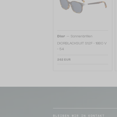
—
Dior
Sonnenbrillen
DIORBLACKSUIT S12F - 18B0 V
- 54
262 EUR
BLEIBEN WIR IN KONTAKT