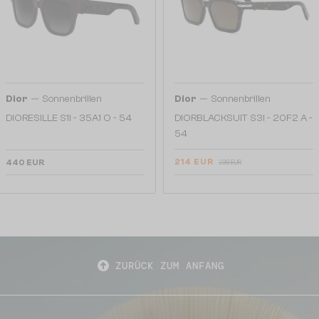
—
—
Dior
Sonnenbrillen
Dior
Sonnenbrillen
DIORESILLE S1I - 35A1 O - 54
DIORBLACKSUIT S3I - 20F2 A -
54
214 EUR
440 EUR
238 EUR
ZURÜCK ZUM ANFANG