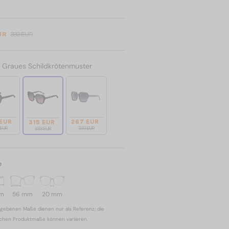
UR
333 EUR
:
Graues Schildkrötenmuster
 EUR
267 EUR
315 EUR
 EUR
333 EUR
333 EUR
e
mm
56 mm
20 mm
gebenen Maße dienen nur als Referenz; die
ichen Produktmaße können variieren.