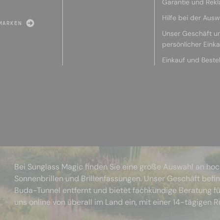
Garantie und Rek
Hilfe bei der Ausw
MARKEN
Unser Geschäft u
persönlicher Eink
Einkauf und Beste
Bei Sunglass Magic finden Sie eine große Auswahl an ho
Sonnenbrillen und Brillenfassungen. Unser Geschäft befi
Buda-Tunnel entfernt und bietet fachkundige Beratung fü
uns online von überall im Land ein, mit einer 14-tägigen 