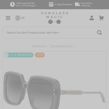
Lieferung innerhalb
Kostenlose
14 Tage Rückgabe
von 2–4 Werktagen
Lieferung
DE
Produkte
Sonnenbrillen
2-4 WERKTAGE
-27%