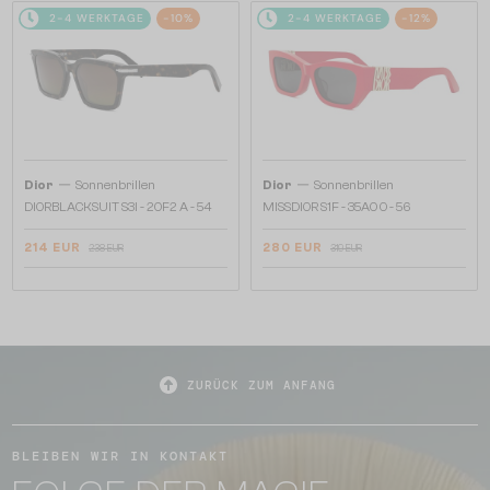
2-4 WERKTAGE
-10%
2-4 WERKTAGE
-12%
—
—
Dior
Sonnenbrillen
Dior
Sonnenbrillen
DIORBLACKSUIT S3I - 20F2 A - 54
MISSDIOR S1F - 35A0 O - 56
214 EUR
280 EUR
238 EUR
319 EUR
ZURÜCK ZUM ANFANG
BLEIBEN WIR IN KONTAKT