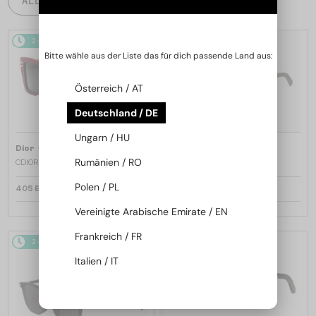
ALLE PRODUKTE
2-4 WERKTAGE
2-4 WERKTAGE
Bitte wähle aus der Liste das für dich passende Land aus:
Österreich / AT
Deutschland / DE
Ungarn / HU
—
—
Dior
Sonnenbrillen
Dior
Sonnenbrillen
Rumänien / RO
CDIOR S1F - 35A0 D - 56
DIORB23 S4I - 64A0 V - 56
Polen / PL
405 EUR
365 EUR
Vereinigte Arabische Emirate / EN
Frankreich / FR
2-4 WERKTAGE
2-4 WERKTAGE
Italien / IT