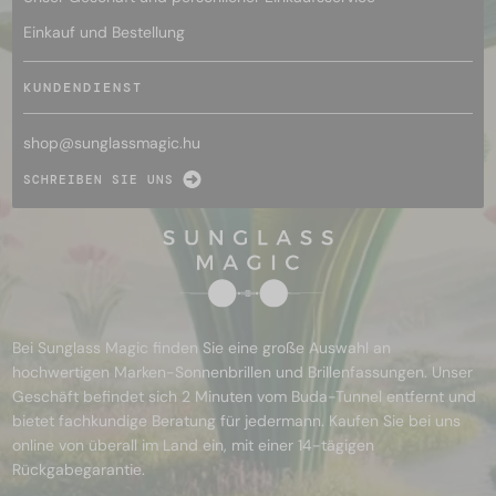
Einkauf und Bestellung
KUNDENDIENST
shop@
sunglassmagic.hu
SCHREIBEN SIE UNS
Bei Sunglass Magic finden Sie eine große Auswahl an
hochwertigen Marken-Sonnenbrillen und Brillenfassungen. Unser
Geschäft befindet sich 2 Minuten vom Buda-Tunnel entfernt und
bietet fachkundige Beratung für jedermann. Kaufen Sie bei uns
online von überall im Land ein, mit einer 14-tägigen
Rückgabegarantie.