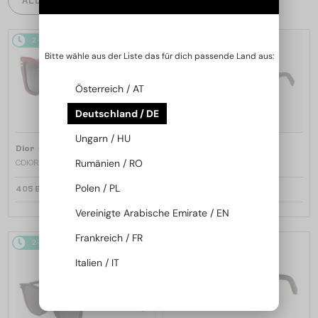
2-4 WERKTAGE
2-4 WERKTAGE
Bitte wähle aus der Liste das für dich passende Land aus:
Österreich / AT
Deutschland / DE
Ungarn / HU
—
—
Dior
Sonnenbrillen
Dior
Sonnenbrillen
Rumänien / RO
CDIOR S1F - 35A0 D - 56
DIORB23 S4I - 64A0 V - 56
Polen / PL
405 EUR
365 EUR
Vereinigte Arabische Emirate / EN
Frankreich / FR
2-4 WERKTAGE
2-4 WERKTAGE
Italien / IT