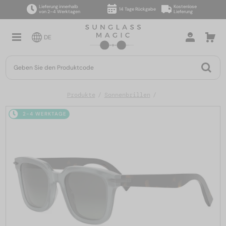
Lieferung innerhalb
Kostenlose
14 Tage Rückgabe
von 2–4 Werktagen
Lieferung
DE
Produkte
Sonnenbrillen
2-4 WERKTAGE