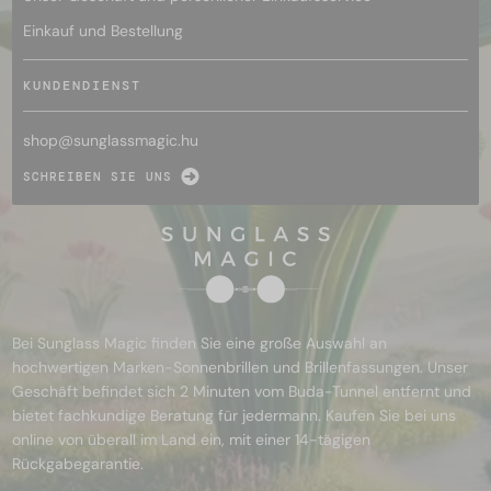
Einkauf und Bestellung
KUNDENDIENST
shop@
sunglassmagic.hu
SCHREIBEN SIE UNS
Bei Sunglass Magic finden Sie eine große Auswahl an
hochwertigen Marken-Sonnenbrillen und Brillenfassungen. Unser
Geschäft befindet sich 2 Minuten vom Buda-Tunnel entfernt und
bietet fachkundige Beratung für jedermann. Kaufen Sie bei uns
online von überall im Land ein, mit einer 14-tägigen
Rückgabegarantie.