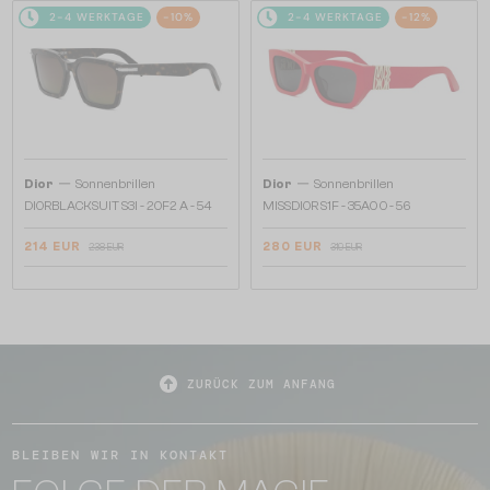
2-4 WERKTAGE
-10%
2-4 WERKTAGE
-12%
—
—
Dior
Sonnenbrillen
Dior
Sonnenbrillen
DIORBLACKSUIT S3I - 20F2 A - 54
MISSDIOR S1F - 35A0 O - 56
214 EUR
280 EUR
238 EUR
319 EUR
ZURÜCK ZUM ANFANG
BLEIBEN WIR IN KONTAKT