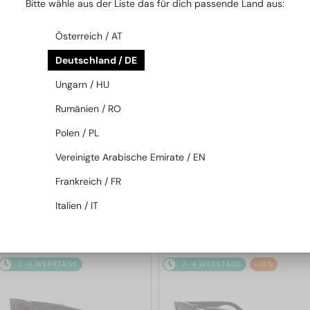
Bitte wähle aus der Liste das für dich passende Land aus:
2-4 WERKTAGE
2-4 WERKTAGE
Österreich / AT
Deutschland / DE
Ungarn / HU
Rumänien / RO
Polen / PL
—
—
Dior
Sonnenbrillen
Dior
Sonnenbrillen
Vereinigte Arabische Emirate / EN
DIORB23 S4I - 64A0 V - 56
DIORBLACKSUIT S12F - 10A0 V
Frankreich / FR
- 54
Italien / IT
365 EUR
262 EUR
2-4 WERKTAGE
2-4 WERKTAGE
-10%