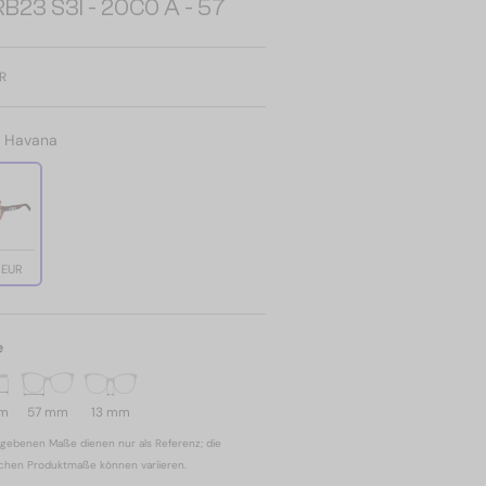
B23 S3I - 20C0 A - 57
R
:
Havana
 EUR
e
mm
57 mm
13 mm
gebenen Maße dienen nur als Referenz; die
ichen Produktmaße können variieren.