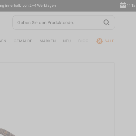
nnerhalb von 2–4 Werktagen
14 Tage R
GEN
GEMÄLDE
MARKEN
NEU
BLOG
SALE