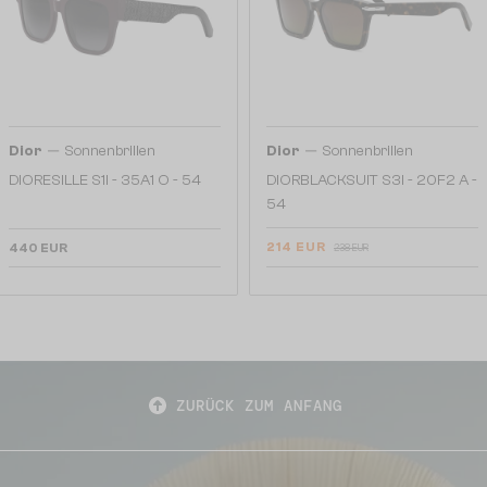
—
—
Dior
Sonnenbrillen
Dior
Sonnenbrillen
DIORESILLE S1I - 35A1 O - 54
DIORBLACKSUIT S3I - 20F2 A -
54
214 EUR
440 EUR
238 EUR
ZURÜCK ZUM ANFANG