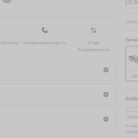
DIOR
298 EU
Farbe
yPal, Klarna
shop@sunglassmagic.hu
14 Tage
Rückgabegarantie
298
Größ
140 
Die ange
tatsächl