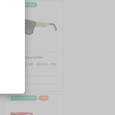
2-4 WERKTAGE
—
Dior
Sonnenbrillen
DIORESILLE S1F - 20A1 O - 55
440 EUR
2-4 WERKTAGE
-12%