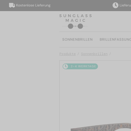
Kostenlose Lieferung
Lieferung i
SONNENBRILLEN
BRILLENFASSUN
Produkte
Sonnenbrillen
2-4 WERKTAGE