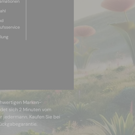
lamationen
ahl
nd
aufsservice
llung
chwertigen Marken-
ndet sich 2 Minuten vom
r jedermann. Kaufen Sie bei
Rückgabegarantie.