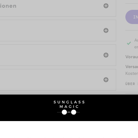
tionen
I
A
er
Voraus
Versa
Koste
ÜBER 
SIE AUCH INTERESSIERE