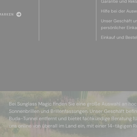
Garantie und Rek
Hilfe bei der Ausw
MARKEN
Unser Geschäft u
persönlicher Eink
Einkauf und Beste
Bei Sunglass Magic finden Sie eine große Auswahl an ho
Sonnenbrillen und Brillenfassungen. Unser Geschäft befi
Buda-Tunnel entfernt und bietet fachkundige Beratung fü
uns online von überall im Land ein, mit einer 14-tägigen 