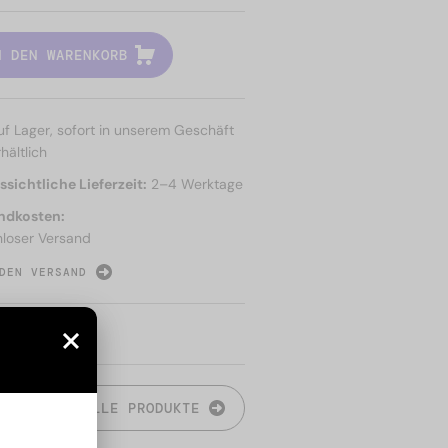
N DEN WARENKORB
uf Lager, sofort in unserem Geschäft
hältlich
sichtliche Lieferzeit:
2–4 Werktage
ndkosten:
nloser Versand
DEN VERSAND
N
ALLE PRODUKTE