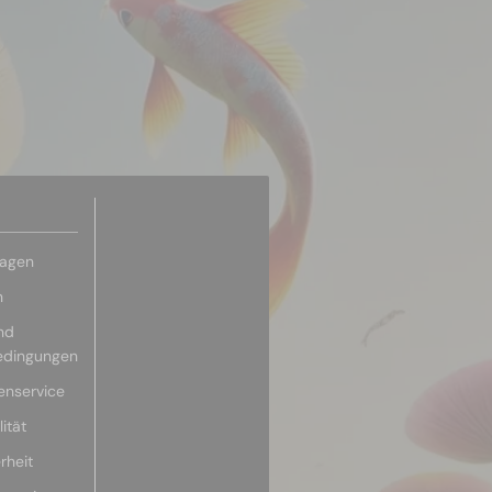
ragen
n
nd
edingungen
enservice
ität
rheit