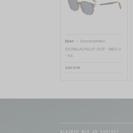
—
Dior
Sonnenbrillen
DIORBLACKSUIT S12F - 18B0 V
- 54
262 EUR
BLEIBEN WIR IN KONTAKT