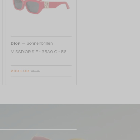
—
Dior
Sonnenbrillen
MISSDIOR S1F - 35A0 O - 56
280 EUR
319 EUR