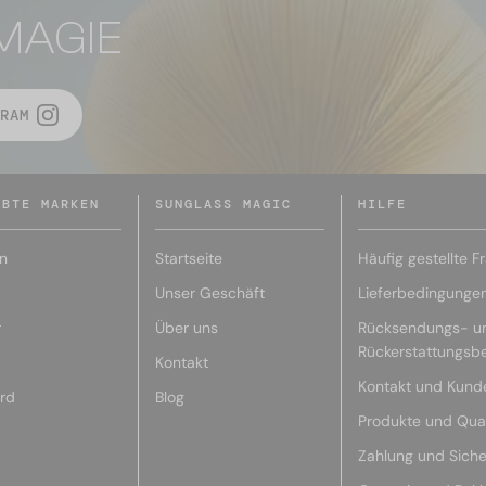
MAGIE
RAM
EBTE MARKEN
SUNGLASS MAGIC
HILFE
n
Startseite
Häufig gestellte F
Unser Geschäft
Lieferbedingunge
r
Über uns
Rücksendungs- u
Rückerstattungsb
Kontakt
Kontakt und Kund
rd
Blog
Produkte und Qual
Zahlung und Siche