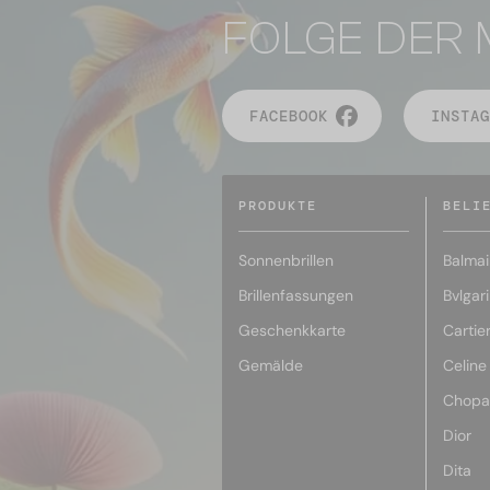
FOLGE DER 
FACEBOOK
INSTAG
PRODUKTE
BELI
Sonnenbrillen
Balmai
Brillenfassungen
Bvlgari
Geschenkkarte
Cartie
Gemälde
Celine
Chopa
Dior
Dita