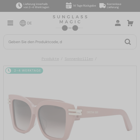
Lieferung innerhalb
Kostenlose
14 Tage Rückgabe
von 2–4 Werktagen
Lieferung
DE
Produkte
Sonnenbrillen
2-4 WERKTAGE