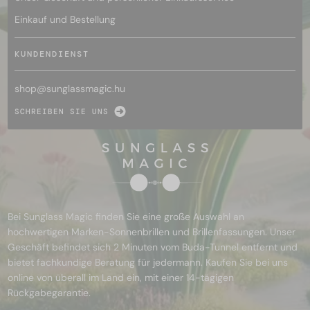
Einkauf und Bestellung
KUNDENDIENST
shop@
sunglassmagic.hu
SCHREIBEN SIE UNS
Bei Sunglass Magic finden Sie eine große Auswahl an
hochwertigen Marken-Sonnenbrillen und Brillenfassungen. Unser
Geschäft befindet sich 2 Minuten vom Buda-Tunnel entfernt und
bietet fachkundige Beratung für jedermann. Kaufen Sie bei uns
online von überall im Land ein, mit einer 14-tägigen
Rückgabegarantie.