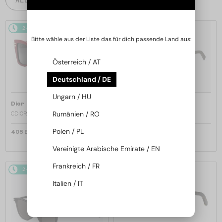
2-4 WERKTAGE
2-4 WERKTAGE
Bitte wähle aus der Liste das für dich passende Land aus:
Österreich / AT
Deutschland / DE
Ungarn / HU
—
—
Dior
Sonnenbrillen
Dior
Sonnenbrillen
Rumänien / RO
CDIOR S1F - 35A0 D - 56
DIORB23 S4I - 64A0 V - 56
Polen / PL
405 EUR
365 EUR
Vereinigte Arabische Emirate / EN
Frankreich / FR
2-4 WERKTAGE
2-4 WERKTAGE
Italien / IT