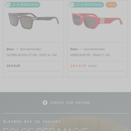
2-4 WERKTAGE
2-4 WERKTAGE
-12%
—
—
Dior
Sonnenbrillen
Dior
Sonnenbrillen
DIORBLACKSUIT S3I - 20F2 A - 54
MISSDIOR S1F - 35A0 O - 56
262 EUR
280 EUR
319 EUR
ZURÜCK ZUM ANFANG
BLEIBEN WIR IN KONTAKT