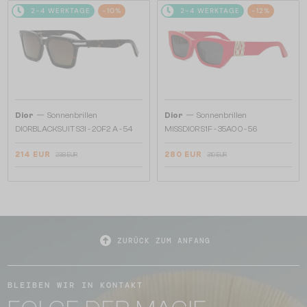
2-4 WERKTAGE
-10%
2-4 WERKTAGE
-12%
—
—
Dior
Sonnenbrillen
Dior
Sonnenbrillen
DIORBLACKSUIT S3I - 20F2 A - 54
MISSDIOR S1F - 35A0 O - 56
214 EUR
280 EUR
238 EUR
319 EUR
ZURÜCK ZUM ANFANG
BLEIBEN WIR IN KONTAKT