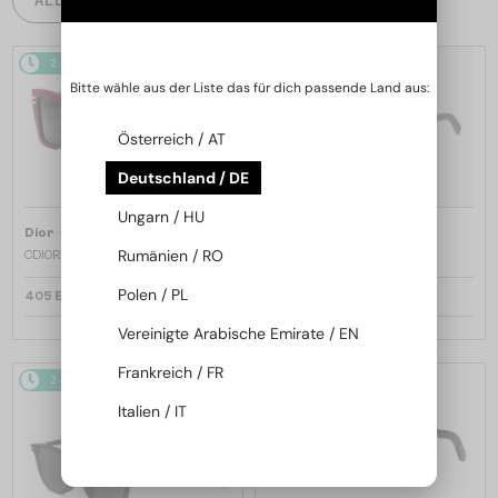
2-4 WERKTAGE
2-4 WERKTAGE
Bitte wähle aus der Liste das für dich passende Land aus:
Österreich / AT
Deutschland / DE
Ungarn / HU
—
—
Dior
Sonnenbrillen
Dior
Sonnenbrillen
Rumänien / RO
CDIOR S1F - 35A0 D - 56
DIORB23 S4I - 64A0 V - 56
Polen / PL
405 EUR
365 EUR
Vereinigte Arabische Emirate / EN
Frankreich / FR
2-4 WERKTAGE
2-4 WERKTAGE
Italien / IT