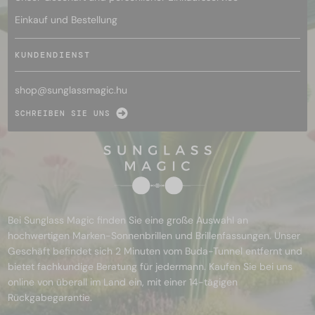
Einkauf und Bestellung
KUNDENDIENST
shop@
sunglassmagic.hu
SCHREIBEN SIE UNS
Bei Sunglass Magic finden Sie eine große Auswahl an
hochwertigen Marken-Sonnenbrillen und Brillenfassungen. Unser
Geschäft befindet sich 2 Minuten vom Buda-Tunnel entfernt und
bietet fachkundige Beratung für jedermann. Kaufen Sie bei uns
online von überall im Land ein, mit einer 14-tägigen
Rückgabegarantie.