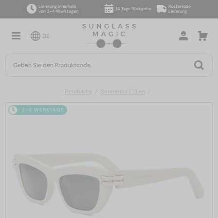
Lieferung innerhalb
Kostenlose
14 Tage Rückgabe
von 2–4 Werktagen
Lieferung
DE
Produkte
Sonnenbrillen
2-4 WERKTAGE