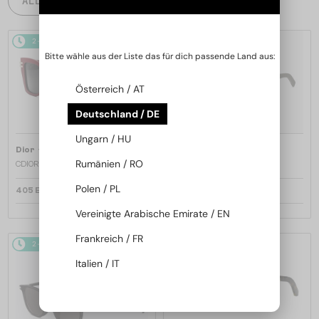
ALLE PRODUKTE
2-4 WERKTAGE
2-4 WERKTAGE
Bitte wähle aus der Liste das für dich passende Land aus:
Österreich / AT
Deutschland / DE
Ungarn / HU
—
—
Dior
Sonnenbrillen
Dior
Sonnenbrillen
Rumänien / RO
CDIOR S1F - 35A0 D - 56
DIORB23 S4I - 64A0 V - 56
Polen / PL
405 EUR
365 EUR
Vereinigte Arabische Emirate / EN
Frankreich / FR
2-4 WERKTAGE
2-4 WERKTAGE
Italien / IT