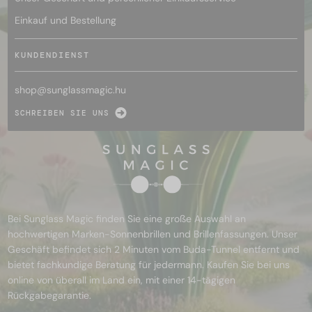
Einkauf und Bestellung
KUNDENDIENST
shop@
sunglassmagic.hu
SCHREIBEN SIE UNS
Bei Sunglass Magic finden Sie eine große Auswahl an
hochwertigen Marken-Sonnenbrillen und Brillenfassungen. Unser
Geschäft befindet sich 2 Minuten vom Buda-Tunnel entfernt und
bietet fachkundige Beratung für jedermann. Kaufen Sie bei uns
online von überall im Land ein, mit einer 14-tägigen
Rückgabegarantie.