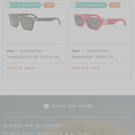
2-4 WERKTAGE
-10%
2-4 WERKTAGE
-12%
—
—
Dior
Sonnenbrillen
Dior
Sonnenbrillen
DIORBLACKSUIT S3I - 20F2 A - 54
MISSDIOR S1F - 35A0 O - 56
214 EUR
280 EUR
238 EUR
319 EUR
ZURÜCK ZUM ANFANG
BLEIBEN WIR IN KONTAKT