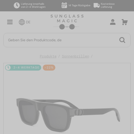
Lieferung innerhalb
Kostenlose
14 Tage Rückgabe
von 2–4 Werktagen
Lieferung
DE
Produkte
Sonnenbrillen
2-4 WERKTAGE
-22%