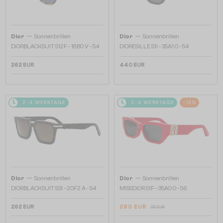
—
—
Dior
Sonnenbrillen
Dior
Sonnenbrillen
DIORBLACKSUIT S12F - 18B0 V - 54
DIORESILLE S1I - 35A1 O - 54
262 EUR
440 EUR
2-4 WERKTAGE
2-4 WERKTAGE
-12%
—
—
Dior
Sonnenbrillen
Dior
Sonnenbrillen
DIORBLACKSUIT S3I - 20F2 A - 54
MISSDIOR S1F - 35A0 O - 56
262 EUR
280 EUR
319 EUR