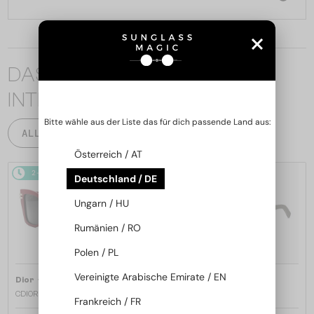
DAS KÖNNTE SIE AUCH
INTERESSIEREN
Bitte wähle aus der Liste das für dich passende Land aus:
ALLE PRODUKTE
Österreich / AT
2-4 WERKTAGE
2-4 WERKTAGE
Deutschland / DE
Ungarn / HU
Rumänien / RO
Polen / PL
Vereinigte Arabische Emirate / EN
—
—
Dior
Sonnenbrillen
Dior
Sonnenbrillen
CDIOR S1F - 35A0 D - 56
DIORB23 S4I - 64A0 V - 56
Frankreich / FR