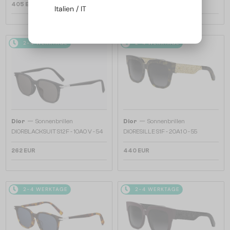
405 EUR
365 EUR
Italien / IT
2-4 WERKTAGE
2-4 WERKTAGE
—
—
Dior
Sonnenbrillen
Dior
Sonnenbrillen
DIORBLACKSUIT S12F - 10A0 V - 54
DIORESILLE S1F - 20A1 O - 55
262 EUR
440 EUR
2-4 WERKTAGE
2-4 WERKTAGE