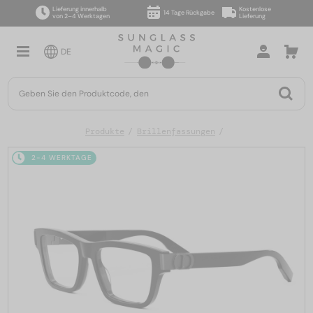
Lieferung innerhalb
Kostenlose
14 Tage Rückgabe
von 2–4 Werktagen
Lieferung
DE
Produkte
Brillenfassungen
2-4 WERKTAGE