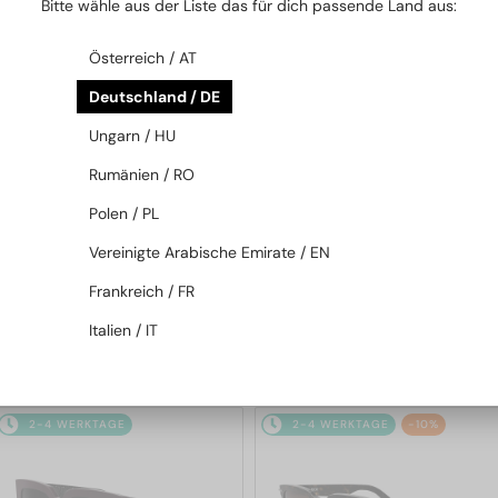
Bitte wähle aus der Liste das für dich passende Land aus:
2-4 WERKTAGE
2-4 WERKTAGE
Österreich / AT
Deutschland / DE
Ungarn / HU
Rumänien / RO
Polen / PL
—
—
Dior
Sonnenbrillen
Dior
Sonnenbrillen
Vereinigte Arabische Emirate / EN
DIORB23 S4I - 64A0 V - 56
DIORBLACKSUIT S12F - 10A0 V
Frankreich / FR
- 54
Italien / IT
365 EUR
262 EUR
2-4 WERKTAGE
2-4 WERKTAGE
-10%