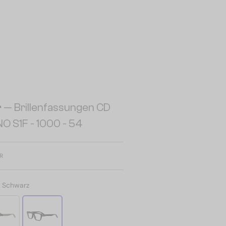
r
— Brillenfassungen CD
O S1F - 1000 - 54
R
:
Schwarz