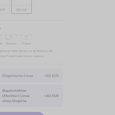
 EUR
262 EUR
e
mm
54 mm
17 mm
gebenen Maße dienen nur als Referenz; die
ichen Produktmaße können variieren.
Dioptrische Linse
+65 EUR
Blaulichtfilter
(Monitor) Linse
+40 EUR
ohne Dioptrie