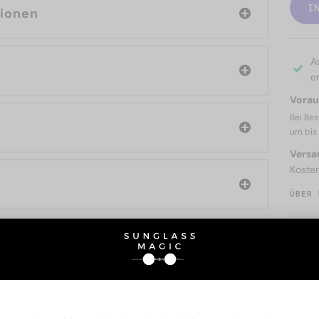
I
tionen
A
er
Voraus
Bei Bes
um bis
Versa
Koste
ÜBER 
SIE AUCH INTERESSIERE