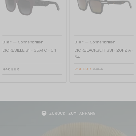
—
—
Dior
Sonnenbrillen
Dior
Sonnenbrillen
DIORESILLE S1I - 35A1 O - 54
DIORBLACKSUIT S3I - 20F2 A -
54
214 EUR
440 EUR
238 EUR
ZURÜCK ZUM ANFANG