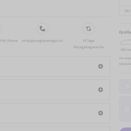
262
Größ
yPal, Klarna
shop@sunglassmagic.hu
14 Tage
Rückgabegarantie
140 
Die ange
tatsächl