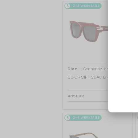
2-4 WERKTAGE
—
Dior
Sonnenbrillen
CDIOR S1F - 35A0 D - 56
405 EUR
2-4 WERKTAGE