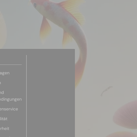
ragen
n
nd
edingungen
enservice
ität
rheit