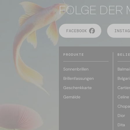
FOLGE DER 
FACEBOOK
INSTAG
PRODUKTE
BELI
Sonnenbrillen
Balmai
Brillenfassungen
Bvlgari
Geschenkkarte
Cartie
Gemälde
Celine
Chopa
Dior
Dita