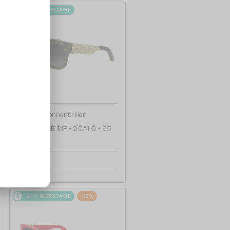
2-4 WERKTAGE
—
Dior
Sonnenbrillen
DIORESILLE S1F - 20A1 O - 55
440 EUR
2-4 WERKTAGE
-12%