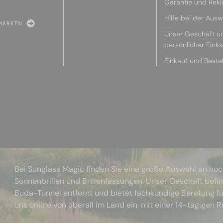
Garantie und Rek
Hilfe bei der Ausw
MARKEN
Unser Geschäft u
persönlicher Eink
Einkauf und Beste
Bei Sunglass Magic finden Sie eine große Auswahl an ho
Sonnenbrillen und Brillenfassungen. Unser Geschäft befi
Buda-Tunnel entfernt und bietet fachkundige Beratung fü
uns online von überall im Land ein, mit einer 14-tägigen 