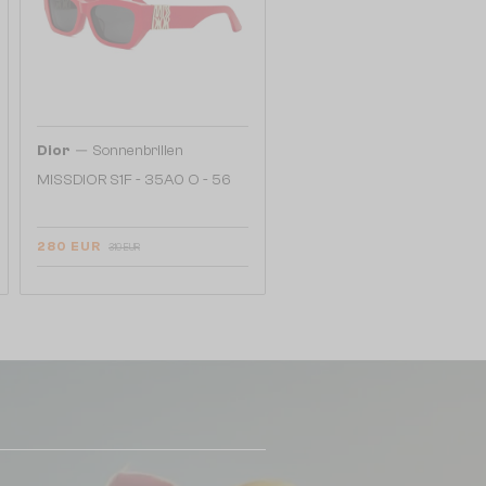
—
Dior
Sonnenbrillen
MISSDIOR S1F - 35A0 O - 56
280 EUR
319 EUR