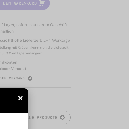
N DEN WARENKORB
uf Lager, sofort in unserem Geschäft
hältlich
sichtliche Lieferzeit:
2–4 Werktage
tellung mit Gläsern kann sich die Lieferzeit
 zu
10 Werktage
verlängern.
ndkosten:
nloser Versand
DEN VERSAND
N
ALLE PRODUKTE