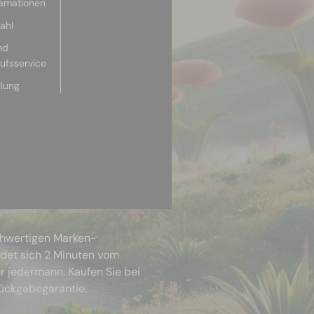
lamationen
ahl
nd
aufsservice
llung
chwertigen Marken-
ndet sich 2 Minuten vom
r jedermann. Kaufen Sie bei
Rückgabegarantie.