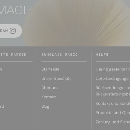
MAGIE
RAM
EBTE MARKEN
SUNGLASS MAGIC
HILFE
n
Startseite
Häufig gestellte F
Unser Geschäft
Lieferbedingunge
r
Über uns
Rücksendungs- u
Rückerstattungsb
Kontakt
Kontakt und Kund
rd
Blog
Produkte und Qual
Zahlung und Siche