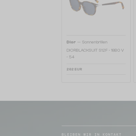
—
Dior
Sonnenbrillen
DIORBLACKSUIT S12F - 18B0 V
- 54
262 EUR
BLEIBEN WIR IN KONTAKT