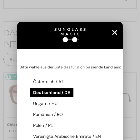
DAS KÖNNTE SIE AUCH
INTERESSIEREN
ALLE PRODUKTE
Bitte wähle aus der Liste das für dich passende Land aus:
2-4 WERKTAGE
2-4 WERKTAGE
Österreich / AT
Deutschland / DE
Ungarn / HU
Rumänien / RO
—
—
Polen / PL
Chloé
Sonnenbrillen
Chloé
Sonnenbrillen
CH0081S - 002 - 55
CH0082S - 005 - 57
Vereinigte Arabische Emirate / EN