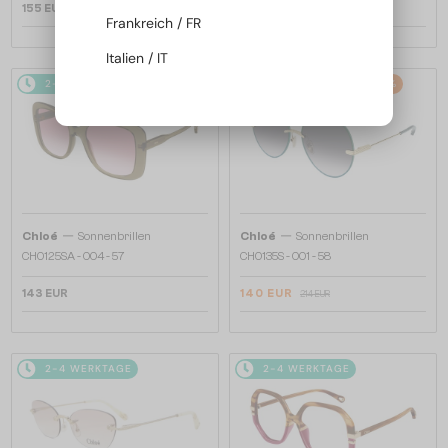
155 EUR
155 EUR
Frankreich / FR
Italien / IT
2-4 WERKTAGE
2-4 WERKTAGE
-34%
—
—
Chloé
Sonnenbrillen
Chloé
Sonnenbrillen
CH0125SA - 004 - 57
CH0135S - 001 - 58
143 EUR
140 EUR
214 EUR
2-4 WERKTAGE
2-4 WERKTAGE