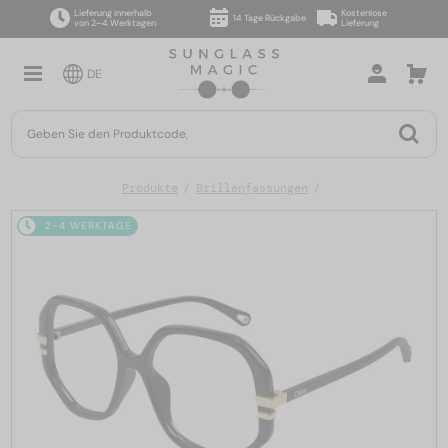
Lieferung innerhalb
Kostenlose
14 Tage Rückgabe
von 2–4 Werktagen
Lieferung
DE
Produkte
Brillenfassungen
2-4 WERKTAGE