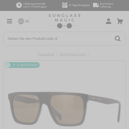
Lieferung innerhalb
Kostenlose
14 Tage Rückgabe
von 2–4 Werktagen
Lieferung
DE
Produkte
Sonnenbrillen
2-4 WERKTAGE