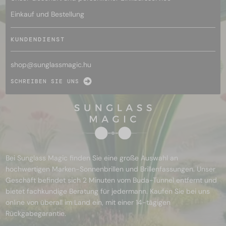
Einkauf und Bestellung
KUNDENDIENST
shop@
sunglassmagic.hu
SCHREIBEN SIE UNS
Bei Sunglass Magic finden Sie eine große Auswahl an
hochwertigen Marken-Sonnenbrillen und Brillenfassungen. Unser
Geschäft befindet sich 2 Minuten vom Buda-Tunnel entfernt und
bietet fachkundige Beratung für jedermann. Kaufen Sie bei uns
online von überall im Land ein, mit einer 14-tägigen
Rückgabegarantie.