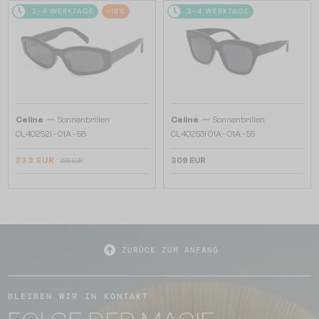
2-4 WERKTAGE
-18%
2-4 WERKTAGE
—
—
Celine
Sonnenbrillen
Celine
Sonnenbrillen
CL40252I - 01A - 58
CL40253I 01A - 01A - 55
233 EUR
309 EUR
286 EUR
ZURÜCK ZUM ANFANG
BLEIBEN WIR IN KONTAKT