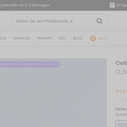
erhalb von 2–4 Werktagen
14 Tage Rü
GEN
GEMÄLDE
MARKEN
NEU
BLOG
SALE
Cel
 EINSTÄRKENGLASLINSE PLUS 65 EUR
CL5
187 E
Farbe
Schatt