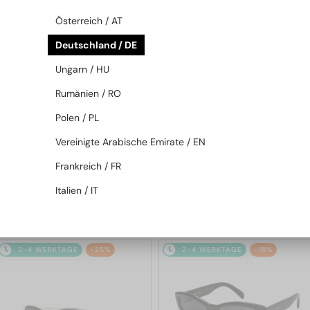
2-4 WERKTAGE
-22%
2-4 WERKTAGE
-22%
Österreich / AT
Deutschland / DE
Ungarn / HU
Rumänien / RO
Polen / PL
Vereinigte Arabische Emirate / EN
—
—
Celine
Sonnenbrillen
Celine
Sonnenbrillen
Frankreich / FR
CL40246U-Y - 30H - 61
CL40246U-Y - 30N - 59
Italien / IT
280 EUR
280 EUR
357 EUR
357 EUR
2-4 WERKTAGE
-25%
2-4 WERKTAGE
-18%