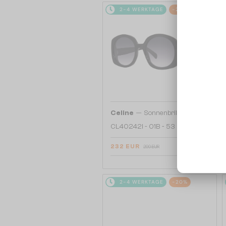
2-4 WERKTAGE
-20%
—
Celine
Sonnenbrillen
CL40242I - 01B - 53
232 EUR
290 EUR
2-4 WERKTAGE
-20%