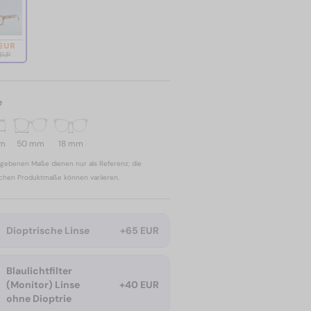
 EUR
 EUR
e
mm
50 mm
18 mm
gebenen Maße dienen nur als Referenz; die
ichen Produktmaße können variieren.
Dioptrische Linse
+65 EUR
Blaulichtfilter
(Monitor) Linse
+40 EUR
ohne Dioptrie