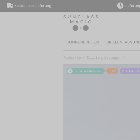
Kostenlose Lieferung
Lieferung inn
SONNENBRILLEN
BRILLENFASSUN
Produkte
Brillenfassungen
2-4 WERKTAGE
-17%
MIT EINER