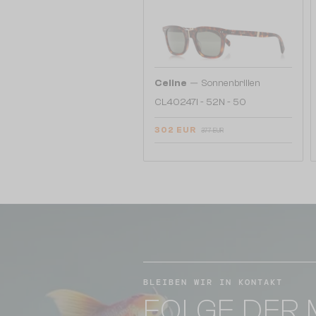
—
Celine
Sonnenbrillen
CL40247I - 52N - 50
302 EUR
377 EUR
BLEIBEN WIR IN KONTAKT
FOLGE DER 