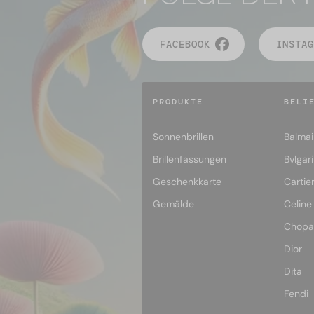
FACEBOOK
INSTAG
PRODUKTE
BELI
Sonnenbrillen
Balmai
Brillenfassungen
Bvlgari
Geschenkkarte
Cartie
Gemälde
Celine
Chopa
Dior
Dita
Fendi