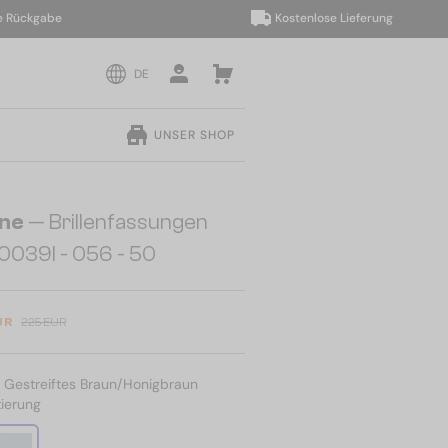
ckgabe
Kostenlose Lieferung
DE
UNSER SHOP
ine
— Brillenfassungen
0039I - 056 - 50
UR
225 EUR
:
Gestreiftes Braun/Honigbraun
ierung