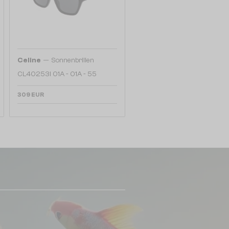
—
Celine
Sonnenbrillen
CL40253I 01A - 01A - 55
309 EUR