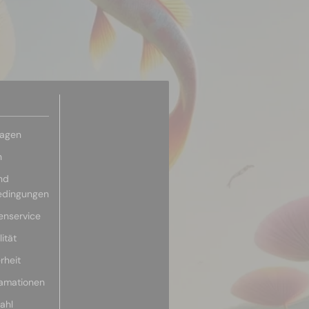
ragen
n
nd
edingungen
enservice
ität
rheit
lamationen
ahl