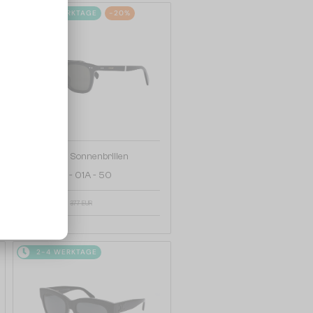
2-4 WERKTAGE
-20%
—
Celine
Sonnenbrillen
CL40247I - 01A - 50
302 EUR
377 EUR
2-4 WERKTAGE