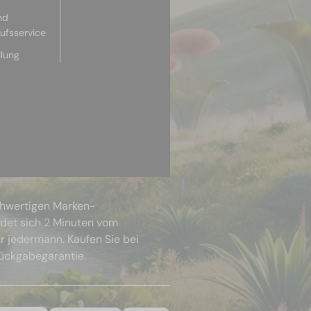
nd
aufsservice
llung
chwertigen Marken-
ndet sich 2 Minuten vom
r jedermann. Kaufen Sie bei
Rückgabegarantie.