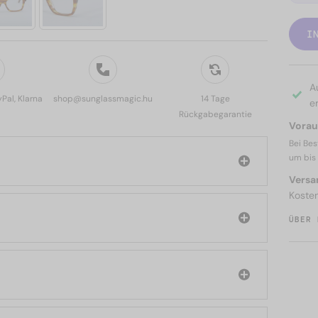
I
A
yPal, Klarna
shop@sunglassmagic.hu
14 Tage
er
Rückgabegarantie
Voraus
Bei Bes
um bis
Versa
Koste
ÜBER 