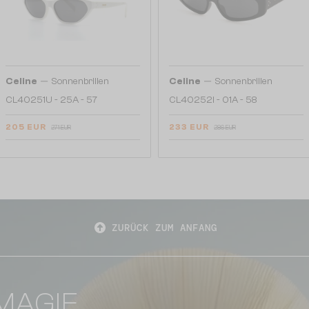
—
—
Celine
Sonnenbrillen
Celine
Sonnenbrillen
CL40251U - 25A - 57
CL40252I - 01A - 58
205 EUR
233 EUR
271 EUR
286 EUR
ZURÜCK ZUM ANFANG
MAGIE