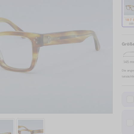
187
225
Größ
145 
Die ange
tatsächl