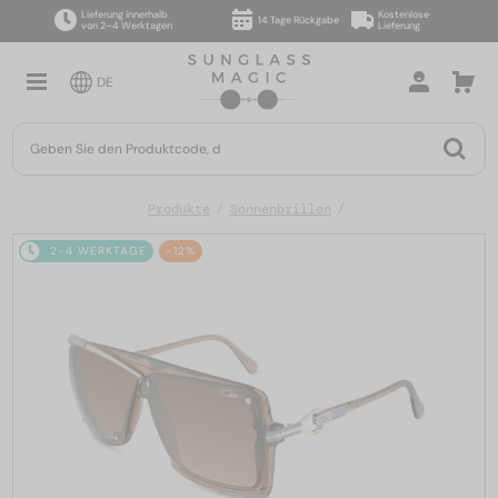
Lieferung innerhalb
Kostenlose
14 Tage Rückgabe
von 2–4 Werktagen
Lieferung
DE
Produkte
Sonnenbrillen
2-4 WERKTAGE
-12%