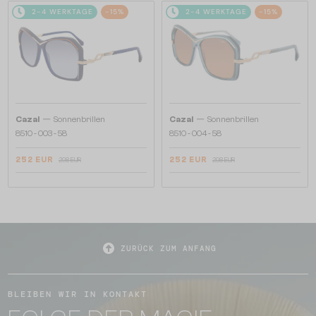
2-4 WERKTAGE
-15%
2-4 WERKTAGE
-15%
—
—
Cazal
Sonnenbrillen
Cazal
Sonnenbrillen
8510 - 003 - 58
8510 - 004 - 58
252 EUR
252 EUR
298 EUR
298 EUR
ZURÜCK ZUM ANFANG
BLEIBEN WIR IN KONTAKT