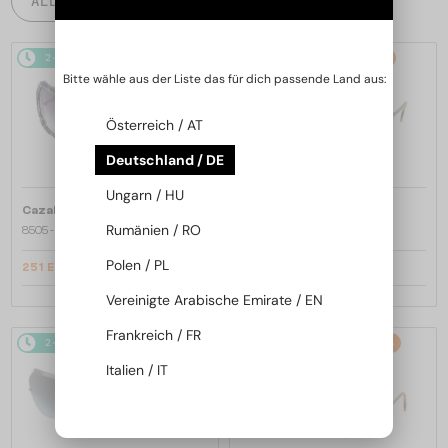
ALLE PRODUKTE
2-4 WERKTAGE
-16%
2-4 WERKTAGE
-9%
Bitte wähle aus der Liste das für dich passende Land aus:
Österreich / AT
Deutschland / DE
Ungarn / HU
—
—
Cazal
Sonnenbrillen
Cazal
Sonnenbrillen
Rumänien / RO
8505 - 001 - 57
186/3 - 001 - 59
Polen / PL
251 EUR
299 EUR
298 EUR
328 EUR
Vereinigte Arabische Emirate / EN
Frankreich / FR
2-4 WERKTAGE
-15%
2-4 WERKTAGE
-10%
Italien / IT