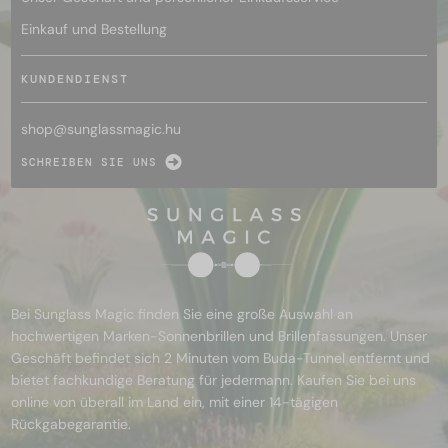
Einkauf und Bestellung
KUNDENDIENST
shop@
sunglassmagic.hu
SCHREIBEN SIE UNS
Bei Sunglass Magic finden Sie eine große Auswahl an
hochwertigen Marken-Sonnenbrillen und Brillenfassungen. Unser
Geschäft befindet sich 2 Minuten vom Buda-Tunnel entfernt und
bietet fachkundige Beratung für jedermann. Kaufen Sie bei uns
online von überall im Land ein, mit einer 14-tägigen
Rückgabegarantie.