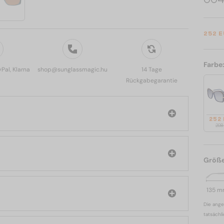
252 
Farbe
yPal, Klarna
shop@sunglassmagic.hu
14 Tage
Rückgabegarantie
252
298
Größ
135 
Die ange
tatsächl