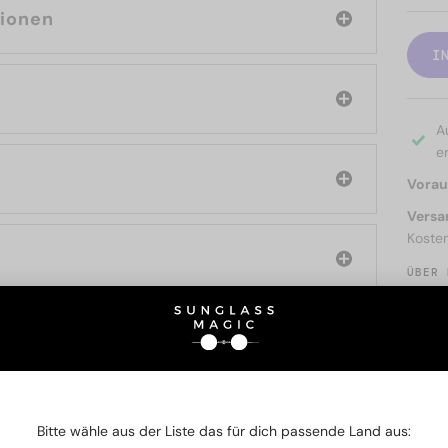
tionen
I
A
er
Voraus
Versa
Koste
ÜBER 
SIE AUCH INTERESSIERE
Bitte wähle aus der Liste das für dich passende Land aus: