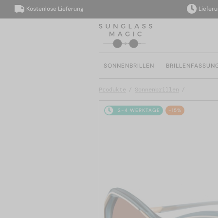
Kostenlose Lieferung
Lieferung i
SONNENBRILLEN
BRILLENFASSUN
Produkte
Sonnenbrillen
2-4 WERKTAGE
-15%