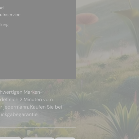
nd
aufsservice
llung
chwertigen Marken-
ndet sich 2 Minuten vom
r jedermann. Kaufen Sie bei
Rückgabegarantie.