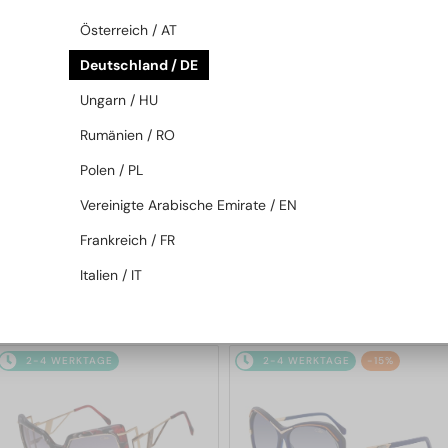
2-4 WERKTAGE
-9%
2-4 WERKTAGE
-15%
Österreich / AT
Deutschland / DE
Ungarn / HU
Rumänien / RO
Polen / PL
Vereinigte Arabische Emirate / EN
—
—
Cazal
Sonnenbrillen
Cazal
Sonnenbrillen
Frankreich / FR
186/3 - 001 - 59
217/3/3 - 001 - 60
Italien / IT
299 EUR
280 EUR
328 EUR
328 EUR
2-4 WERKTAGE
2-4 WERKTAGE
-15%