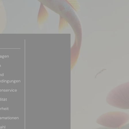
ragen
n
nd
edingungen
enservice
ität
rheit
lamationen
ahl