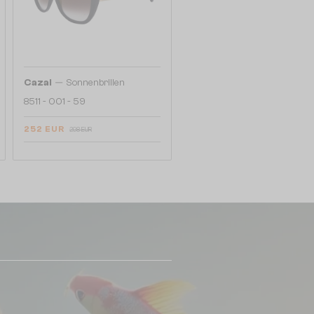
—
Cazal
Sonnenbrillen
8511 - 001 - 59
252 EUR
298 EUR