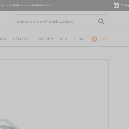
nnerhalb von 2–4 Werktagen
14 Tage R
GEN
GEMÄLDE
MARKEN
NEU
BLOG
SALE