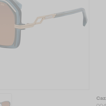
Caz
004