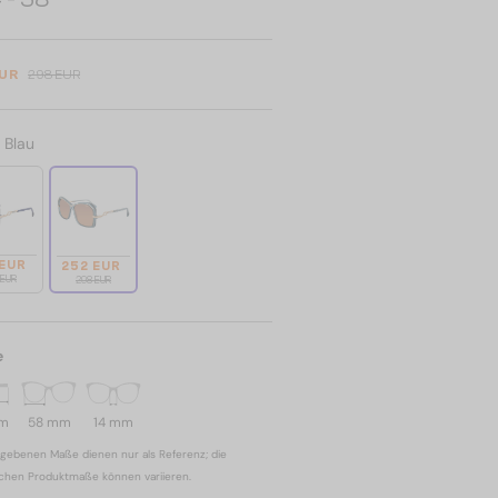
EUR
298 EUR
:
Blau
 EUR
252 EUR
 EUR
298 EUR
e
mm
58 mm
14 mm
gebenen Maße dienen nur als Referenz; die
ichen Produktmaße können variieren.