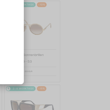
2-4 WERKTAGE
-10%
—
Cazal
Sonnenbrillen
644 - 009 - 53
280 EUR
309 EUR
2-4 WERKTAGE
-15%