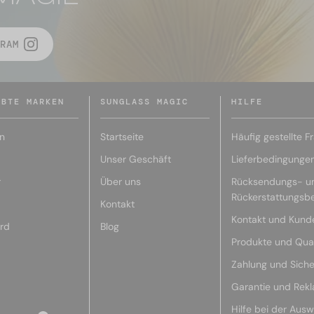
RAM
EBTE MARKEN
SUNGLASS MAGIC
HILFE
n
Startseite
Häufig gestellte F
Unser Geschäft
Lieferbedingunge
r
Über uns
Rücksendungs- u
Rückerstattungsb
Kontakt
Kontakt und Kund
rd
Blog
Produkte und Qual
Zahlung und Siche
Garantie und Rek
Hilfe bei der Ausw