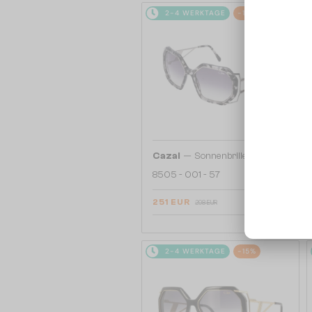
2-4 WERKTAGE
-16%
—
Cazal
Sonnenbrillen
8505 - 001 - 57
251 EUR
298 EUR
2-4 WERKTAGE
-15%