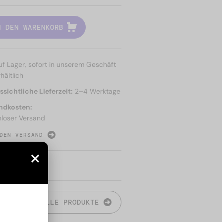
N DEN WARENKORB
uf Lager, sofort in unserem Geschäft
hältlich
sichtliche Lieferzeit:
2–4 Werktage
ndkosten:
nloser Versand
DEN VERSAND
N
ALLE PRODUKTE