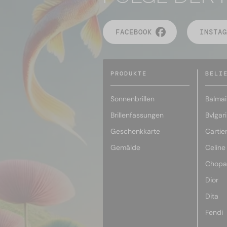
FACEBOOK
INSTAG
PRODUKTE
BELI
Sonnenbrillen
Balmai
Brillenfassungen
Bvlgari
Geschenkkarte
Cartie
Gemälde
Celine
Chopa
Dior
Dita
Fendi