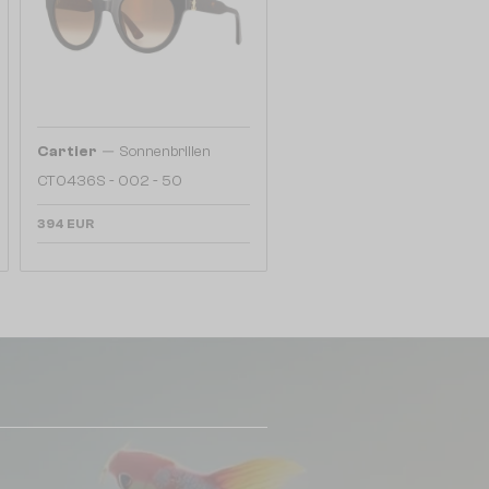
—
Cartier
Sonnenbrillen
CT0436S - 002 - 50
394 EUR