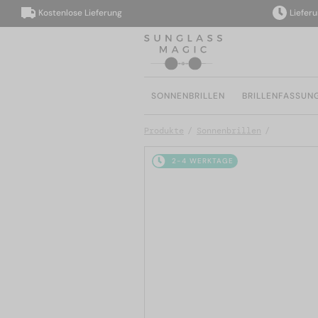
Kostenlose Lieferung
Lieferung i
SONNENBRILLEN
BRILLENFASSUN
Produkte
Sonnenbrillen
2-4 WERKTAGE