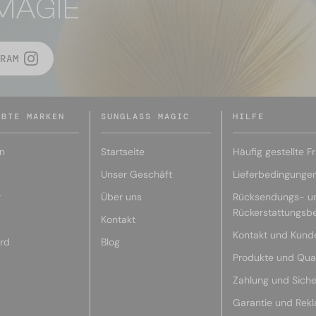
MAGIE
RAM
EBTE MARKEN
SUNGLASS MAGIC
HILFE
n
Startseite
Häufig gestellte F
Unser Geschäft
Lieferbedingunge
r
Über uns
Rücksendungs- u
Rückerstattungsb
Kontakt
Kontakt und Kund
rd
Blog
Produkte und Qual
Zahlung und Siche
Garantie und Rek