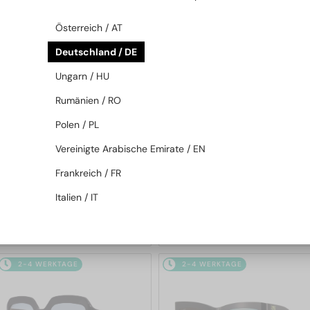
2-4 WERKTAGE
2-4 WERKTAGE
Österreich / AT
Deutschland / DE
Ungarn / HU
Rumänien / RO
Polen / PL
Vereinigte Arabische Emirate / EN
—
—
Cartier
Sonnenbrillen
Cartier
Sonnenbrillen
Frankreich / FR
CT0545S Clash de Cartier -
CT0398S - 003 - 62
002 - 58
Italien / IT
1 470 EUR
844 EUR
2-4 WERKTAGE
2-4 WERKTAGE