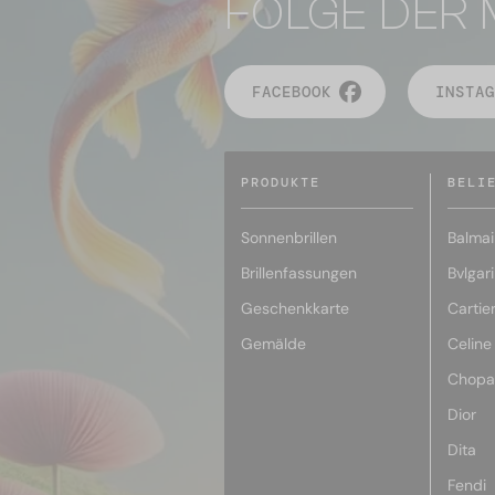
FOLGE DER 
FACEBOOK
INSTAG
PRODUKTE
BELI
Sonnenbrillen
Balmai
Brillenfassungen
Bvlgari
Geschenkkarte
Cartie
Gemälde
Celine
Chopa
Dior
Dita
Fendi