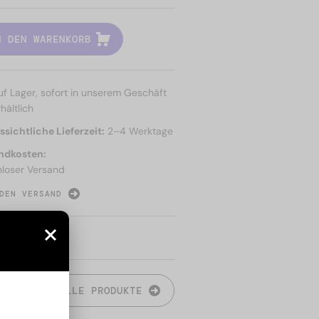
N DEN WARENKORB
uf Lager, sofort in unserem Geschäft
hältlich
sichtliche Lieferzeit:
2–4 Werktage
ndkosten:
nloser Versand
DEN VERSAND
N
ALLE PRODUKTE