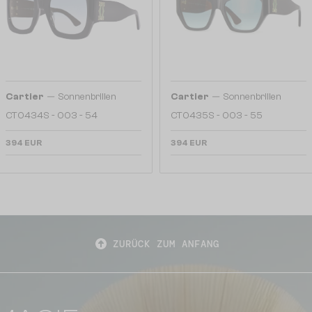
—
—
Cartier
Sonnenbrillen
Cartier
Sonnenbrillen
CT0434S - 003 - 54
CT0435S - 003 - 55
394 EUR
394 EUR
ZURÜCK ZUM ANFANG