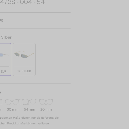
473S - 004 - 54
UR
:
Silber
1 031 EUR
1 EUR
e
mm
30 mm
54 mm
20 mm
gebenen Maße dienen nur als Referenz; die
ichen Produktmaße können variieren.