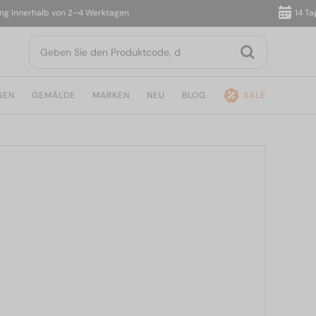
nnerhalb von 2–4 Werktagen
14 Tage R
GEN
GEMÄLDE
MARKEN
NEU
BLOG
SALE