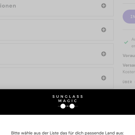
tionen
I
A
er
Voraus
Versa
Koste
ÜBER 
SIE AUCH INTERESSIERE
Bitte wähle aus der Liste das für dich passende Land aus: