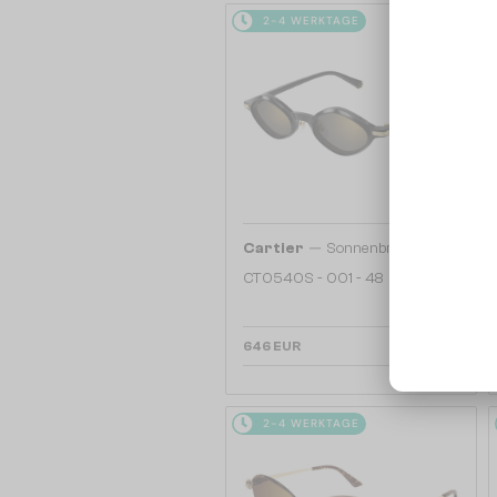
2-4 WERKTAGE
—
Cartier
Sonnenbrillen
CT0540S - 001 - 48
646 EUR
2-4 WERKTAGE