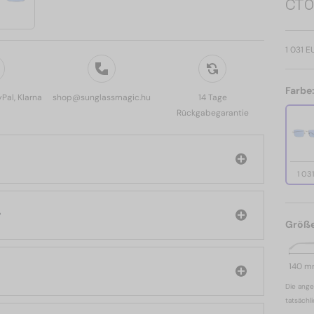
CT0
1 031 E
Farbe
yPal, Klarna
shop@sunglassmagic.hu
14 Tage
Rückgabegarantie
1 03
r
Größ
140 
Die ange
tatsächl