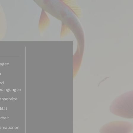
ragen
n
nd
edingungen
enservice
ität
rheit
lamationen