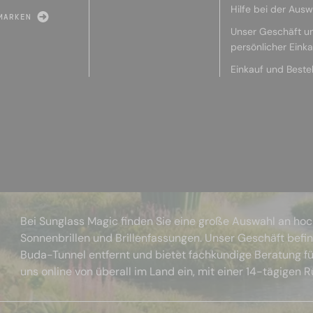
Hilfe bei der Ausw
MARKEN
Unser Geschäft u
persönlicher Eink
Einkauf und Beste
Bei Sunglass Magic finden Sie eine große Auswahl an ho
Sonnenbrillen und Brillenfassungen. Unser Geschäft befi
Buda-Tunnel entfernt und bietet fachkundige Beratung fü
uns online von überall im Land ein, mit einer 14-tägigen 