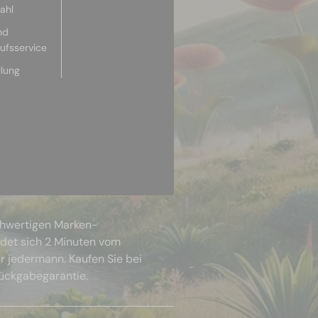
ahl
nd
aufsservice
llung
chwertigen Marken-
ndet sich 2 Minuten vom
r jedermann. Kaufen Sie bei
Rückgabegarantie.