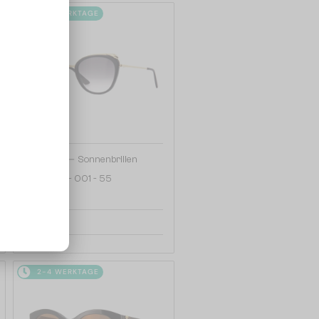
2-4 WERKTAGE
—
Cartier
Sonnenbrillen
CT0150S - 001 - 55
796 EUR
2-4 WERKTAGE