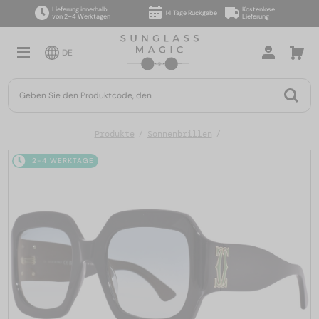
Lieferung innerhalb
Kostenlose
14 Tage Rückgabe
von 2–4 Werktagen
Lieferung
DE
Produkte
Sonnenbrillen
2-4 WERKTAGE