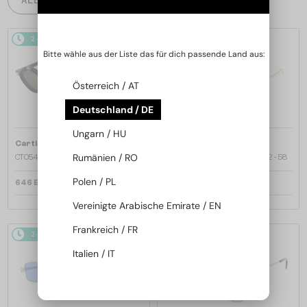
2-4 WERKTAGE
2-4 WERKTAGE
Bitte wähle aus der Liste das für dich passende Land aus:
Österreich / AT
Deutschland / DE
Ungarn / HU
—
—
Cartier
Sonnenbrillen
Cartier
Sonnenbrillen
Rumänien / RO
CT0540S - 001 - 48
CT0545S Clash de Cartier - 002 - 58
Polen / PL
646 EUR
1 470 EUR
Vereinigte Arabische Emirate / EN
Frankreich / FR
2-4 WERKTAGE
2-4 WERKTAGE
Italien / IT