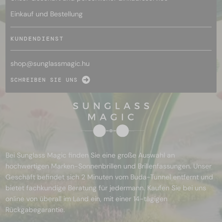
Einkauf und Bestellung
KUNDENDIENST
shop@
sunglassmagic.hu
SCHREIBEN SIE UNS
Bei Sunglass Magic finden Sie eine große Auswahl an
hochwertigen Marken-Sonnenbrillen und Brillenfassungen. Unser
Geschäft befindet sich 2 Minuten vom Buda-Tunnel entfernt und
bietet fachkundige Beratung für jedermann. Kaufen Sie bei uns
online von überall im Land ein, mit einer 14-tägigen
Rückgabegarantie.