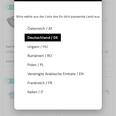
2-4 WERKTAGE
2-4 WERKTAGE
Bitte wähle aus der Liste das für dich passende Land aus:
Österreich / AT
Deutschland / DE
—
—
Ungarn / HU
Cartier
Sonnenbrillen
Cartier
Sonnenbrillen
CT0540S - 001 - 48
CT0545S Clash de Cartier - 002 - 58
Rumänien / RO
646 EUR
1 470 EUR
Polen / PL
Vereinigte Arabische Emirate / EN
2-4 WERKTAGE
2-4 WERKTAGE
Frankreich / FR
Italien / IT