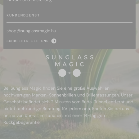
KUNDENDIENST
shop@
sunglassmagic.hu
SCHREIBEN SIE UNS
Bei Sunglass Magic finden Sie eine große Auswahl an
hochwertigen Marken-Sonnenbrillen und Brillenfassungen. Unser
Geschäft befindet sich 2 Minuten vom Buda-Tunnel entfernt und
bietet fachkundige Beratung für jedermann. Kaufen Sie bei uns
online von überall im Land ein, mit einer 14-tägigen
Rückgabegarantie.