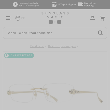
Lieferung innerhalb
Kostenlose
14 Tage Rückgabe
von 2–4 Werktagen
Lieferung
DE
Produkte
Brillenfassungen
2-4 WERKTAGE