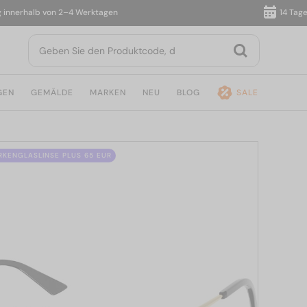
erhalb von 2–4 Werktagen
14 Tage Rüc
GEN
GEMÄLDE
MARKEN
NEU
BLOG
SALE
ÄRKENGLASLINSE PLUS 65 EUR