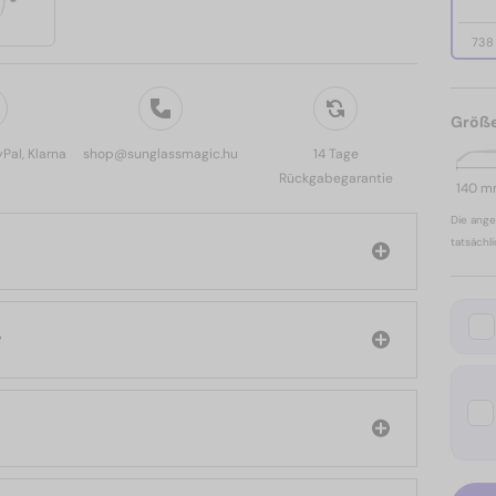
738
Größ
yPal, Klarna
shop@sunglassmagic.hu
14 Tage
Rückgabegarantie
140 
Die ange
tatsächl
r