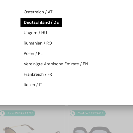
2-4 WERKTAGE
2-4 WERKTAGE
Österreich / AT
Deutschland / DE
Ungarn / HU
Rumänien / RO
Polen / PL
Vereinigte Arabische Emirate / EN
—
—
Cartier
Sonnenbrillen
Cartier
Sonnenbrillen
Frankreich / FR
CT0545S Clash de Cartier -
CT0473S - 004 - 54
002 - 58
Italien / IT
1 470 EUR
1 031 EUR
2-4 WERKTAGE
2-4 WERKTAGE