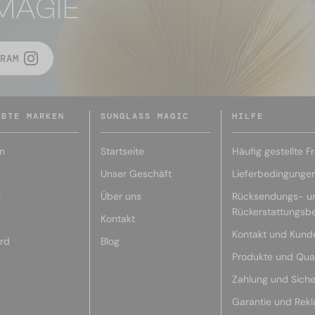
MAGIE
RAM
EBTE MARKEN
SUNGLASS MAGIC
HILFE
n
Startseite
Häufig gestellte F
Unser Geschäft
Lieferbedingunge
r
Über uns
Rücksendungs- u
Rückerstattungsb
Kontakt
Kontakt und Kund
rd
Blog
Produkte und Qual
Zahlung und Siche
Garantie und Rek