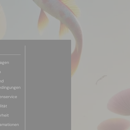
ragen
n
nd
edingungen
enservice
ität
rheit
lamationen