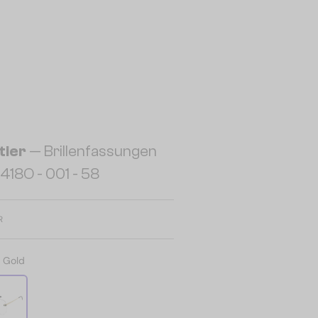
tier
— Brillenfassungen
18O - 001 - 58
R
:
Gold