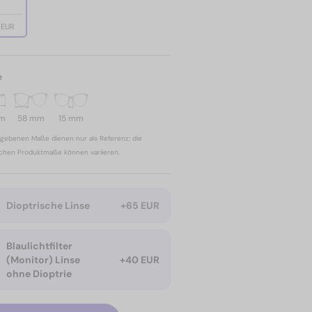
 EUR
e
mm
58 mm
15 mm
gebenen Maße dienen nur als Referenz; die
ichen Produktmaße können variieren.
Dioptrische Linse
+65 EUR
Blaulichtfilter
(Monitor) Linse
+40 EUR
ohne Dioptrie