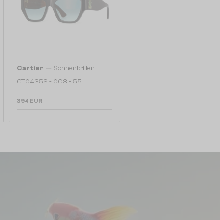
—
Cartier
Sonnenbrillen
CT0435S - 003 - 55
394 EUR