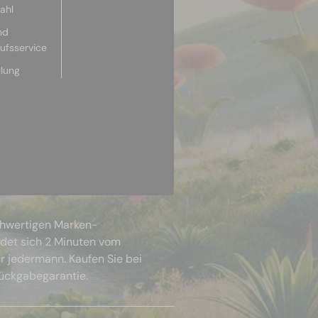
ahl
nd
aufsservice
llung
chwertigen Marken-
ndet sich 2 Minuten vom
r jedermann. Kaufen Sie bei
Rückgabegarantie.