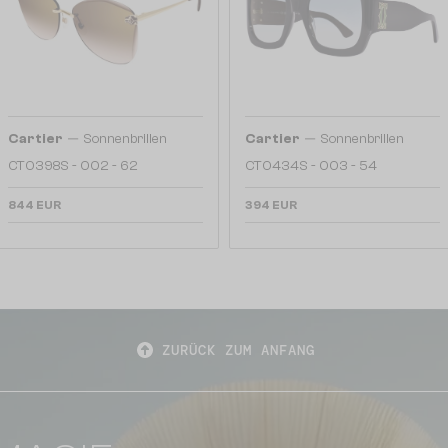
—
—
Cartier
Sonnenbrillen
Cartier
Sonnenbrillen
CT0398S - 002 - 62
CT0434S - 003 - 54
844 EUR
394 EUR
ZURÜCK ZUM ANFANG