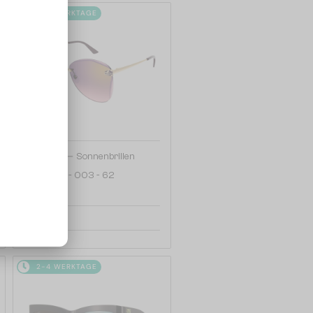
2-4 WERKTAGE
—
Cartier
Sonnenbrillen
CT0398S - 003 - 62
844 EUR
2-4 WERKTAGE