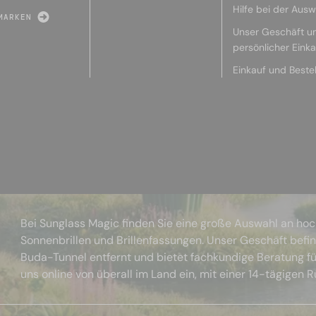
Hilfe bei der Ausw
MARKEN
Unser Geschäft u
persönlicher Eink
Einkauf und Beste
Bei Sunglass Magic finden Sie eine große Auswahl an ho
Sonnenbrillen und Brillenfassungen. Unser Geschäft befi
Buda-Tunnel entfernt und bietet fachkundige Beratung fü
uns online von überall im Land ein, mit einer 14-tägigen 