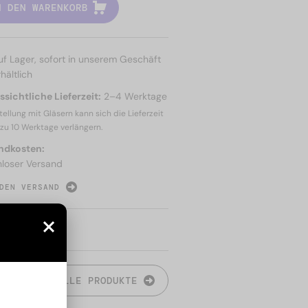
N DEN WARENKORB
uf Lager, sofort in unserem Geschäft
hältlich
sichtliche Lieferzeit:
2–4 Werktage
tellung mit Gläsern kann sich die Lieferzeit
 zu
10 Werktage
verlängern.
ndkosten:
nloser Versand
DEN VERSAND
N
ALLE PRODUKTE