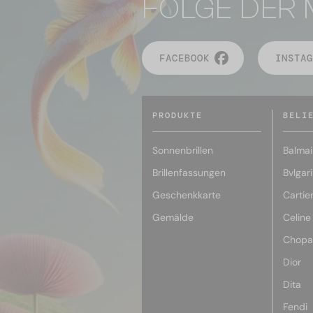
FOLGE DER 
FACEBOOK
INSTAG
PRODUKTE
BELI
Sonnenbrillen
Balmai
Brillenfassungen
Bvlgari
Geschenkkarte
Cartie
Gemälde
Celine
Chopa
Dior
Dita
Fendi