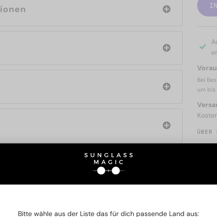
I
tionen
A
er
Voraus
Bei Bes
um bis
Versa
Koste
ÜBER 
SIE AUCH INTERESSIERE
Bitte wähle aus der Liste das für dich passende Land aus: