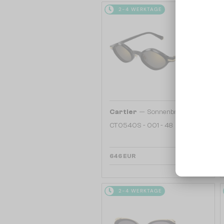
2-4 WERKTAGE
—
Cartier
Sonnenbrillen
CT0540S - 001 - 48
646 EUR
2-4 WERKTAGE