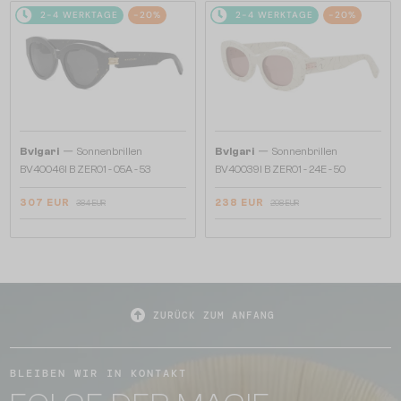
2-4 WERKTAGE
-20%
2-4 WERKTAGE
-20%
—
—
Bvlgari
Sonnenbrillen
Bvlgari
Sonnenbrillen
BV40046I B ZERO1 - 05A - 53
BV40039I B ZERO1 - 24E - 50
307 EUR
238 EUR
384 EUR
298 EUR
ZURÜCK ZUM ANFANG
BLEIBEN WIR IN KONTAKT