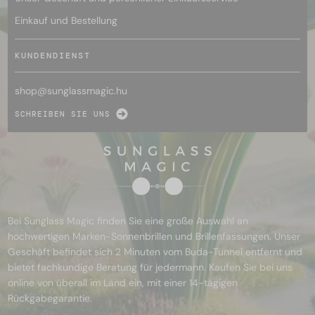
Einkauf und Bestellung
KUNDENDIENST
shop@
sunglassmagic.hu
SCHREIBEN SIE UNS
Bei Sunglass Magic finden Sie eine große Auswahl an
hochwertigen Marken-Sonnenbrillen und Brillenfassungen. Unser
Geschäft befindet sich 2 Minuten vom Buda-Tunnel entfernt und
bietet fachkundige Beratung für jedermann. Kaufen Sie bei uns
online von überall im Land ein, mit einer 14-tägigen
Rückgabegarantie.