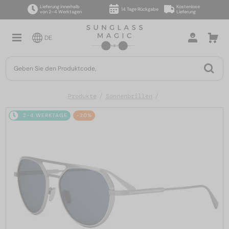
Lieferung innerhalb
Kostenlose
14 Tage Rückgabe
von 2–4 Werktagen
Lieferung
DE
Produkte
Sonnenbrillen
2-4 WERKTAGE
-20%