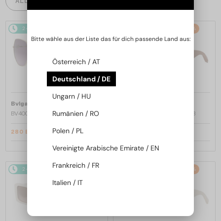
ALLE PRODUKTE
2-4 WERKTAGE
-22%
2-4 WERKTAGE
-20%
Bitte wähle aus der Liste das für dich passende Land aus:
Österreich / AT
Deutschland / DE
Ungarn / HU
—
—
Bvlgari
Sonnenbrillen
Bvlgari
Sonnenbrillen
Rumänien / RO
BV40035U - 33T - 58
BV40044I SERPENTI - 45A - 53
Polen / PL
280 EUR
328 EUR
357 EUR
412 EUR
Vereinigte Arabische Emirate / EN
Frankreich / FR
2-4 WERKTAGE
-20%
2-4 WERKTAGE
-20%
Italien / IT