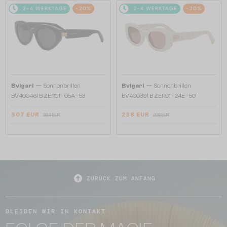
2-4 WERKTAGE
-20%
2-4 WERKTAGE
-20%
—
—
Bvlgari
Sonnenbrillen
Bvlgari
Sonnenbrillen
BV40046I B ZERO1 - 05A - 53
BV40039I B ZERO1 - 24E - 50
307 EUR
238 EUR
384 EUR
298 EUR
ZURÜCK ZUM ANFANG
BLEIBEN WIR IN KONTAKT