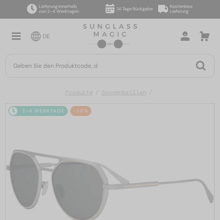
Lieferung innerhalb
Kostenlose
14 Tage Rückgabe
von 2–4 Werktagen
Lieferung
DE
Produkte
Sonnenbrillen
2-4 WERKTAGE
-20%