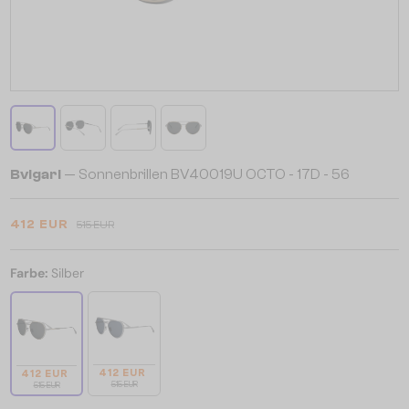
Bvlgari
— Sonnenbrillen BV40019U OCTO - 17D - 56
412 EUR
515 EUR
Farbe:
Silber
412 EUR
412 EUR
515 EUR
515 EUR