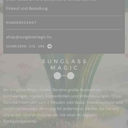
Einkauf und Bestellung
KUNDENDIENST
shop@
sunglassmagic.hu
SCHREIBEN SIE UNS
Bei Sunglass Magic finden Sie eine große Auswahl an
hochwertigen Marken-Sonnenbrillen und Brillenfassungen. Unser
Geschäft befindet sich 2 Minuten vom Buda-Tunnel entfernt und
bietet fachkundige Beratung für jedermann. Kaufen Sie bei uns
online von überall im Land ein, mit einer 14-tägigen
Rückgabegarantie.