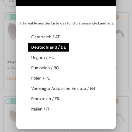
ALLE PRODUKTE
2-4 WERKTAGE
-22%
2-4 WERKTAGE
-20%
Bitte wähle aus der Liste das für dich passende Land aus:
Österreich / AT
Deutschland / DE
Ungarn / HU
—
—
Bvlgari
Sonnenbrillen
Bvlgari
Sonnenbrillen
Rumänien / RO
BV40035U - 33T - 58
BV40044I SERPENTI - 45A - 53
Polen / PL
280 EUR
328 EUR
357 EUR
412 EUR
Vereinigte Arabische Emirate / EN
Frankreich / FR
2-4 WERKTAGE
-20%
2-4 WERKTAGE
-20%
Italien / IT