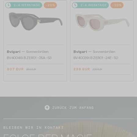
2-4 WERKTAGE
-20%
2-4 WERKTAGE
-20%
—
—
Bvlgari
Sonnenbrillen
Bvlgari
Sonnenbrillen
BV40046I B ZERO1 - 05A - 53
BV40039I B ZERO1 - 24E - 50
307 EUR
238 EUR
384 EUR
298 EUR
ZURÜCK ZUM ANFANG
BLEIBEN WIR IN KONTAKT