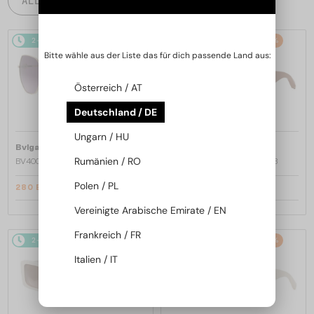
ALLE PRODUKTE
2-4 WERKTAGE
-22%
2-4 WERKTAGE
-20%
Bitte wähle aus der Liste das für dich passende Land aus:
Österreich / AT
Deutschland / DE
Ungarn / HU
—
—
Bvlgari
Sonnenbrillen
Bvlgari
Sonnenbrillen
Rumänien / RO
BV40035U - 33T - 58
BV40044I SERPENTI - 45A - 53
Polen / PL
280 EUR
328 EUR
357 EUR
412 EUR
Vereinigte Arabische Emirate / EN
Frankreich / FR
2-4 WERKTAGE
-20%
2-4 WERKTAGE
-20%
Italien / IT