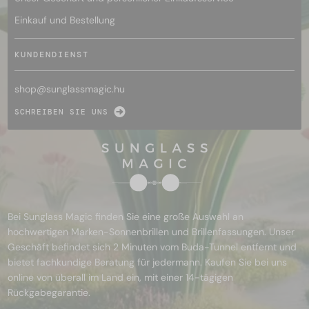
Einkauf und Bestellung
KUNDENDIENST
shop@
sunglassmagic.hu
SCHREIBEN SIE UNS
Bei Sunglass Magic finden Sie eine große Auswahl an
hochwertigen Marken-Sonnenbrillen und Brillenfassungen. Unser
Geschäft befindet sich 2 Minuten vom Buda-Tunnel entfernt und
bietet fachkundige Beratung für jedermann. Kaufen Sie bei uns
online von überall im Land ein, mit einer 14-tägigen
Rückgabegarantie.