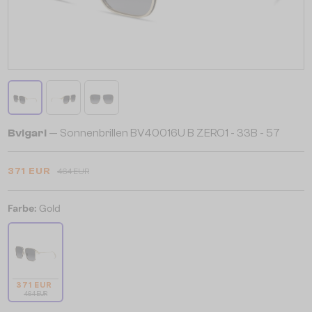
Bvlgari
— Sonnenbrillen BV40016U B ZERO1 - 33B - 57
371 EUR
464 EUR
Farbe:
Gold
371 EUR
464 EUR