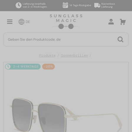
Lieferung innerhalb
Kostenlose
14 Tage Rückgabe
von 2–4 Werktagen
Lieferung
DE
Produkte
Sonnenbrillen
2-4 WERKTAGE
-20%