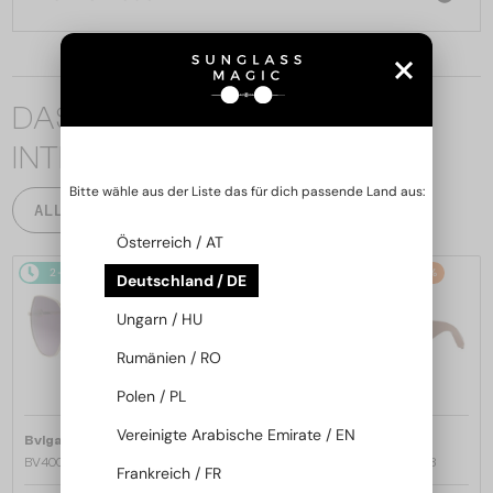
DAS KÖNNTE SIE AUCH
INTERESSIEREN
Bitte wähle aus der Liste das für dich passende Land aus:
ALLE PRODUKTE
Österreich / AT
2-4 WERKTAGE
-22%
2-4 WERKTAGE
-20%
Deutschland / DE
Ungarn / HU
Rumänien / RO
Polen / PL
Vereinigte Arabische Emirate / EN
—
—
Bvlgari
Sonnenbrillen
Bvlgari
Sonnenbrillen
BV40035U - 33T - 58
BV40044I SERPENTI - 45A - 53
Frankreich / FR