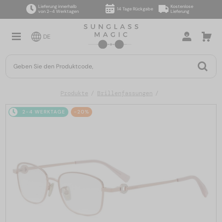
Lieferung innerhalb
Kostenlose
14 Tage Rückgabe
von 2–4 Werktagen
Lieferung
DE
Produkte
Brillenfassungen
2-4 WERKTAGE
-20%