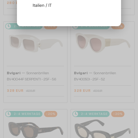
280 EUR
328 EUR
357 EUR
412 EUR
Italien / IT
2-4 WERKTAGE
-20%
2-4 WERKTAGE
-20%
—
—
Bvlgari
Sonnenbrillen
Bvlgari
Sonnenbrillen
BV40044F SERPENTI - 25F - 56
BV40050I - 25F - 52
328 EUR
328 EUR
412 EUR
412 EUR
2-4 WERKTAGE
-20%
2-4 WERKTAGE
-20%