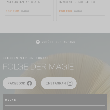
BV40046I B ZERO1 - 05A - 53
BV40039I B ZERO1 - 24E - 50
307 EUR
238 EUR
384 EUR
298 EUR
ZURÜCK ZUM ANFANG
BLEIBEN WIR IN KONTAKT
FOLGE DER MAGIE
FACEBOOK
INSTAGRAM
HILFE