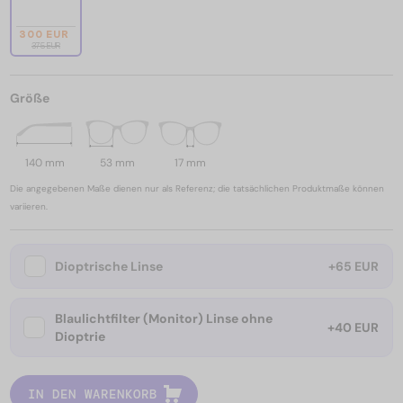
300 EUR
375 EUR
Größe
140 mm
53 mm
17 mm
Die angegebenen Maße dienen nur als Referenz; die tatsächlichen Produktmaße können
variieren.
Dioptrische Linse
+65 EUR
Blaulichtfilter (Monitor) Linse ohne
+40 EUR
Dioptrie
IN DEN WARENKORB