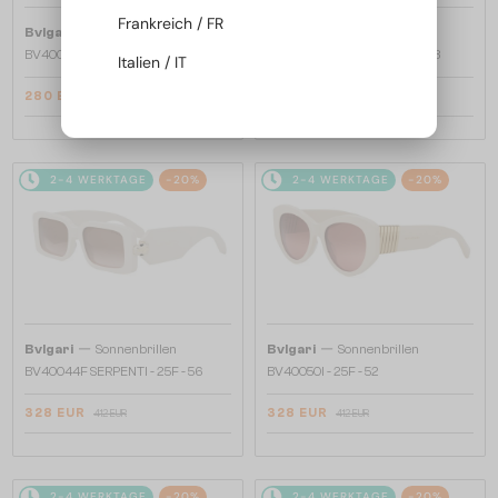
Frankreich / FR
—
—
Bvlgari
Sonnenbrillen
Bvlgari
Sonnenbrillen
BV40035U - 33T - 58
BV40044I SERPENTI - 45A - 53
Italien / IT
280 EUR
328 EUR
357 EUR
412 EUR
2-4 WERKTAGE
-20%
2-4 WERKTAGE
-20%
—
—
Bvlgari
Sonnenbrillen
Bvlgari
Sonnenbrillen
BV40044F SERPENTI - 25F - 56
BV40050I - 25F - 52
328 EUR
328 EUR
412 EUR
412 EUR
2-4 WERKTAGE
-20%
2-4 WERKTAGE
-20%