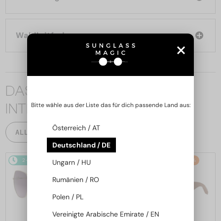
Wahlleitfaden
DAS KÖNNTE SIE AUCH
INTERESSIEREN
Bitte wähle aus der Liste das für dich passende Land aus:
Österreich / AT
ALLE PRODUKTE
Deutschland / DE
2-4 WERKTAGE
-22%
2-4 WERKTAGE
-20%
Ungarn / HU
Rumänien / RO
Polen / PL
Vereinigte Arabische Emirate / EN