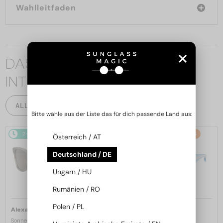
Wahlleitfaden
DAS KÖNNTE SIE AUCH
INTERESSIEREN
ALLE PRODUKTE
Bitte wähle aus der Liste das für dich passende Land aus:
2-4 WERKTAGE
2-4 WERKTAGE
-22%
Österreich / AT
Deutschland / DE
Ungarn / HU
Rumänien / RO
Polen / PL
—
—
Alexander McQueen
Alexander McQueen
Sonnenbrillen
Sonnenbrillen