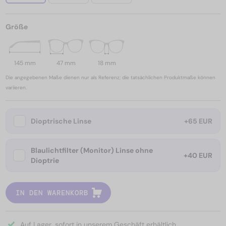
Größe
145 mm
47 mm
18 mm
Die angegebenen Maße dienen nur als Referenz; die tatsächlichen Produktmaße können
variieren.
Dioptrische Linse
+65 EUR
Blaulichtfilter (Monitor) Linse ohne
+40 EUR
Dioptrie
IN DEN WARENKORB
Auf Lager, sofort in unserem Geschäft erhältlich