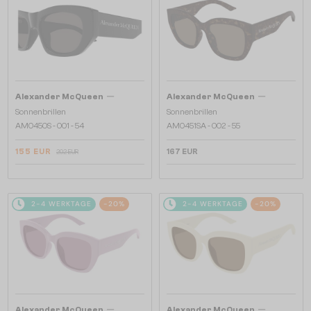
—
—
Alexander McQueen
Alexander McQueen
Sonnenbrillen
Sonnenbrillen
AM0450S - 001 - 54
AM0451SA - 002 - 55
155 EUR
167 EUR
202 EUR
2-4 WERKTAGE
-20%
2-4 WERKTAGE
-20%
—
—
Alexander McQueen
Alexander McQueen