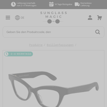
Lieferung innerhalb
Kostenlose
14 Tage Rückgabe
von 2–4 Werktagen
Lieferung
DE
Produkte
Brillenfassungen
2-4 WERKTAGE