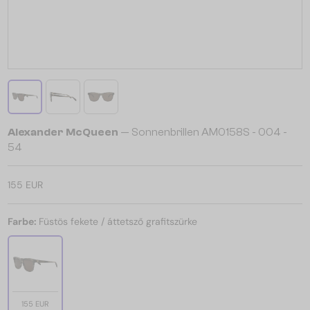
Alexander McQueen
— Sonnenbrillen AM0158S - 004 -
54
155 EUR
Farbe:
Füstös fekete / áttetsző grafitszürke
155 EUR