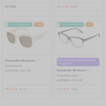
167 EUR
133 EUR
167 EUR
2-4 WERKTAGE
-20%
2-4 WERKTAGE
-9%
—
MIT EINER EINSTÄRKENGLASLINSE
Alexander McQueen
PLUS 65 EUR
Sonnenbrillen
—
Alexander McQueen
AM0451SA - 004 - 55
Brillenfassungen
AM0165OA - 004 - 55
133 EUR
140 EUR
167 EUR
155 EUR