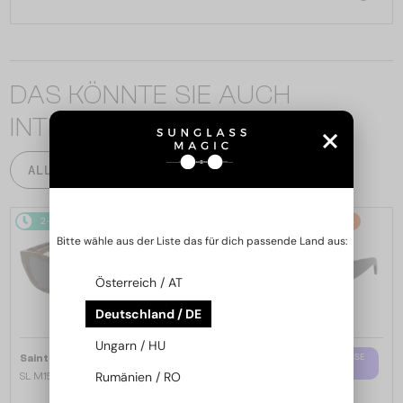
DAS KÖNNTE SIE AUCH
INTERESSIEREN
ALLE PRODUKTE
2-4 WERKTAGE
-14%
2-4 WERKTAGE
-10%
Bitte wähle aus der Liste das für dich passende Land aus:
Österreich / AT
Deutschland / DE
Ungarn / HU
—
MIT EINER EINSTÄRKENGLASLINSE
Saint Laurent
Sonnenbrillen
PLUS 65 EUR
Rumänien / RO
SL M153 - 003 - 55
—
Saint Laurent