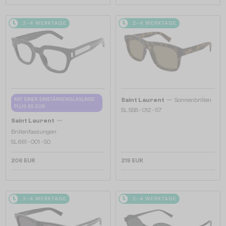
2-4 WERKTAGE
2-4 WERKTAGE
—
MIT EINER EINSTÄRKENGLASLINSE
Saint Laurent
Sonnenbrillen
PLUS 65 EUR
SL 558 - 012 - 57
—
Saint Laurent
Brillenfassungen
SL661 - 001 - 50
206 EUR
219 EUR
2-4 WERKTAGE
2-4 WERKTAGE