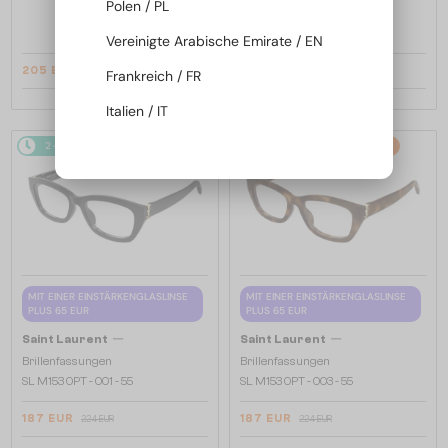
Polen / PL
Brillenfassungen
SL M94 OPT - 001 - 53
Vereinigte Arabische Emirate / EN
205 EUR
201 EUR
239 EUR
224 EUR
Frankreich / FR
Italien / IT
2-4 WERKTAGE
-16%
2-4 WERKTAGE
-16%
MIT EINER EINSTÄRKENGLASLINSE
MIT EINER EINSTÄRKENGLASLINSE
PLUS 65 EUR
PLUS 65 EUR
—
—
Saint Laurent
Saint Laurent
Brillenfassungen
Brillenfassungen
SL M153 OPT - 001 - 55
SL M153 OPT - 003 - 55
187 EUR
187 EUR
224 EUR
224 EUR