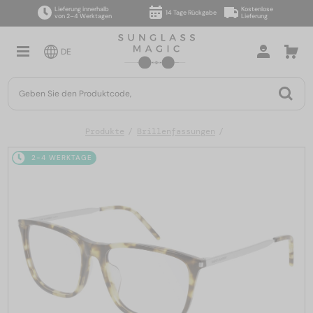
Lieferung innerhalb
Kostenlose
14 Tage Rückgabe
von 2–4 Werktagen
Lieferung
DE
Produkte
Brillenfassungen
2-4 WERKTAGE