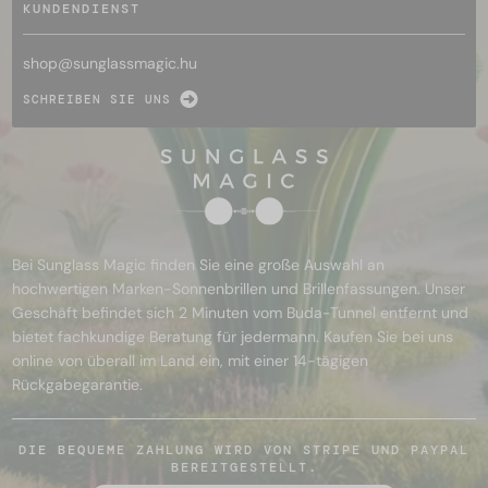
KUNDENDIENST
shop@
sunglassmagic.hu
SCHREIBEN SIE UNS
Bei Sunglass Magic finden Sie eine große Auswahl an
hochwertigen Marken-Sonnenbrillen und Brillenfassungen. Unser
Geschäft befindet sich 2 Minuten vom Buda-Tunnel entfernt und
bietet fachkundige Beratung für jedermann. Kaufen Sie bei uns
online von überall im Land ein, mit einer 14-tägigen
Rückgabegarantie.
DIE BEQUEME ZAHLUNG WIRD VON STRIPE UND PAYPAL
BEREITGESTELLT.