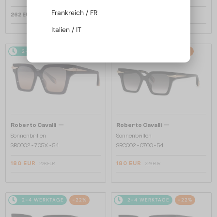
Frankreich / FR
262 EUR
180 EUR
226 EUR
Italien / IT
2-4 WERKTAGE
-21%
2-4 WERKTAGE
-21%
—
—
Roberto Cavalli
Roberto Cavalli
Sonnenbrillen
Sonnenbrillen
SRC002 - 705X - 54
SRC002 - 0700 - 54
180 EUR
180 EUR
226 EUR
226 EUR
2-4 WERKTAGE
-22%
2-4 WERKTAGE
-22%