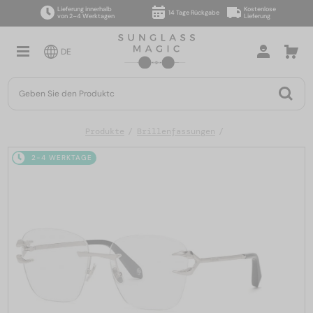
Lieferung innerhalb
Kostenlose
14 Tage Rückgabe
von 2–4 Werktagen
Lieferung
DE
Produkte
Brillenfassungen
2-4 WERKTAGE