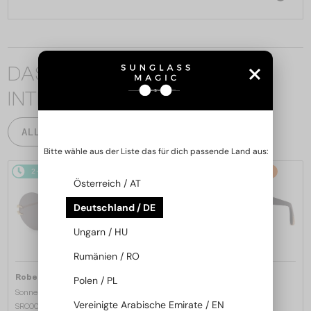
DAS KÖNNTE SIE AUCH
INTERESSIEREN
ALLE PRODUKTE
Bitte wähle aus der Liste das für dich passende Land aus:
2-4 WERKTAGE
2-4 WERKTAGE
-21%
Österreich / AT
Deutschland / DE
Ungarn / HU
Rumänien / RO
—
—
Roberto Cavalli
Roberto Cavalli
Polen / PL
Sonnenbrillen
Sonnenbrillen
Vereinigte Arabische Emirate / EN
SRC006 - 0300 - 63
SRC002S - 700Y - 54