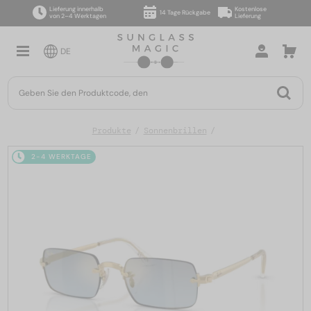
Lieferung innerhalb
Kostenlose
14 Tage Rückgabe
von 2–4 Werktagen
Lieferung
DE
Produkte
Sonnenbrillen
2-4 WERKTAGE