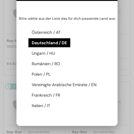
Bitte wähle aus der Liste das für dich passende Land aus:
Österreich / AT
—
—
Ray-Ban
Sonnenbrillen
Ray-Ban
Sonnenbrillen
Deutschland / DE
RB3767 - 001/71 - 54
RB3767 - 003/MG - 54 - MIT
PHOTOCHROMEN GLÄSERN
Ungarn / HU
Rumänien / RO
94 EUR
142 EUR
Polen / PL
Vereinigte Arabische Emirate / EN
2-4 WERKTAGE
2-4 WERKTAGE
Frankreich / FR
Italien / IT
—
—
Ray-Ban
Sonnenbrillen
Ray-Ban
Sonnenbrillen