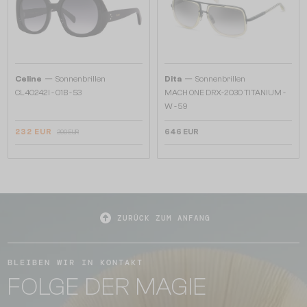
—
—
Celine
Sonnenbrillen
Dita
Sonnenbrillen
CL40242I - 01B - 53
MACH ONE DRX-2030 TITANIUM -
W - 59
232 EUR
646 EUR
290 EUR
ZURÜCK ZUM ANFANG
BLEIBEN WIR IN KONTAKT
FOLGE DER MAGIE