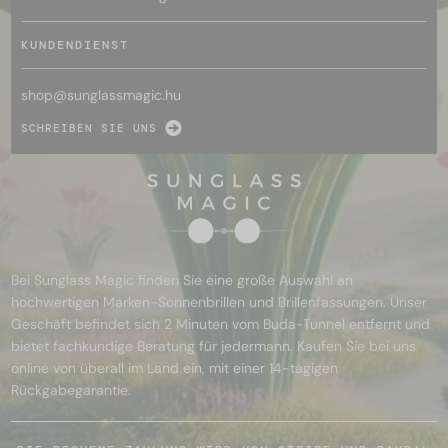
KUNDENDIENST
shop@
sunglassmagic.hu
SCHREIBEN SIE UNS
Bei Sunglass Magic finden Sie eine große Auswahl an
hochwertigen Marken-Sonnenbrillen und Brillenfassungen. Unser
Geschäft befindet sich 2 Minuten vom Buda-Tunnel entfernt und
bietet fachkundige Beratung für jedermann. Kaufen Sie bei uns
online von überall im Land ein, mit einer 14-tägigen
Rückgabegarantie.