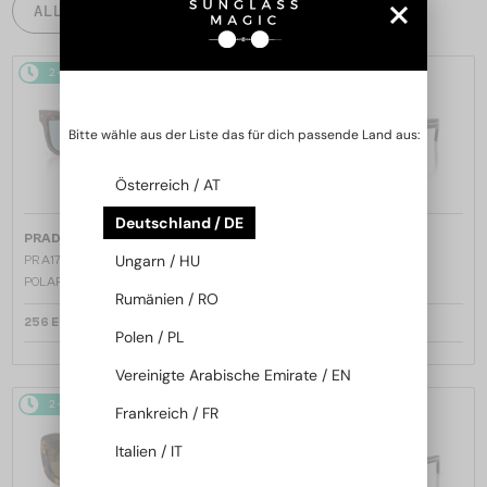
ALLE PRODUKTE
2-4 WERKTAGE
2-4 WERKTAGE
Bitte wähle aus der Liste das für dich passende Land aus:
Österreich / AT
Deutschland / DE
—
—
PRADA
Sonnenbrillen
PRADA
Sonnenbrillen
Ungarn / HU
PR A17S - 15W04D - 54 - MIT
PR A17S - 16K731 - 54
POLARISIERTEN GLÄSERN
Rumänien / RO
256 EUR
238 EUR
Polen / PL
Vereinigte Arabische Emirate / EN
2-4 WERKTAGE
2-4 WERKTAGE
Frankreich / FR
Italien / IT