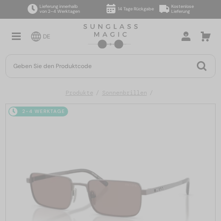
Lieferung innerhalb
Kostenlose
14 Tage Rückgabe
von 2–4 Werktagen
Lieferung
DE
Produkte
Sonnenbrillen
2-4 WERKTAGE