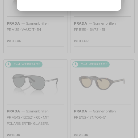
—
—
PRADA
Sonnenbrillen
PRADA
Sonnenbrillen
PR A13S - VAU01T - 54
PR B15S - 16K731 - 51
238 EUR
238 EUR
2-4 WERKTAGE
2-4 WERKTAGE
—
—
PRADA
Sonnenbrillen
PRADA
Sonnenbrillen
PR A54S - 1BO5Z1 - 60 - MIT
PR B15S - 17N70R - 51
POLARISIERTEN GLÄSERN
231 EUR
232 EUR