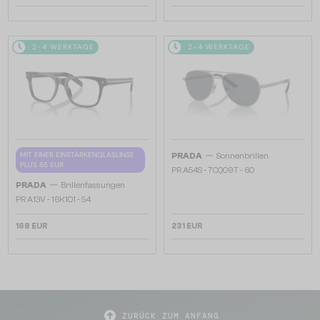
2-4 WERKTAGE
2-4 WERKTAGE
—
MIT EINER EINSTÄRKENGLASLINSE
PRADA
Sonnenbrillen
PLUS 65 EUR
PR A54S - 7CQ09T - 60
—
PRADA
Brillenfassungen
PR A13V - 16K1O1 - 54
168 EUR
231 EUR
ZURÜCK ZUM ANFANG