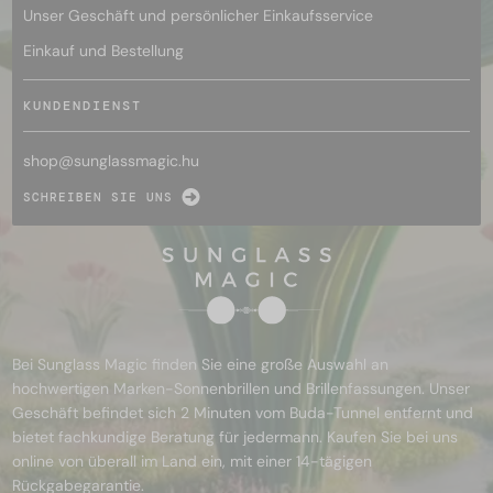
Unser Geschäft und persönlicher Einkaufsservice
Einkauf und Bestellung
KUNDENDIENST
shop@
sunglassmagic.hu
SCHREIBEN SIE UNS
Bei Sunglass Magic finden Sie eine große Auswahl an
hochwertigen Marken-Sonnenbrillen und Brillenfassungen. Unser
Geschäft befindet sich 2 Minuten vom Buda-Tunnel entfernt und
bietet fachkundige Beratung für jedermann. Kaufen Sie bei uns
online von überall im Land ein, mit einer 14-tägigen
Rückgabegarantie.