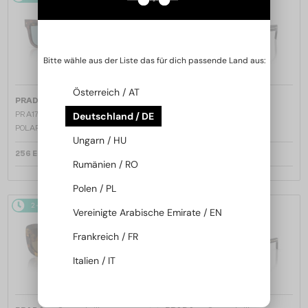
Bitte wähle aus der Liste das für dich passende Land aus:
Österreich / AT
—
—
PRADA
Sonnenbrillen
PRADA
Sonnenbrillen
PR A17S - 15W04D - 54 - MIT
PR A17S - 16K731 - 54
Deutschland / DE
POLARISIERTEN GLÄSERN
Ungarn / HU
256 EUR
238 EUR
Rumänien / RO
Polen / PL
2-4 WERKTAGE
2-4 WERKTAGE
Vereinigte Arabische Emirate / EN
Frankreich / FR
Italien / IT