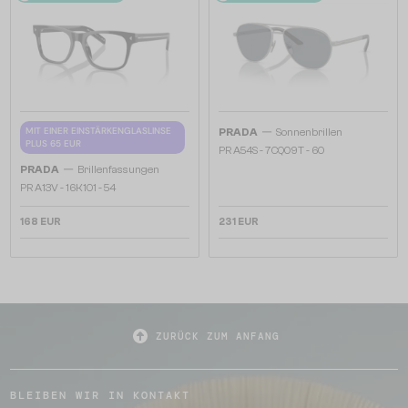
—
MIT EINER EINSTÄRKENGLASLINSE
PRADA
Sonnenbrillen
PLUS 65 EUR
PR A54S - 7CQ09T - 60
—
PRADA
Brillenfassungen
PR A13V - 16K1O1 - 54
168 EUR
231 EUR
ZURÜCK ZUM ANFANG
BLEIBEN WIR IN KONTAKT