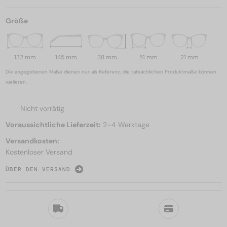
Größe
132 mm
145 mm
38 mm
51 mm
21 mm
Die angegebenen Maße dienen nur als Referenz; die tatsächlichen Produktmaße können
variieren.
Nicht vorrätig
Voraussichtliche Lieferzeit:
2–4 Werktage
Versandkosten:
Kostenloser Versand
ÜBER DEN VERSAND