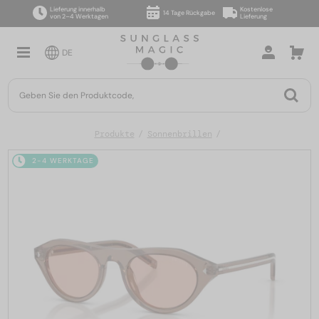
Lieferung innerhalb
Kostenlose
14 Tage Rückgabe
von 2–4 Werktagen
Lieferung
DE
Produkte
Sonnenbrillen
2-4 WERKTAGE