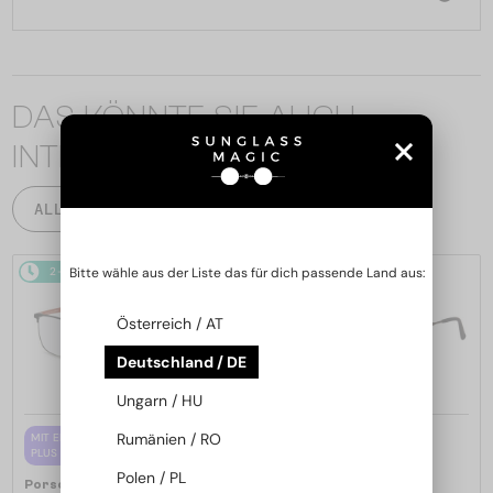
DAS KÖNNTE SIE AUCH
INTERESSIEREN
ALLE PRODUKTE
2-4 WERKTAGE
2-4 WERKTAGE
Bitte wähle aus der Liste das für dich passende Land aus:
Österreich / AT
Deutschland / DE
Ungarn / HU
—
Rumänien / RO
MIT EINER EINSTÄRKENGLASLINSE
Porsche Design
PLUS 65 EUR
Sonnenbrillen
Polen / PL
—
Porsche Design
P8478 - E - 60