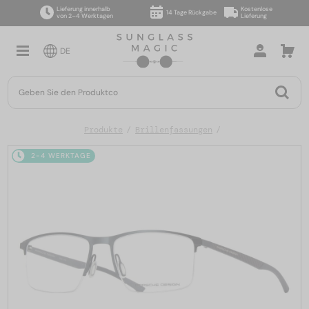
Lieferung innerhalb
Kostenlose
14 Tage Rückgabe
von 2–4 Werktagen
Lieferung
DE
Produkte
Brillenfassungen
2-4 WERKTAGE