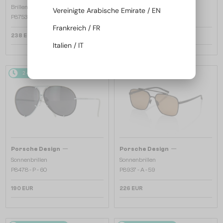
Brillenfassungen
Vereinigte Arabische Emirate / EN
P8753 - A - 57
Frankreich / FR
238 EUR
190 EUR
Italien / IT
2-4 WERKTAGE
2-4 WERKTAGE
—
—
Porsche Design
Porsche Design
Sonnenbrillen
Sonnenbrillen
P8478 - P - 60
P8937 - A - 59
190 EUR
226 EUR