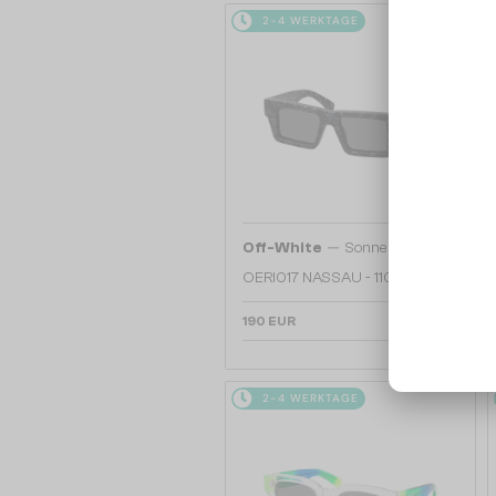
2-4 WERKTAGE
—
Off-White
Sonnenbrillen
OERI017 NASSAU - 1107 - 51
190 EUR
2-4 WERKTAGE