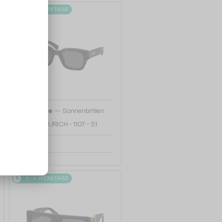
2-4 WERKTAGE
—
Off-White
Sonnenbrillen
OERI018 ZURICH - 1107 - 51
167 EUR
2-4 WERKTAGE