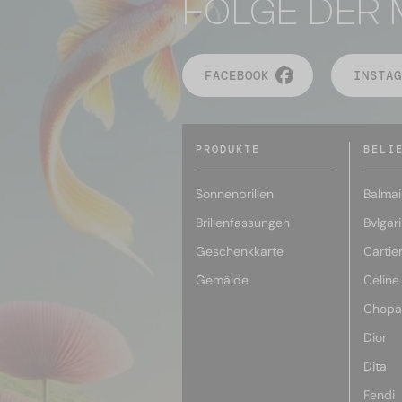
FOLGE DER 
FACEBOOK
INSTAG
PRODUKTE
BELI
Sonnenbrillen
Balmai
Brillenfassungen
Bvlgari
Geschenkkarte
Cartie
Gemälde
Celine
Chopa
Dior
Dita
Fendi