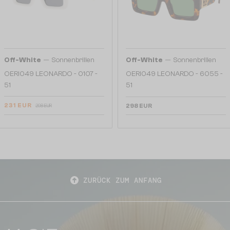
—
—
Off-White
Sonnenbrillen
Off-White
Sonnenbrillen
OERI049 LEONARDO - 0107 -
OERI049 LEONARDO - 6055 -
51
51
231 EUR
298 EUR
298 EUR
ZURÜCK ZUM ANFANG