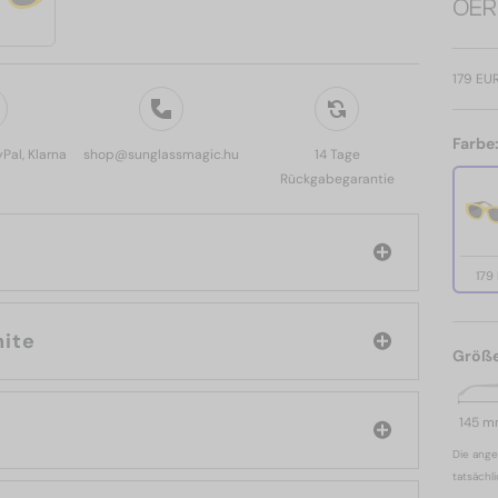
OERI
179 EU
Farbe
yPal, Klarna
shop@sunglassmagic.hu
14 Tage
Rückgabegarantie
179
Off-White
Größ
145 
Die ange
tatsächl