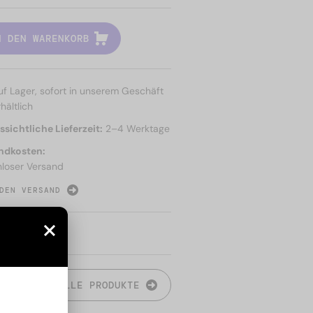
N DEN WARENKORB
uf Lager, sofort in unserem Geschäft
hältlich
sichtliche Lieferzeit:
2–4 Werktage
ndkosten:
nloser Versand
DEN VERSAND
N
ALLE PRODUKTE