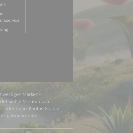
ahl
nd
aufsservice
llung
chwertigen Marken-
ndet sich 2 Minuten vom
r jedermann. Kaufen Sie bei
Rückgabegarantie.