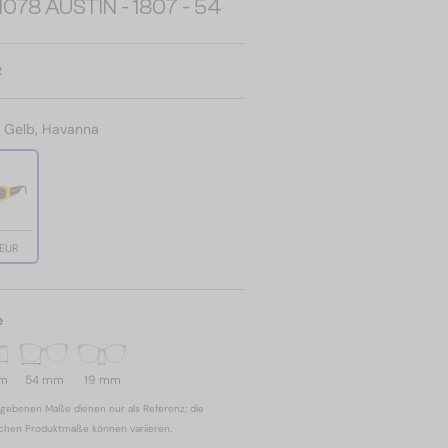
078 AUSTIN - 1807 - 54
R
:
Gelb, Havanna
 EUR
e
mm
54 mm
19 mm
gebenen Maße dienen nur als Referenz; die
ichen Produktmaße können variieren.