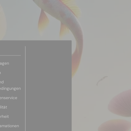
ragen
n
nd
edingungen
enservice
ität
rheit
lamationen