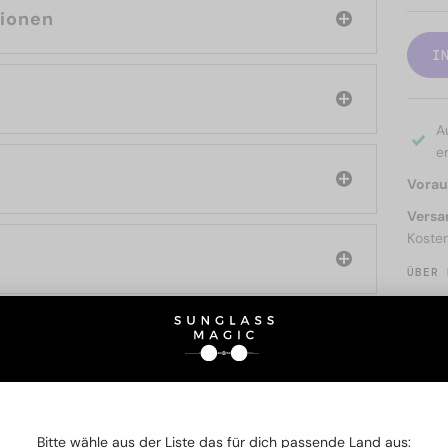
tionen
I
A
er
Voraus
Versa
Koste
ÜBER 
SIE AUCH INTERESSIERE
Bitte wähle aus der Liste das für dich passende Land aus: