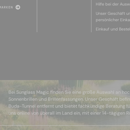
Hilfe bei der Ausw
MARKEN
Unser Geschäft u
persönlicher Eink
Einkauf und Beste
Bei Sunglass Magic finden Sie eine große Auswahl an ho
Sonnenbrillen und Brillenfassungen. Unser Geschäft befi
Buda-Tunnel entfernt und bietet fachkundige Beratung fü
uns online von überall im Land ein, mit einer 14-tägigen 