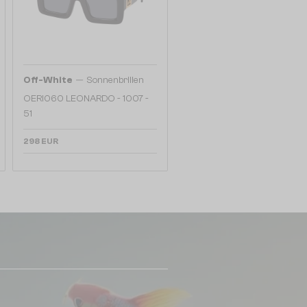
—
Off-White
Sonnenbrillen
OERI060 LEONARDO - 1007 -
51
298 EUR