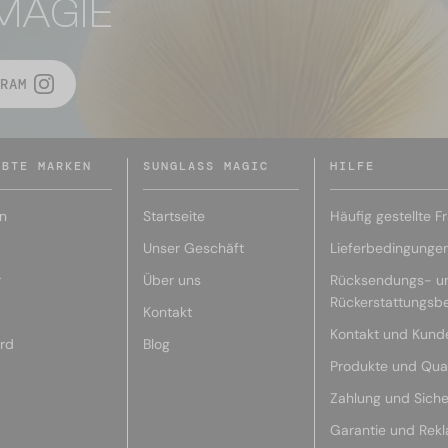
MAGIE
RAM
EBTE MARKEN
SUNGLASS MAGIC
HILFE
n
Startseite
Häufig gestellte F
Unser Geschäft
Lieferbedingunge
r
Über uns
Rücksendungs- u
Rückerstattungsb
Kontakt
Kontakt und Kund
rd
Blog
Produkte und Qual
Zahlung und Siche
Garantie und Rek