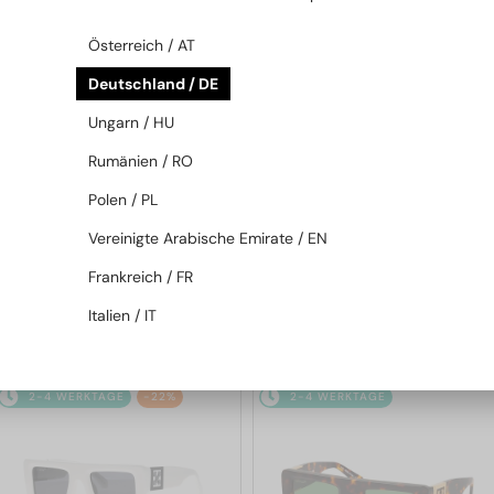
2-4 WERKTAGE
2-4 WERKTAGE
Österreich / AT
Deutschland / DE
Ungarn / HU
Rumänien / RO
Polen / PL
Vereinigte Arabische Emirate / EN
—
—
Off-White
Sonnenbrillen
Off-White
Sonnenbrillen
Frankreich / FR
OERI017 NASSAU - 8507 - 51
OERI018 ZURICH - 1007 - 51
Italien / IT
190 EUR
167 EUR
2-4 WERKTAGE
-22%
2-4 WERKTAGE