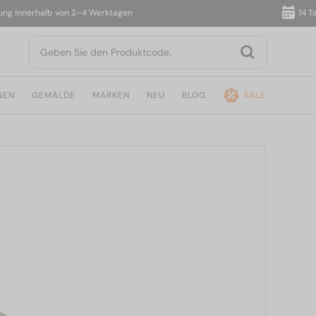
innerhalb von 2–4 Werktagen
14 Tage 
GEN
GEMÄLDE
MARKEN
NEU
BLOG
SALE