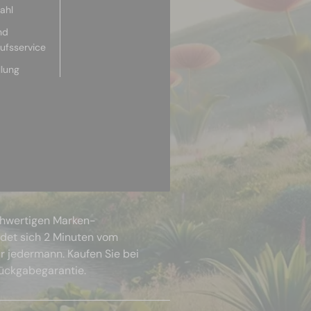
ahl
nd
aufsservice
llung
chwertigen Marken-
ndet sich 2 Minuten vom
r jedermann. Kaufen Sie bei
Rückgabegarantie.