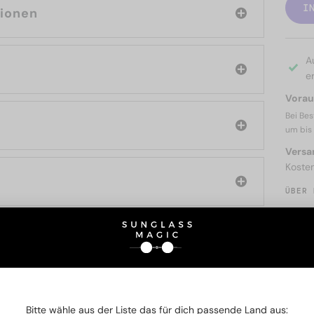
I
tionen
A
er
Voraus
Bei Bes
um bis
Versa
Koste
ÜBER 
SIE AUCH INTERESSIERE
Bitte wähle aus der Liste das für dich passende Land aus: