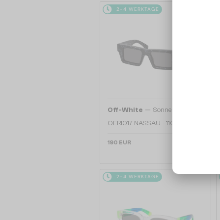
2-4 WERKTAGE
—
Off-White
Sonnenbrillen
OERI017 NASSAU - 1107 - 51
190 EUR
2-4 WERKTAGE