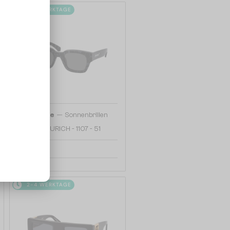
2-4 WERKTAGE
—
Off-White
Sonnenbrillen
OERI018 ZURICH - 1107 - 51
167 EUR
2-4 WERKTAGE