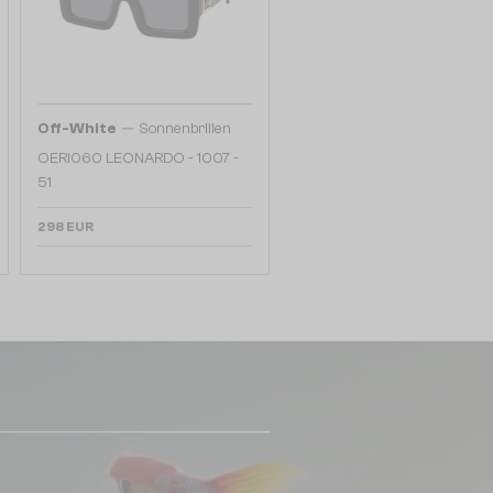
—
Off-White
Sonnenbrillen
OERI060 LEONARDO - 1007 -
51
298 EUR