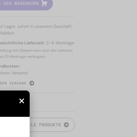
N DEN WARENKORB
uf Lager, sofort in unserem Geschäft
hältlich
sichtliche Lieferzeit:
2–4 Werktage
tellung mit Gläsern kann sich die Lieferzeit
 zu
10 Werktage
verlängern.
ndkosten:
nloser Versand
DEN VERSAND
N
ALLE PRODUKTE