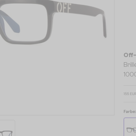
Off
Bri
1000
155 EU
Farbe