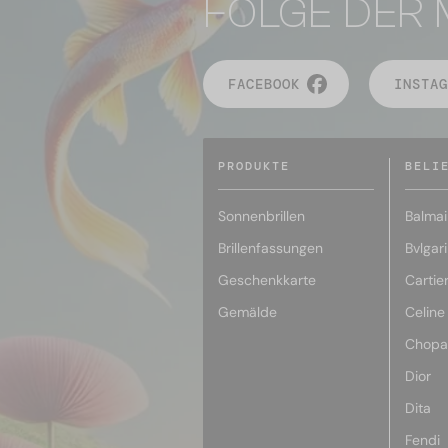
FOLGE DER 
FACEBOOK
INSTAG
PRODUKTE
BELI
Sonnenbrillen
Balmai
Brillenfassungen
Bvlgari
Geschenkkarte
Cartie
Gemälde
Celine
Chopa
Dior
Dita
Fendi