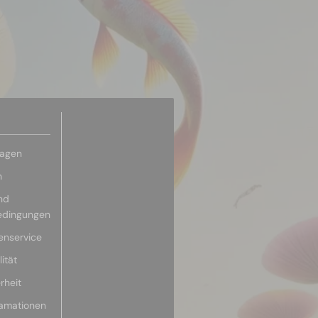
ragen
n
nd
edingungen
enservice
ität
rheit
lamationen