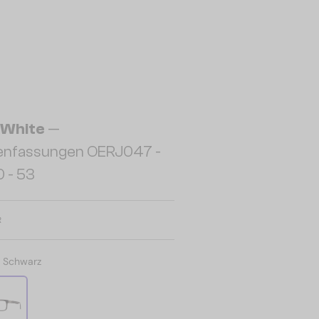
-White
—
llenfassungen OERJ047 -
 - 53
R
:
Schwarz