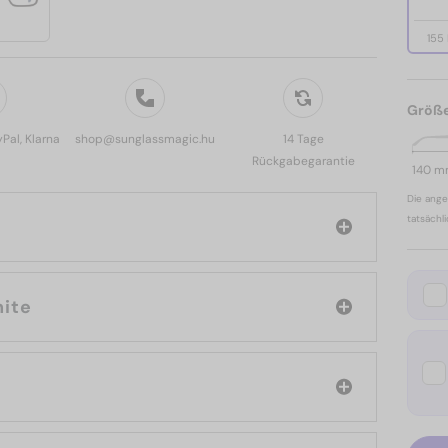
155
Größ
yPal, Klarna
shop@sunglassmagic.hu
14 Tage
Rückgabegarantie
140 
Die ange
tatsächl
Off-White