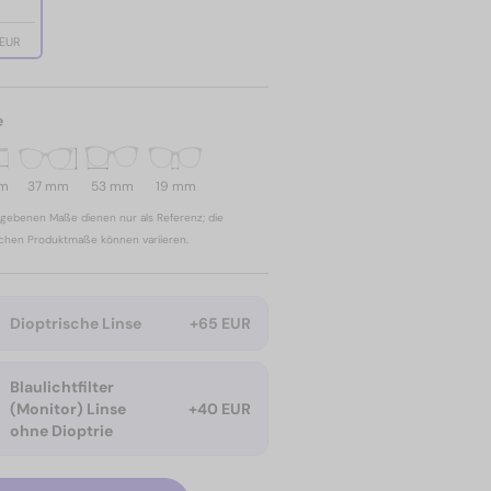
 EUR
e
mm
37 mm
53 mm
19 mm
gebenen Maße dienen nur als Referenz; die
ichen Produktmaße können variieren.
Dioptrische Linse
+65 EUR
Blaulichtfilter
(Monitor) Linse
+40 EUR
ohne Dioptrie