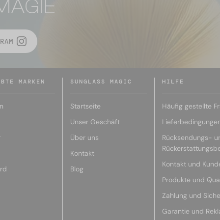
MAGIE
RAM
EBTE MARKEN
SUNGLASS MAGIC
HILFE
n
Startseite
Häufig gestellte F
Unser Geschäft
Lieferbedingunge
r
Über uns
Rücksendungs- u
Rückerstattungsb
Kontakt
Kontakt und Kund
rd
Blog
Produkte und Qual
Zahlung und Siche
Garantie und Rek