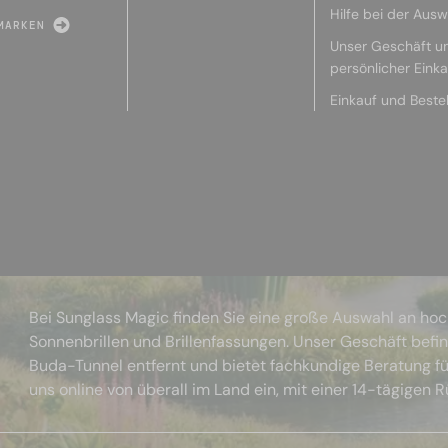
Hilfe bei der Ausw
MARKEN
Unser Geschäft u
persönlicher Eink
Einkauf und Beste
Bei Sunglass Magic finden Sie eine große Auswahl an ho
Sonnenbrillen und Brillenfassungen. Unser Geschäft befi
Buda-Tunnel entfernt und bietet fachkundige Beratung fü
uns online von überall im Land ein, mit einer 14-tägigen 