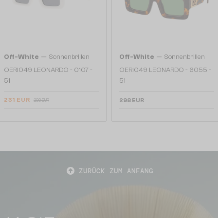
—
—
Off-White
Sonnenbrillen
Off-White
Sonnenbrillen
OERI049 LEONARDO - 0107 -
OERI049 LEONARDO - 6055 -
51
51
231 EUR
298 EUR
298 EUR
ZURÜCK ZUM ANFANG