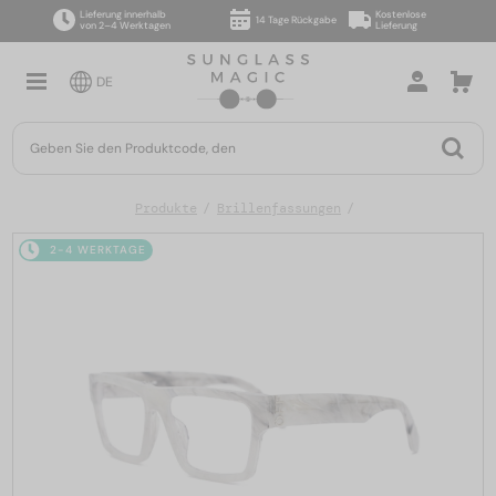
Lieferung innerhalb
Kostenlose
14 Tage Rückgabe
von 2–4 Werktagen
Lieferung
DE
Produkte
Brillenfassungen
2-4 WERKTAGE