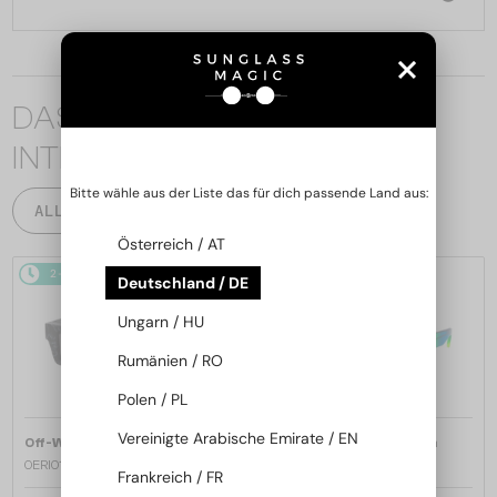
DAS KÖNNTE SIE AUCH
INTERESSIEREN
Bitte wähle aus der Liste das für dich passende Land aus:
ALLE PRODUKTE
Österreich / AT
2-4 WERKTAGE
2-4 WERKTAGE
Deutschland / DE
Ungarn / HU
Rumänien / RO
Polen / PL
Vereinigte Arabische Emirate / EN
—
—
Off-White
Sonnenbrillen
Off-White
Sonnenbrillen
OERI017 NASSAU - 1107 - 51
OERI017 NASSAU - 8507 - 51
Frankreich / FR