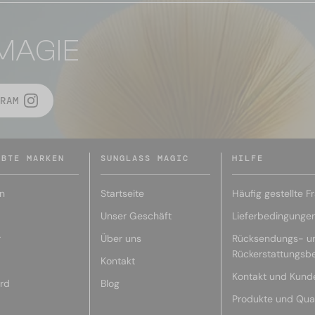
MAGIE
RAM
EBTE MARKEN
SUNGLASS MAGIC
HILFE
n
Startseite
Häufig gestellte F
Unser Geschäft
Lieferbedingunge
r
Über uns
Rücksendungs- u
Rückerstattungsb
Kontakt
Kontakt und Kund
rd
Blog
Produkte und Qual