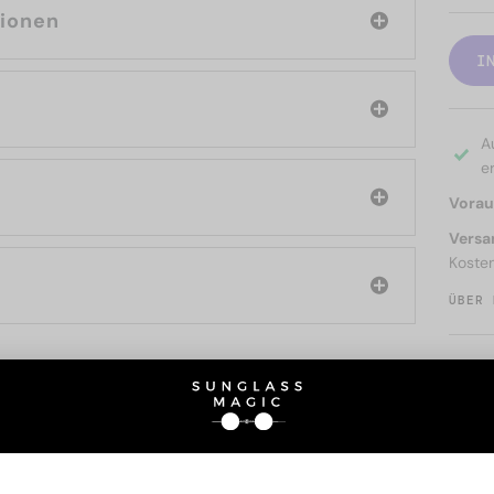
tionen
I
A
er
Voraus
Versa
Koste
ÜBER 
SIE AUCH INTERESSIERE