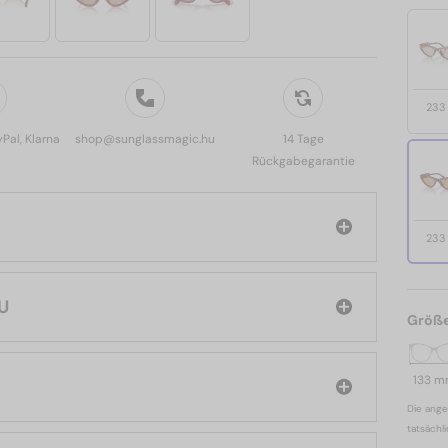
233
yPal, Klarna
shop@sunglassmagic.hu
14 Tage
Rückgabegarantie
233
MIU
Größ
133 
Die ange
tatsächl