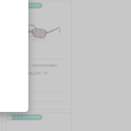
2-4 WERKTAGE
—
MIU MIU
Sonnenbrillen
MU 11ZS - 14L20I - 51
208 EUR
2-4 WERKTAGE