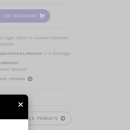
N DEN WARENKORB
uf Lager, sofort in unserem Geschäft
hältlich
sichtliche Lieferzeit:
2–4 Werktage
ndkosten:
nloser Versand
DEN VERSAND
N
ALLE PRODUKTE