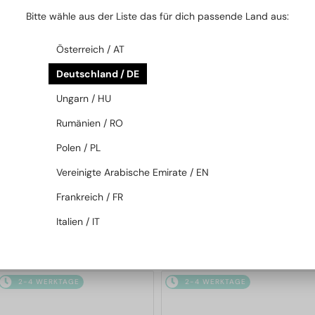
2-4 WERKTAGE
2-4 WERKTAGE
Bitte wähle aus der Liste das für dich passende Land aus:
Österreich / AT
Deutschland / DE
Ungarn / HU
Rumänien / RO
Polen / PL
—
MIU MIU
Sonnenbrillen
MIT EINER EINSTÄRKENGLASLINSE
PLUS 65 EUR
Vereinigte Arabische Emirate / EN
MU 11ZS - 16K01O - 51
—
MIU MIU
Brillenfassungen
Frankreich / FR
MU 01XV - 1AB1O1 - 50
Italien / IT
208 EUR
179 EUR
2-4 WERKTAGE
2-4 WERKTAGE