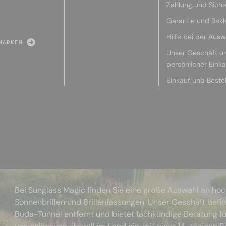
Zahlung und Siche
Garantie und Rek
Hilfe bei der Ausw
MARKEN
Unser Geschäft u
persönlicher Eink
Einkauf und Beste
Bei Sunglass Magic finden Sie eine große Auswahl an ho
Sonnenbrillen und Brillenfassungen. Unser Geschäft befi
Buda-Tunnel entfernt und bietet fachkundige Beratung fü