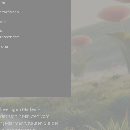
rheit
lamationen
ahl
nd
aufsservice
llung
chwertigen Marken-
ndet sich 2 Minuten vom
r jedermann. Kaufen Sie bei