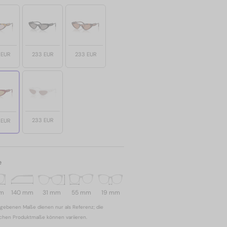
 EUR
233 EUR
233 EUR
233 EUR
 EUR
e
mm
140 mm
31 mm
55 mm
19 mm
gebenen Maße dienen nur als Referenz; die
ichen Produktmaße können variieren.