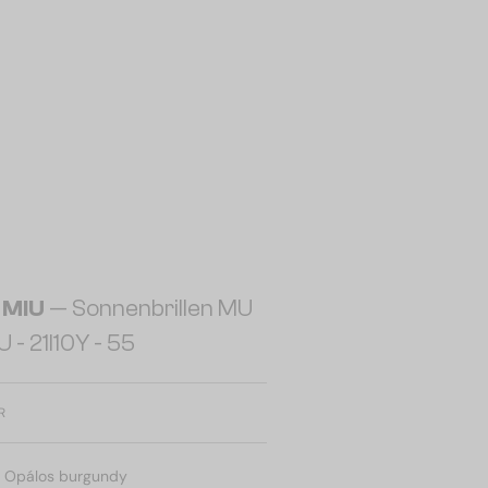
 MIU
— Sonnenbrillen MU
U - 21I10Y - 55
R
:
Opálos burgundy