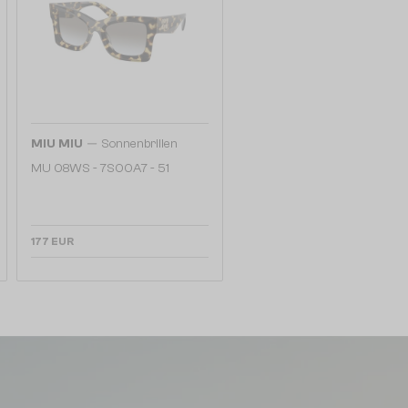
—
MIU MIU
Sonnenbrillen
MU 08WS - 7S00A7 - 51
177 EUR