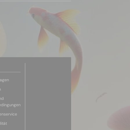
ragen
n
nd
edingungen
enservice
ität