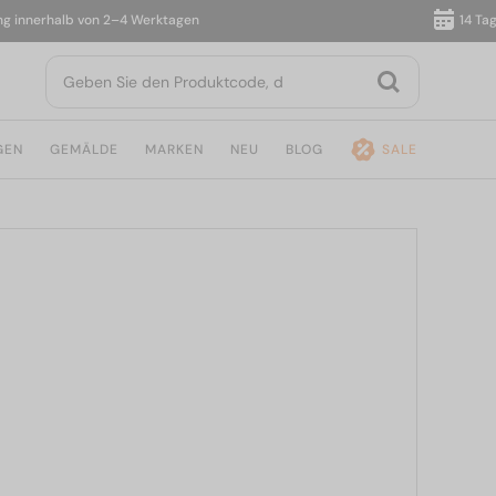
nerhalb von 2–4 Werktagen
14 Tage Rü
GEN
GEMÄLDE
MARKEN
NEU
BLOG
SALE