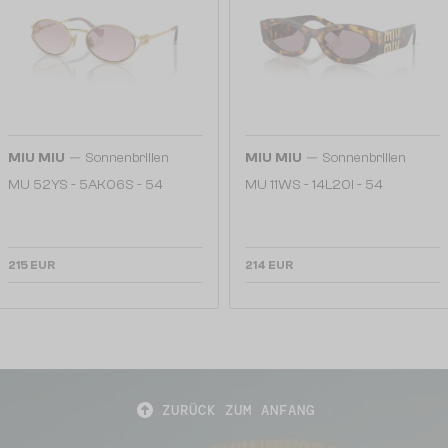
—
—
MIU MIU
Sonnenbrillen
MIU MIU
Sonnenbrillen
MU 52YS - ​5AK06S - ​54
MU 11WS - 14L20I - 54
215 EUR
214 EUR
ZURÜCK ZUM ANFANG