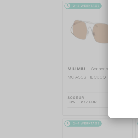
2-4 WERKTAGE
—
MIU MIU
Sonnenbrillen
MU A55S - ​1BC90Q - ​57
300 EUR
-8%
277 EUR
2-4 WERKTAGE