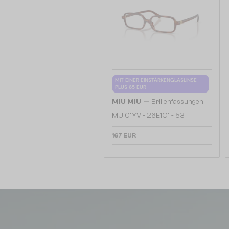
MIT EINER EINSTÄRKENGLASLINSE
PLUS 65 EUR
—
MIU MIU
Brillenfassungen
MU 01YV - 26E1O1 - 53
167 EUR