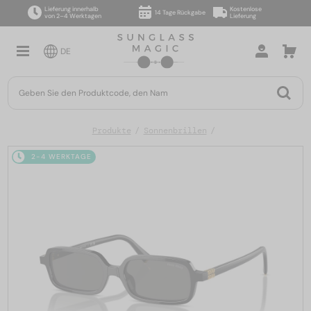
Lieferung innerhalb
Kostenlose
14 Tage Rückgabe
von 2–4 Werktagen
Lieferung
DE
Produkte
Sonnenbrillen
2-4 WERKTAGE