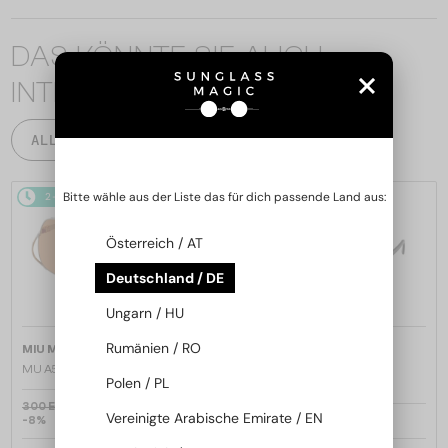
DAS KÖNNTE SIE AUCH
INTERESSIEREN
ALLE PRODUKTE
Bitte wähle aus der Liste das für dich passende Land aus:
2-4 WERKTAGE
2-4 WERKTAGE
Österreich / AT
Deutschland / DE
Ungarn / HU
Rumänien / RO
—
—
MIU MIU
Sonnenbrillen
MIU MIU
Sonnenbrillen
MU A55S - ​1BC90Q - ​57
MU 11ZS - 16K01O - 51
Polen / PL
300 EUR
Vereinigte Arabische Emirate / EN
-8%
277 EUR
208 EUR