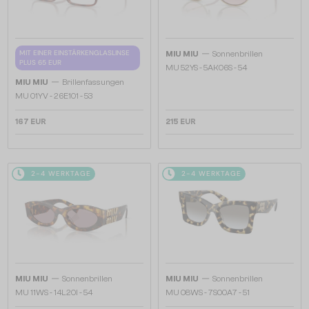
—
MIT EINER EINSTÄRKENGLASLINSE
MIU MIU
Sonnenbrillen
PLUS 65 EUR
MU 52YS - ​5AK06S - ​54
—
MIU MIU
Brillenfassungen
MU 01YV - 26E1O1 - 53
167 EUR
215 EUR
2-4 WERKTAGE
2-4 WERKTAGE
—
—
MIU MIU
Sonnenbrillen
MIU MIU
Sonnenbrillen
MU 11WS - 14L20I - 54
MU 08WS - 7S00A7 - 51