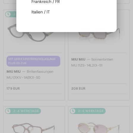
Frankreich / FR
Italien / IT
2-4 WERKTAGE
2-4 WERKTAGE
—
MIT EINER EINSTÄRKENGLASLINSE
MIU MIU
Sonnenbrillen
PLUS 65 EUR
MU 11ZS - 14L20I - 51
—
MIU MIU
Brillenfassungen
MU 01XV - 1AB1O1 - 50
179 EUR
208 EUR
2-4 WERKTAGE
2-4 WERKTAGE