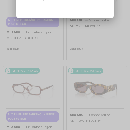
—
MIT EINER EINSTÄRKENGLASLINSE
MIU MIU
Sonnenbrillen
PLUS 65 EUR
MU 11ZS - 14L20I - 51
—
MIU MIU
Brillenfassungen
MU 01XV - 1AB1O1 - 50
179 EUR
208 EUR
2-4 WERKTAGE
2-4 WERKTAGE
—
MIT EINER EINSTÄRKENGLASLINSE
MIU MIU
Sonnenbrillen
PLUS 65 EUR
MU 11WS - 14L20I - 54
—
MIU MIU
Brillenfassungen