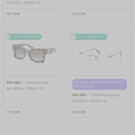
MU 01YV - 26E1O1 - 53
167 EUR
214 EUR
2-4 WERKTAGE
2-4 WERKTAGE
—
MIT EINER EINSTÄRKENGLASLINSE
MIU MIU
Sonnenbrillen
PLUS 65 EUR
MU 08WS - 7S00A7 - 51
—
MIU MIU
Brillenfassungen
MU 50YV - 26C1O1 - 52
177 EUR
190 EUR