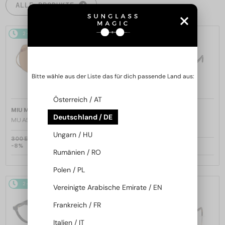
ALLE PRODUKTE
2-4 WERKTAGE
2-4 WERKTAGE
Bitte wähle aus der Liste das für dich passende Land aus:
Österreich / AT
—
—
MIU MIU
Sonnenbrillen
MIU MIU
Sonnenbrillen
Deutschland / DE
MU A55S - ​1BC90Q - ​57
MU 11ZS - 16K01O - 51
Ungarn / HU
300 EUR
-8%
277 EUR
208 EUR
Rumänien / RO
Polen / PL
2-4 WERKTAGE
2-4 WERKTAGE
Vereinigte Arabische Emirate / EN
Frankreich / FR
Italien / IT