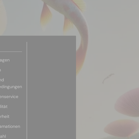
ragen
n
nd
edingungen
enservice
ität
rheit
lamationen
ahl