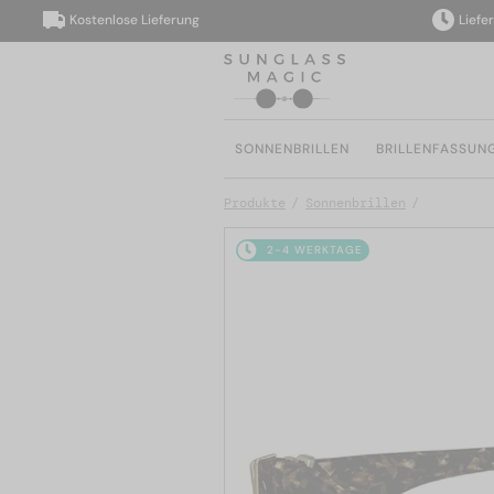
Kostenlose Lieferung
Lieferung 
SONNENBRILLEN
BRILLENFASSUN
Produkte
Sonnenbrillen
2-4 WERKTAGE