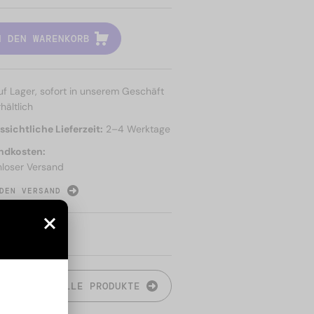
N DEN WARENKORB
uf Lager, sofort in unserem Geschäft
hältlich
sichtliche Lieferzeit:
2–4 Werktage
ndkosten:
nloser Versand
DEN VERSAND
N
ALLE PRODUKTE