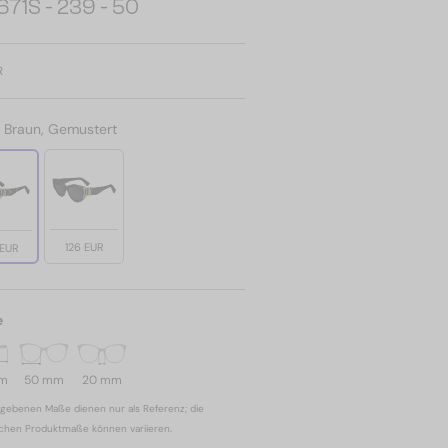
71S - 239 - 50
R
:
Braun, Gemustert
126 EUR
 EUR
e
mm
50 mm
20 mm
gebenen Maße dienen nur als Referenz; die
ichen Produktmaße können variieren.