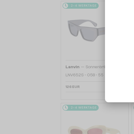
2-4 WERKTAGE
—
Lanvin
Sonnenbrillen
LNV652S - 058 - 55
126 EUR
2-4 WERKTAGE