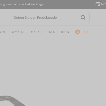
innerhalb von 2–4 Werktagen
14 Tage 
GEN
GEMÄLDE
MARKEN
NEU
BLOG
SALE