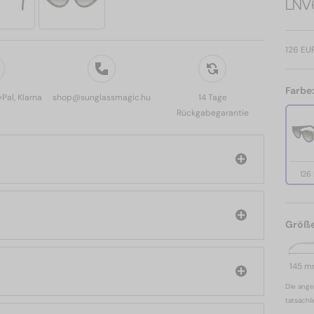
LNV6
126 EU
Farbe
yPal, Klarna
shop@sunglassmagic.hu
14 Tage
Rückgabegarantie
126
Größ
145 
Die ange
tatsächl