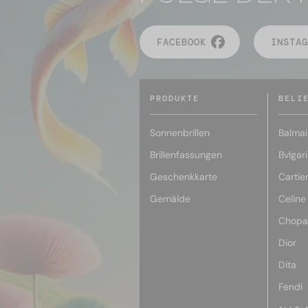
FACEBOOK
INSTAG
PRODUKTE
BELI
Sonnenbrillen
Balmai
Brillenfassungen
Bvlgari
Geschenkkarte
Cartie
Gemälde
Celine
Chopa
Dior
Dita
Fendi