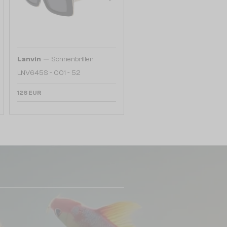
—
Lanvin
Sonnenbrillen
LNV645S - 001 - 52
126 EUR