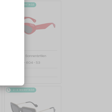
2-4 WERKTAGE
—
Lanvin
Sonnenbrillen
LNV648S - 604 - 53
126 EUR
2-4 WERKTAGE