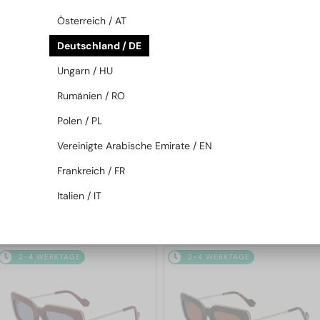
2-4 WERKTAGE
2-4 WERKTAGE
Österreich / AT
Deutschland / DE
Ungarn / HU
Rumänien / RO
Polen / PL
Vereinigte Arabische Emirate / EN
—
—
Lanvin
Sonnenbrillen
Lanvin
Sonnenbrillen
Frankreich / FR
LNV652S - 001 - 55
LNV649S - 234 - 50
Italien / IT
126 EUR
126 EUR
2-4 WERKTAGE
2-4 WERKTAGE