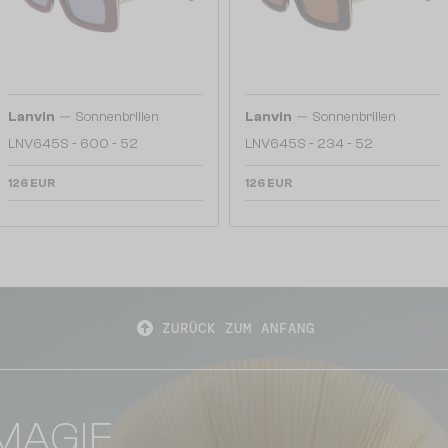
—
—
Lanvin
Sonnenbrillen
Lanvin
Sonnenbrillen
LNV645S - 600 - 52
LNV645S - 234 - 52
126 EUR
126 EUR
ZURÜCK ZUM ANFANG
MAGIE