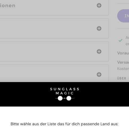
tionen
I
A
er
Voraus
Versa
Koste
ÜBER 
SIE AUCH INTERESSIERE
Bitte wähle aus der Liste das für dich passende Land aus: