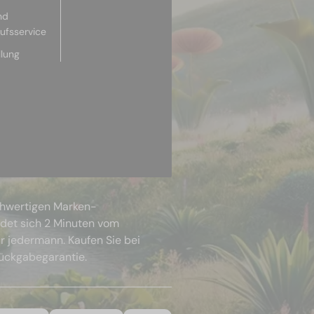
nd
aufsservice
llung
chwertigen Marken-
ndet sich 2 Minuten vom
r jedermann. Kaufen Sie bei
Rückgabegarantie.