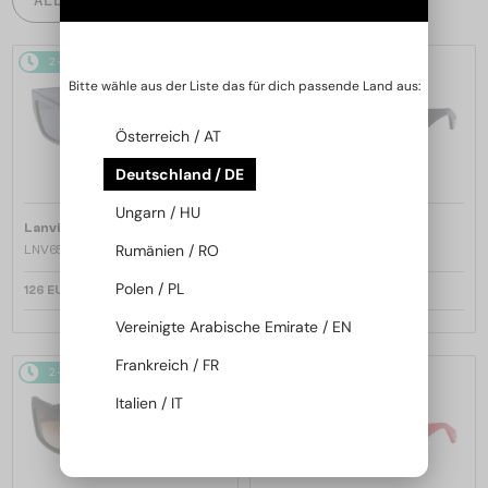
2-4 WERKTAGE
2-4 WERKTAGE
Bitte wähle aus der Liste das für dich passende Land aus:
Österreich / AT
Deutschland / DE
Ungarn / HU
—
—
Lanvin
Sonnenbrillen
Lanvin
Sonnenbrillen
Rumänien / RO
LNV652S - 058 - 55
LNV652S - 001 - 55
Polen / PL
126 EUR
126 EUR
Vereinigte Arabische Emirate / EN
Frankreich / FR
2-4 WERKTAGE
2-4 WERKTAGE
Italien / IT