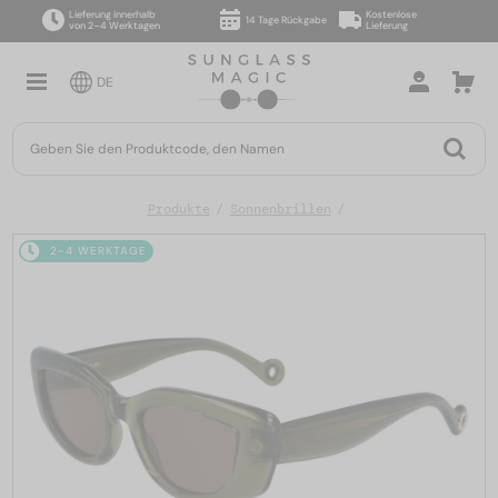
Lieferung innerhalb
Kostenlose
14 Tage Rückgabe
von 2–4 Werktagen
Lieferung
DE
Produkte
Sonnenbrillen
2-4 WERKTAGE