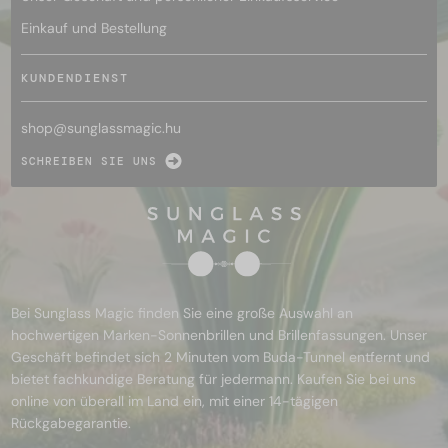
Einkauf und Bestellung
KUNDENDIENST
shop@
sunglassmagic.hu
SCHREIBEN SIE UNS
Bei Sunglass Magic finden Sie eine große Auswahl an
hochwertigen Marken-Sonnenbrillen und Brillenfassungen. Unser
Geschäft befindet sich 2 Minuten vom Buda-Tunnel entfernt und
bietet fachkundige Beratung für jedermann. Kaufen Sie bei uns
online von überall im Land ein, mit einer 14-tägigen
Rückgabegarantie.