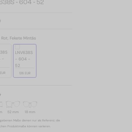
638S - 604 - 52
R
:
Rot, Fekete Mintás
 EUR
126 EUR
e
mm
52 mm
18 mm
gebenen Maße dienen nur als Referenz; die
ichen Produktmaße können variieren.