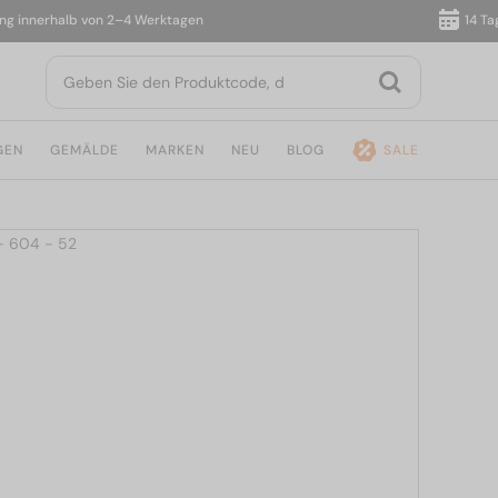
nnerhalb von 2–4 Werktagen
14 Tage R
GEN
GEMÄLDE
MARKEN
NEU
BLOG
SALE