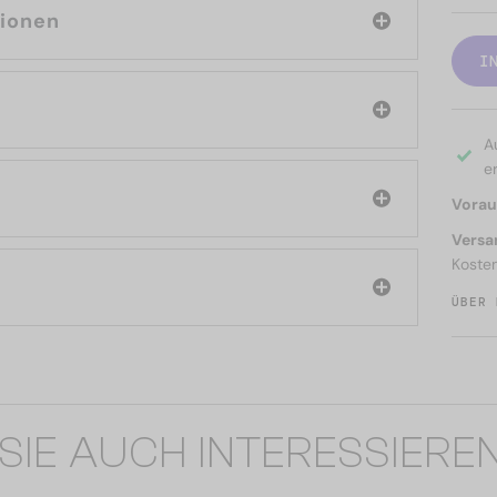
tionen
I
A
er
Voraus
Versa
Koste
ÜBER 
SIE AUCH INTERESSIERE