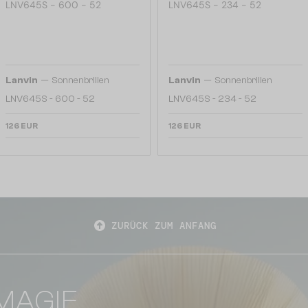
—
—
Lanvin
Sonnenbrillen
Lanvin
Sonnenbrillen
LNV645S - 600 - 52
LNV645S - 234 - 52
126 EUR
126 EUR
ZURÜCK ZUM ANFANG
MAGIE