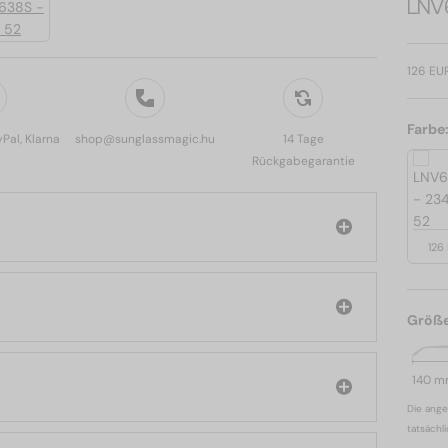
LNV
126 EU
Farbe
yPal, Klarna
shop@sunglassmagic.hu
14 Tage
Rückgabegarantie
126
Größ
140 
Die ange
tatsächl