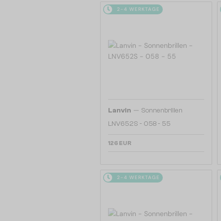
2-4 WERKTAGE
—
Lanvin
Sonnenbrillen
LNV652S - 058 - 55
126 EUR
2-4 WERKTAGE