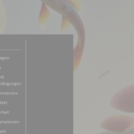
ragen
n
nd
edingungen
enservice
ität
rheit
lamationen
ahl