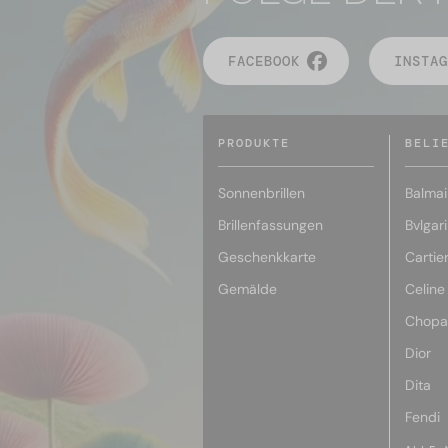
FACEBOOK
INSTAG
PRODUKTE
BELI
Sonnenbrillen
Balmai
Brillenfassungen
Bvlgari
Geschenkkarte
Cartie
Gemälde
Celine
Chopa
Dior
Dita
Fendi