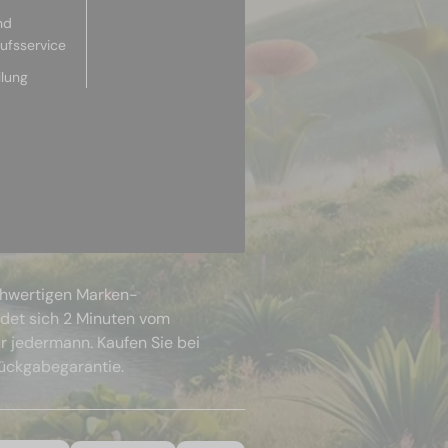
nd
aufsservice
llung
chwertigen Marken-
ndet sich 2 Minuten vom
r jedermann. Kaufen Sie bei
Rückgabegarantie.