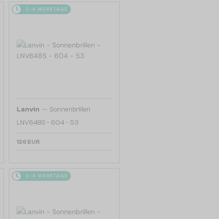
2-4 WERKTAGE
—
Lanvin
Sonnenbrillen
LNV648S - 604 - 53
126 EUR
2-4 WERKTAGE