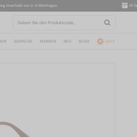
innerhalb von 2–4 Werktagen
14 Tage 
GEN
GEMÄLDE
MARKEN
NEU
BLOG
SALE