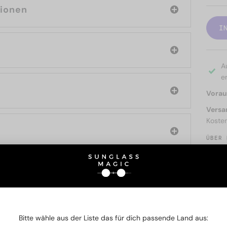
tionen
I
A
er
Voraus
Versa
Koste
ÜBER 
SIE AUCH INTERESSIERE
Bitte wähle aus der Liste das für dich passende Land aus: