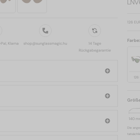
LNV
126 EU
Farbe
yPal, Klarna
shop@sunglassmagic.hu
14 Tage
Rückgabegarantie
126
Größ
140 
Die ange
tatsächl