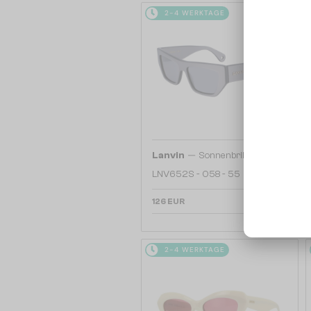
2-4 WERKTAGE
—
Lanvin
Sonnenbrillen
LNV652S - 058 - 55
126 EUR
2-4 WERKTAGE