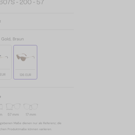
607S - 200 - 57
R
:
Gold, Braun
 EUR
126 EUR
e
mm
57 mm
17 mm
gebenen Maße dienen nur als Referenz; die
ichen Produktmaße können variieren.