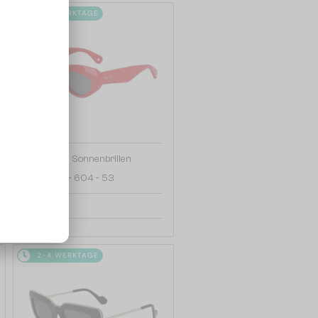
2-4 WERKTAGE
—
Lanvin
Sonnenbrillen
LNV648S - 604 - 53
126 EUR
2-4 WERKTAGE