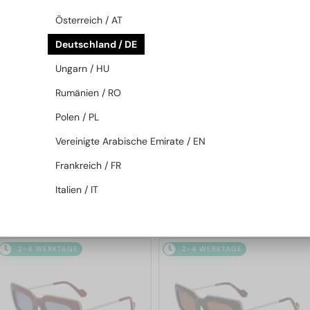
2-4 WERKTAGE
2-4 WERKTAGE
Österreich / AT
Deutschland / DE
Ungarn / HU
Rumänien / RO
Polen / PL
Vereinigte Arabische Emirate / EN
—
—
Lanvin
Sonnenbrillen
Lanvin
Sonnenbrillen
Frankreich / FR
LNV652S - 001 - 55
LNV649S - 234 - 50
Italien / IT
126 EUR
126 EUR
2-4 WERKTAGE
2-4 WERKTAGE