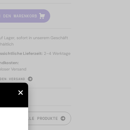
N DEN WARENKORB
uf Lager, sofort in unserem Geschäft
hältlich
sichtliche Lieferzeit:
2–4 Werktage
ndkosten:
nloser Versand
DEN VERSAND
N
ALLE PRODUKTE