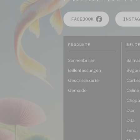
FACEBOOK
INSTAG
PRODUKTE
BELI
Sonnenbrillen
Balmai
Brillenfassungen
Bvlgari
Geschenkkarte
Cartie
Gemälde
Celine
Chopa
Dior
Dita
Fendi