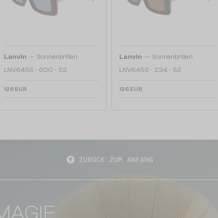
—
—
Lanvin
Sonnenbrillen
Lanvin
Sonnenbrillen
LNV645S - 600 - 52
LNV645S - 234 - 52
126 EUR
126 EUR
ZURÜCK ZUM ANFANG
MAGIE