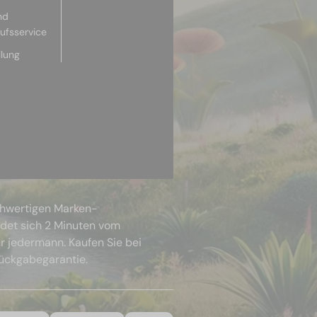
nd
aufsservice
llung
chwertigen Marken-
ndet sich 2 Minuten vom
r jedermann. Kaufen Sie bei
Rückgabegarantie.