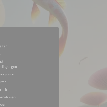
ragen
n
nd
edingungen
enservice
ität
rheit
lamationen
ahl