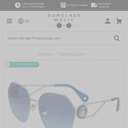
Lieferung innerhalb
Kostenlose
14 Tage Rückgabe
von 2–4 Werktagen
Lieferung
DE
Produkte
Sonnenbrillen
2-4 WERKTAGE