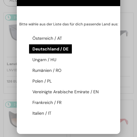
2-4 WERKTAGE
2-4 WERKTAGE
Bitte wähle aus der Liste das für dich passende Land aus:
Österreich / AT
Deutschland / DE
Ungarn / HU
—
—
Lanvin
Sonnenbrillen
Lanvin
Sonnenbrillen
Rumänien / RO
LNV652S - 058 - 55
LNV652S - 001 - 55
Polen / PL
126 EUR
126 EUR
Vereinigte Arabische Emirate / EN
Frankreich / FR
2-4 WERKTAGE
2-4 WERKTAGE
Italien / IT