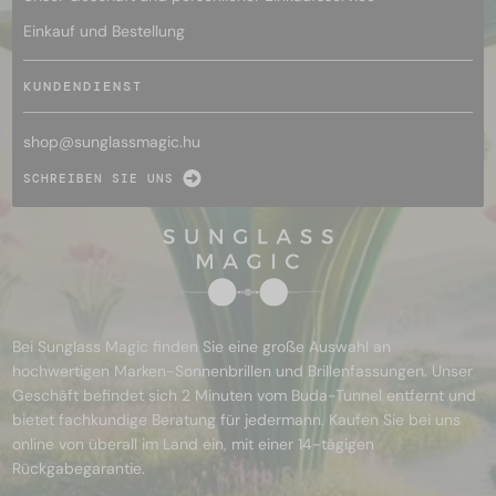
Einkauf und Bestellung
KUNDENDIENST
shop@
sunglassmagic.hu
SCHREIBEN SIE UNS
Bei Sunglass Magic finden Sie eine große Auswahl an
hochwertigen Marken-Sonnenbrillen und Brillenfassungen. Unser
Geschäft befindet sich 2 Minuten vom Buda-Tunnel entfernt und
bietet fachkundige Beratung für jedermann. Kaufen Sie bei uns
online von überall im Land ein, mit einer 14-tägigen
Rückgabegarantie.