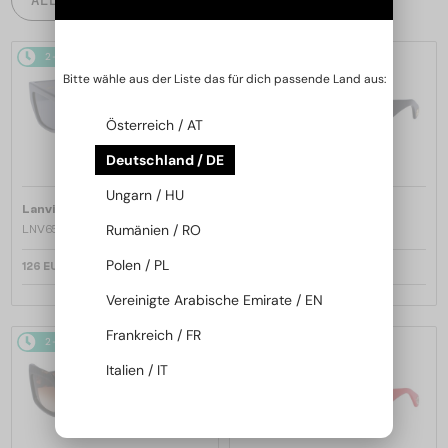
2-4 WERKTAGE
2-4 WERKTAGE
Bitte wähle aus der Liste das für dich passende Land aus:
Österreich / AT
Deutschland / DE
Ungarn / HU
—
—
Lanvin
Sonnenbrillen
Lanvin
Sonnenbrillen
Rumänien / RO
LNV652S - 058 - 55
LNV652S - 001 - 55
Polen / PL
126 EUR
126 EUR
Vereinigte Arabische Emirate / EN
Frankreich / FR
2-4 WERKTAGE
2-4 WERKTAGE
Italien / IT