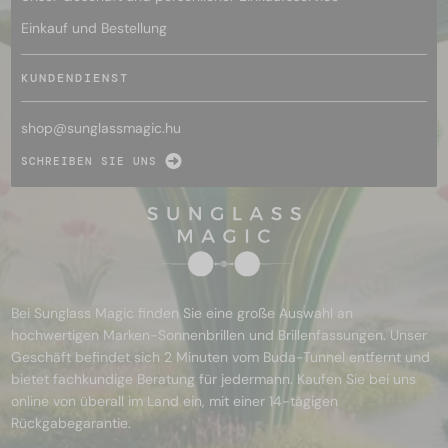
Einkauf und Bestellung
KUNDENDIENST
shop@
sunglassmagic.hu
SCHREIBEN SIE UNS
Bei Sunglass Magic finden Sie eine große Auswahl an
hochwertigen Marken-Sonnenbrillen und Brillenfassungen. Unser
Geschäft befindet sich 2 Minuten vom Buda-Tunnel entfernt und
bietet fachkundige Beratung für jedermann. Kaufen Sie bei uns
online von überall im Land ein, mit einer 14-tägigen
Rückgabegarantie.