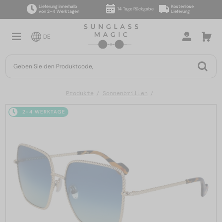
Lieferung innerhalb
Kostenlose
14 Tage Rückgabe
von 2–4 Werktagen
Lieferung
DE
Produkte
Sonnenbrillen
2-4 WERKTAGE