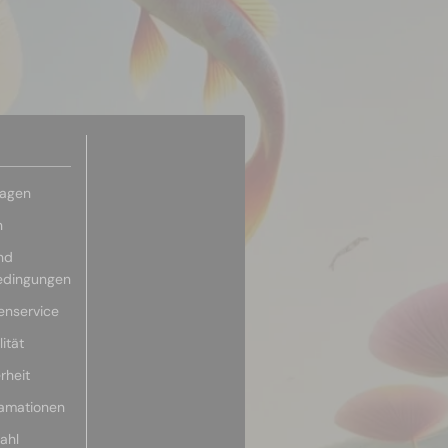
ragen
n
nd
edingungen
enservice
ität
rheit
lamationen
ahl