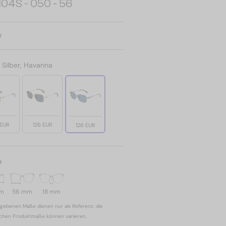
104S - 050 - 56
R
:
Silber, Havanna
 EUR
126 EUR
126 EUR
e
mm
56 mm
18 mm
gebenen Maße dienen nur als Referenz; die
ichen Produktmaße können variieren.