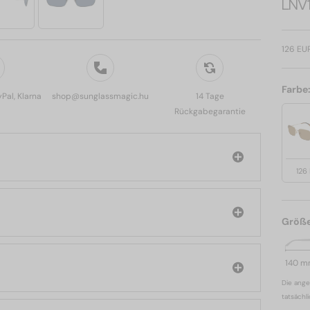
LNV
126 EU
Farbe
yPal, Klarna
shop@sunglassmagic.hu
14 Tage
Rückgabegarantie
126
Größ
140 
Die ange
tatsächl