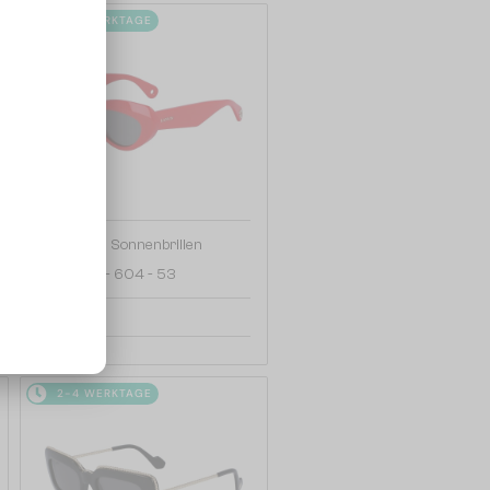
2-4 WERKTAGE
—
Lanvin
Sonnenbrillen
LNV648S - 604 - 53
126 EUR
2-4 WERKTAGE