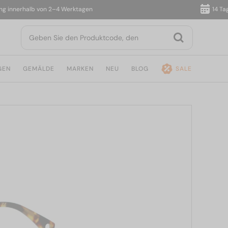
nnerhalb von 2–4 Werktagen
14 Tage R
GEN
GEMÄLDE
MARKEN
NEU
BLOG
SALE