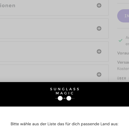
tionen
I
A
er
Voraus
Versa
Koste
ÜBER 
SIE AUCH INTERESSIERE
Bitte wähle aus der Liste das für dich passende Land aus: