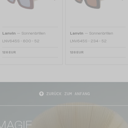
—
—
Lanvin
Sonnenbrillen
Lanvin
Sonnenbrillen
LNV645S - 600 - 52
LNV645S - 234 - 52
126 EUR
126 EUR
ZURÜCK ZUM ANFANG
MAGIE