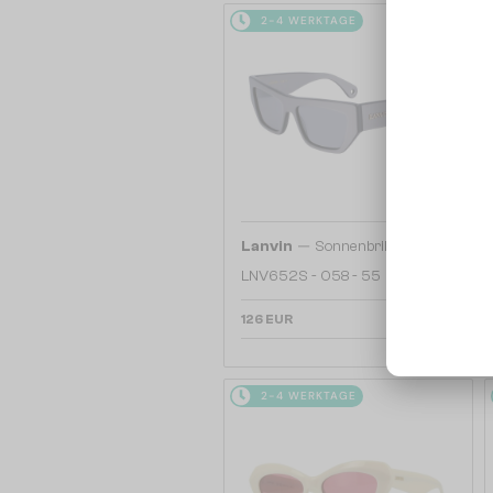
2-4 WERKTAGE
—
Lanvin
Sonnenbrillen
LNV652S - 058 - 55
126 EUR
2-4 WERKTAGE