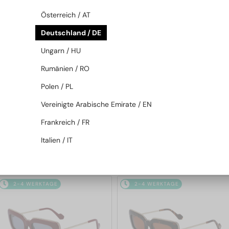
2-4 WERKTAGE
2-4 WERKTAGE
Österreich / AT
Deutschland / DE
Ungarn / HU
Rumänien / RO
Polen / PL
Vereinigte Arabische Emirate / EN
—
—
Lanvin
Sonnenbrillen
Lanvin
Sonnenbrillen
Frankreich / FR
LNV652S - 001 - 55
LNV649S - 234 - 50
Italien / IT
126 EUR
126 EUR
2-4 WERKTAGE
2-4 WERKTAGE