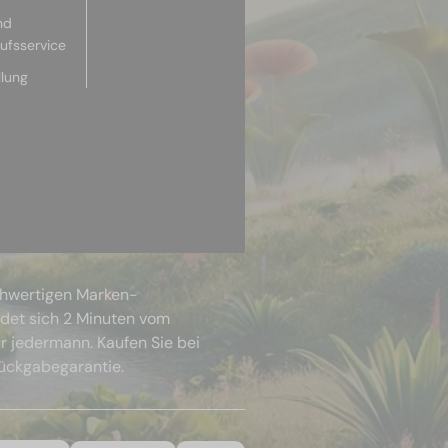
nd
aufsservice
llung
chwertigen Marken-
ndet sich 2 Minuten vom
r jedermann. Kaufen Sie bei
Rückgabegarantie.