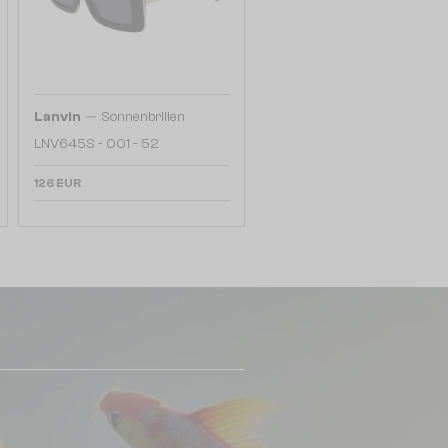
—
Lanvin
Sonnenbrillen
LNV645S - 001 - 52
126 EUR