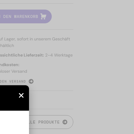
N DEN WARENKORB
uf Lager, sofort in unserem Geschäft
hältlich
sichtliche Lieferzeit:
2–4 Werktage
ndkosten:
nloser Versand
DEN VERSAND
N
ALLE PRODUKTE