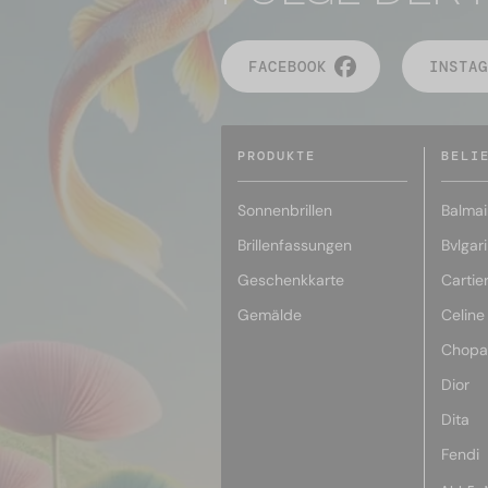
FACEBOOK
INSTAG
PRODUKTE
BELI
Sonnenbrillen
Balmai
Brillenfassungen
Bvlgari
Geschenkkarte
Cartie
Gemälde
Celine
Chopa
Dior
Dita
Fendi