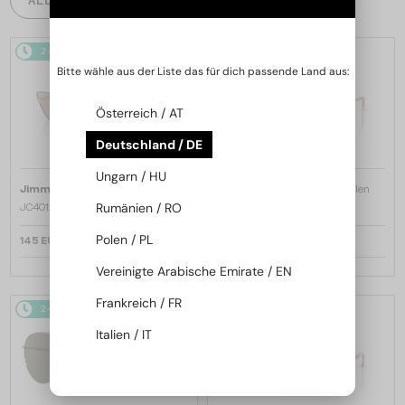
2-4 WERKTAGE
2-4 WERKTAGE
Bitte wähle aus der Liste das für dich passende Land aus:
Österreich / AT
Deutschland / DE
Ungarn / HU
—
—
Jimmy Choo
Sonnenbrillen
Jimmy Choo
Sonnenbrillen
Rumänien / RO
JC4012 - 300613 - 60
JC4012 - 300620 - 60
Polen / PL
145 EUR
145 EUR
Vereinigte Arabische Emirate / EN
Frankreich / FR
2-4 WERKTAGE
2-4 WERKTAGE
Italien / IT