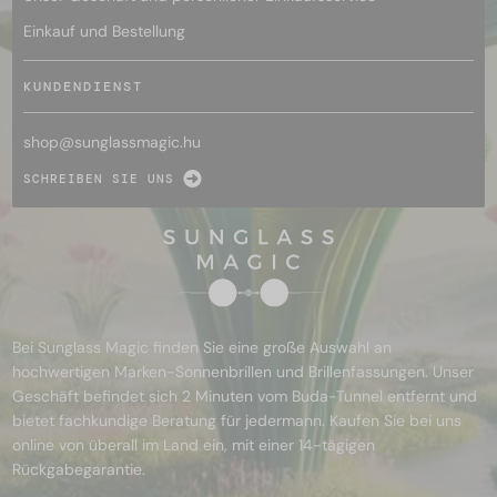
Einkauf und Bestellung
KUNDENDIENST
shop@
sunglassmagic.hu
SCHREIBEN SIE UNS
Bei Sunglass Magic finden Sie eine große Auswahl an
hochwertigen Marken-Sonnenbrillen und Brillenfassungen. Unser
Geschäft befindet sich 2 Minuten vom Buda-Tunnel entfernt und
bietet fachkundige Beratung für jedermann. Kaufen Sie bei uns
online von überall im Land ein, mit einer 14-tägigen
Rückgabegarantie.