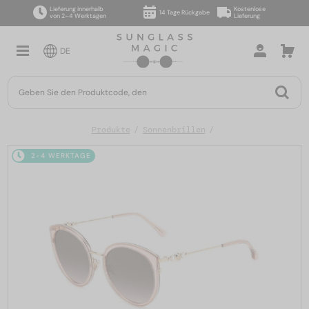
Lieferung innerhalb
Kostenlose
14 Tage Rückgabe
von 2–4 Werktagen
Lieferung
DE
Produkte
Sonnenbrillen
2-4 WERKTAGE