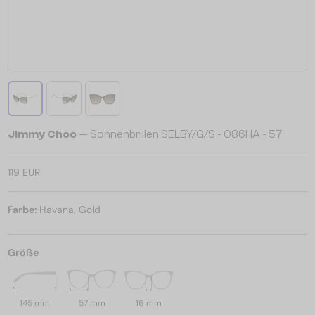
Jimmy Choo
— Sonnenbrillen SELBY/G/S - 086HA - 57
119 EUR
Farbe:
Havana, Gold
Größe
145 mm
57 mm
16 mm