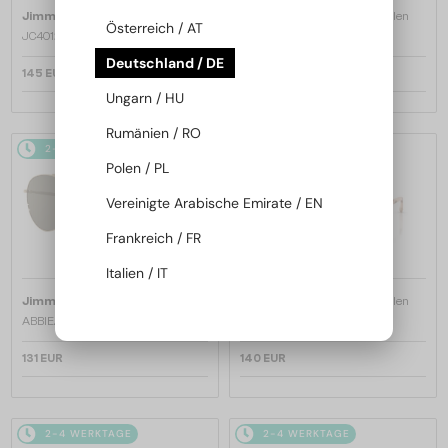
—
—
Jimmy Choo
Sonnenbrillen
Jimmy Choo
Sonnenbrillen
Österreich / AT
JC4012 - 300613 - 60
JC4012 - 300620 - 60
Deutschland / DE
145 EUR
145 EUR
Ungarn / HU
Rumänien / RO
2-4 WERKTAGE
2-4 WERKTAGE
Polen / PL
Vereinigte Arabische Emirate / EN
Frankreich / FR
Italien / IT
—
—
Jimmy Choo
Sonnenbrillen
Jimmy Choo
Sonnenbrillen
ABBIE/G/S - W8QK1 - 61
JC5068U - 509773 - 51
131 EUR
140 EUR
2-4 WERKTAGE
2-4 WERKTAGE