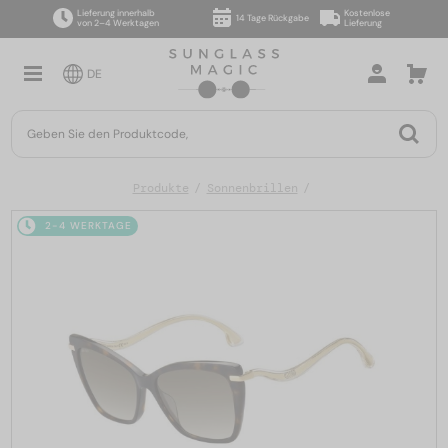
Lieferung innerhalb
Kostenlose
14 Tage Rückgabe
von 2–4 Werktagen
Lieferung
DE
Produkte
Sonnenbrillen
2-4 WERKTAGE