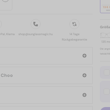
136
143
Größ
yPal, Klarna
shop@sunglassmagic.hu
14 Tage
Rückgabegarantie
135 
Die ange
tatsächl
: Jimmy Choo