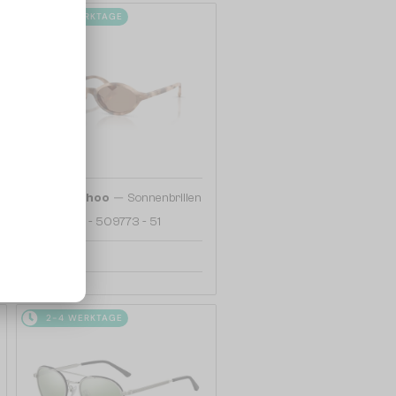
2-4 WERKTAGE
—
Jimmy Choo
Sonnenbrillen
JC5068U - 509773 - 51
140 EUR
2-4 WERKTAGE