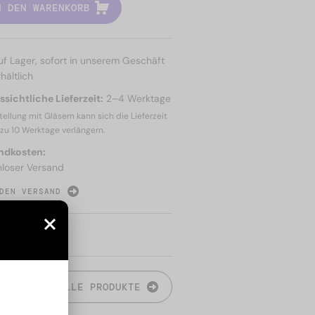
N DEN WARENKORB
uf Lager, sofort in unserem Geschäft
hältlich
sichtliche Lieferzeit:
2–4 Werktage
tellung mit Gläsern kann sich die Lieferzeit
 zu
10 Werktage
verlängern.
ndkosten:
nloser Versand
DEN VERSAND
N
ALLE PRODUKTE