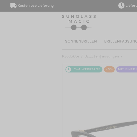
Kostenlose Lieferung
Lieferung i
SONNENBRILLEN
BRILLENFASSUN
Produkte
Brillenfassungen
2-4 WERKTAGE
-5%
MIT EINER