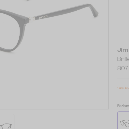
Jim
Bril
807 
136 E
Farbe