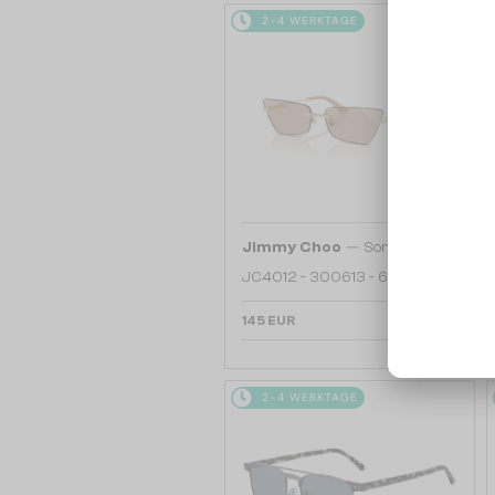
2-4 WERKTAGE
—
Jimmy Choo
Sonnenbrillen
JC4012 - 300613 - 60
145 EUR
2-4 WERKTAGE