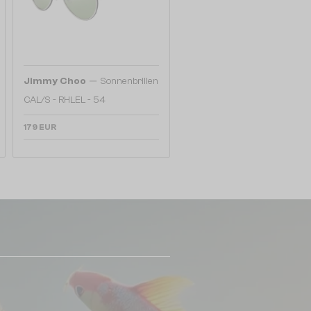
—
Jimmy Choo
Sonnenbrillen
CAL/S - RHLEL - 54
179 EUR