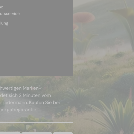
nd
aufsservice
llung
chwertigen Marken-
ndet sich 2 Minuten vom
r jedermann. Kaufen Sie bei
Rückgabegarantie.