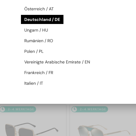
2-4 WERKTAGE
2-4 WERKTAGE
Österreich / AT
Deutschland / DE
Ungarn / HU
Rumänien / RO
Polen / PL
Vereinigte Arabische Emirate / EN
—
—
Jimmy Choo
Sonnenbrillen
Jimmy Choo
Sonnenbrillen
Frankreich / FR
JC4012 - 300620 - 60
ABBIE/G/S - W8QK1 - 61
Italien / IT
145 EUR
131 EUR
2-4 WERKTAGE
2-4 WERKTAGE