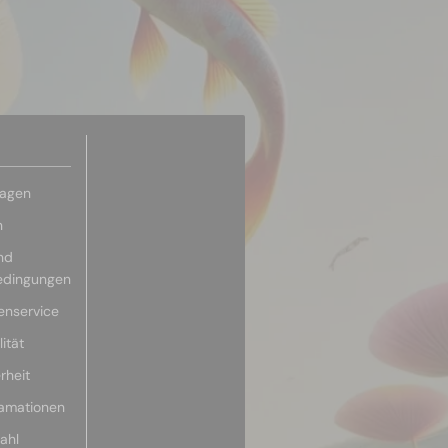
ragen
n
nd
edingungen
enservice
ität
rheit
lamationen
ahl