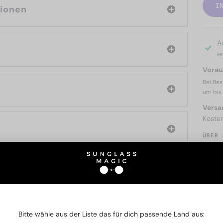
I
tionen
A
er
Voraus
Bei Bes
um bis
Versa
Koste
ÜBER 
SIE AUCH INTERESSIERE
Bitte wähle aus der Liste das für dich passende Land aus: