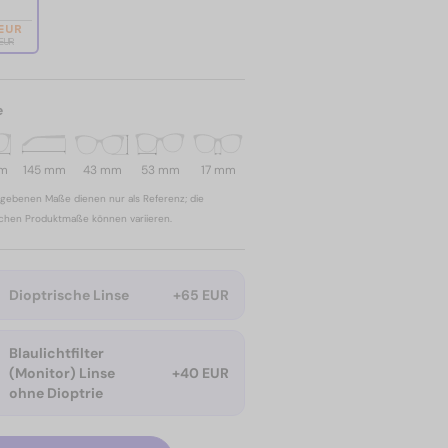
 EUR
 EUR
e
mm
145 mm
43 mm
53 mm
17 mm
gebenen Maße dienen nur als Referenz; die
ichen Produktmaße können variieren.
Dioptrische Linse
+65 EUR
Blaulichtfilter
(Monitor) Linse
+40 EUR
ohne Dioptrie