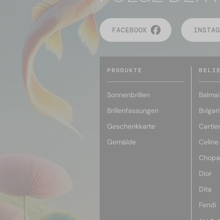
FACEBOOK
INSTAG
PRODUKTE
BELI
Sonnenbrillen
Balmai
Brillenfassungen
Bvlgari
Geschenkkarte
Cartie
Gemälde
Celine
Chopa
Dior
Dita
Fendi