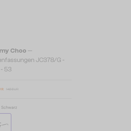
my Choo
—
lenfassungen JC378/G -
- 53
UR
143 EUR
:
Schwarz