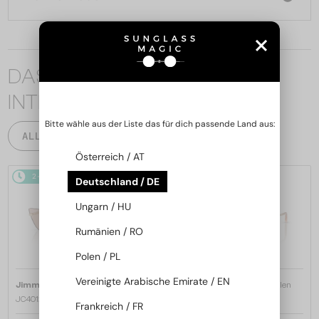
DAS KÖNNTE SIE AUCH
INTERESSIEREN
Bitte wähle aus der Liste das für dich passende Land aus:
ALLE PRODUKTE
Österreich / AT
2-4 WERKTAGE
2-4 WERKTAGE
Deutschland / DE
Ungarn / HU
Rumänien / RO
Polen / PL
Vereinigte Arabische Emirate / EN
—
—
Jimmy Choo
Sonnenbrillen
Jimmy Choo
Sonnenbrillen
JC4012 - 300613 - 60
JC4012 - 300620 - 60
Frankreich / FR