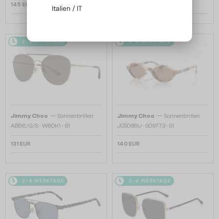
145 EUR
145 EUR
Italien / IT
2-4 WERKTAGE
2-4 WERKTAGE
—
—
Jimmy Choo
Sonnenbrillen
Jimmy Choo
Sonnenbrillen
ABBIE/G/S - W8QK1 - 61
JC5068U - 509773 - 51
131 EUR
140 EUR
2-4 WERKTAGE
2-4 WERKTAGE