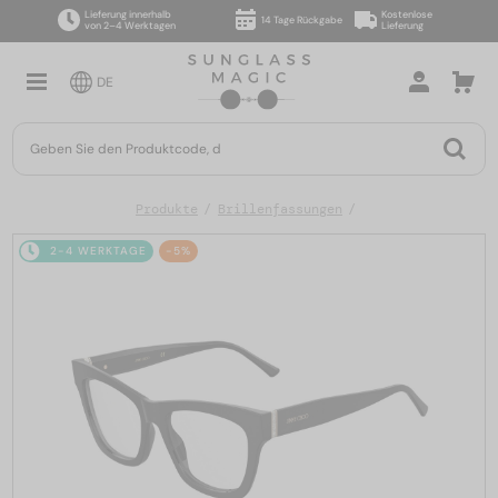
Lieferung innerhalb
Kostenlose
14 Tage Rückgabe
von 2–4 Werktagen
Lieferung
DE
Produkte
Brillenfassungen
2-4 WERKTAGE
-5%