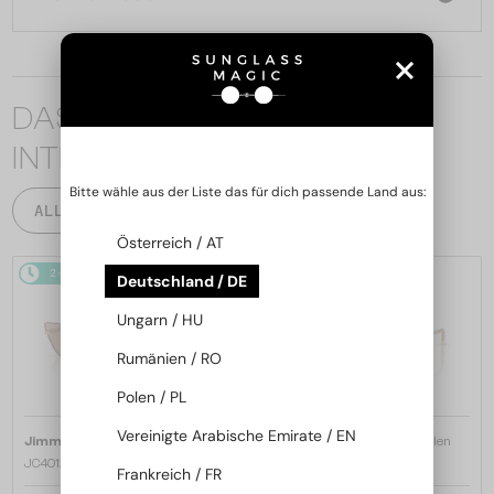
DAS KÖNNTE SIE AUCH
INTERESSIEREN
Bitte wähle aus der Liste das für dich passende Land aus:
ALLE PRODUKTE
Österreich / AT
2-4 WERKTAGE
2-4 WERKTAGE
Deutschland / DE
Ungarn / HU
Rumänien / RO
Polen / PL
Vereinigte Arabische Emirate / EN
—
—
Jimmy Choo
Sonnenbrillen
Jimmy Choo
Sonnenbrillen
JC4012 - 300613 - 60
JC4012 - 300620 - 60
Frankreich / FR