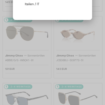
145 EUR
145 EUR
Italien / IT
2-4 WERKTAGE
2-4 WERKTAGE
—
—
Jimmy Choo
Sonnenbrillen
Jimmy Choo
Sonnenbrillen
ABBIE/G/S - W8QK1 - 61
JC5068U - 509773 - 51
131 EUR
140 EUR
2-4 WERKTAGE
2-4 WERKTAGE