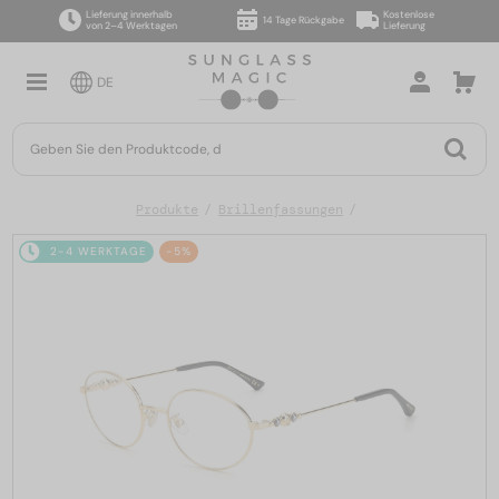
Lieferung innerhalb
Kostenlose
14 Tage Rückgabe
von 2–4 Werktagen
Lieferung
DE
Produkte
Brillenfassungen
2-4 WERKTAGE
-5%